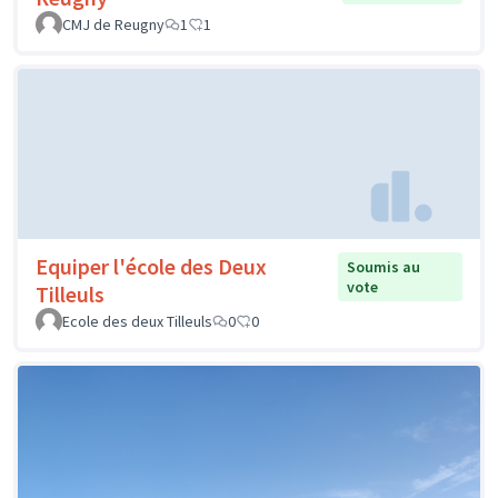
CMJ de Reugny
1
1
Equiper l'école des Deux
Soumis au
vote
Tilleuls
Ecole des deux Tilleuls
0
0