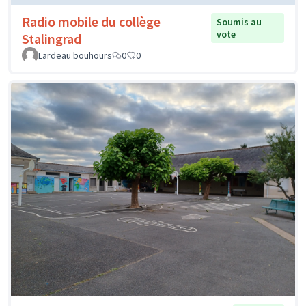
Radio mobile du collège
Soumis au
vote
Stalingrad
Lardeau bouhours
0
0