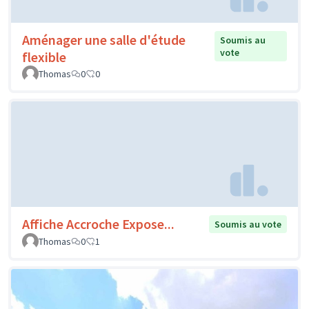
Aménager une salle d'étude
Soumis au
vote
flexible
Thomas
0
0
Affiche Accroche Expose...
Soumis au vote
Thomas
0
1