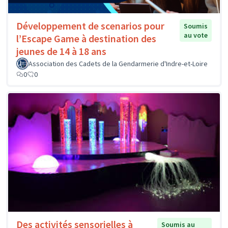
Développement de scenarios pour
Soumis
au vote
l’Escape Game à destination des
jeunes de 14 à 18 ans
Association des Cadets de la Gendarmerie d'Indre-et-Loire
0
0
Des activités sensorielles à
Soumis au