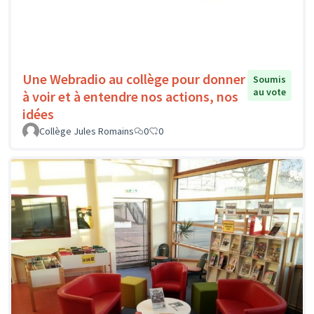
Une Webradio au collège pour donner
Soumis
au vote
à voir et à entendre nos actions, nos
idées
Collège Jules Romains
0
0