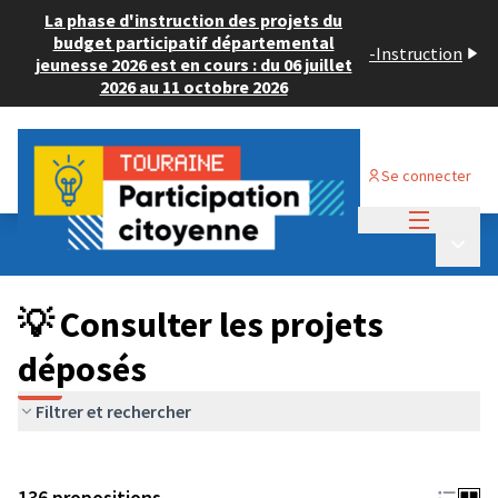
La phase d'instruction des projets du
budget participatif départemental
-
Instruction
jeunesse 2026 est en cours : du 06 juillet
2026 au 11 octobre 2026
Se connecter
Menu princi
Budget Participatif JEUNESSE 2024
/
Menu p
💡 Consulter les projets déposés
💡 Consulter les projets
déposés
Filtrer et rechercher
136 propositions