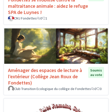
maltraitance animale : aidez le refuge
SPA de Luynes !
CMJ Fondettes
0
1
Aménager des espaces de lecture à
Soumis
au vote
l’extérieur (Collège Jean Roux de
Fondettes)
Club Transition Ecologique du collège de Fondettes
0
0