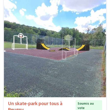
Un skate-park pour tous à
Soumis au
vote
Reugny