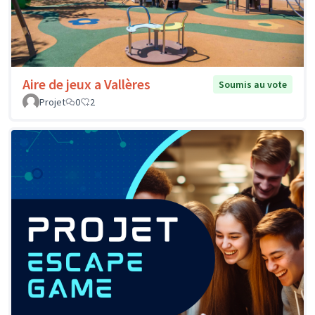
Aire de jeux a Vallères
Soumis au vote
Projet
0
2