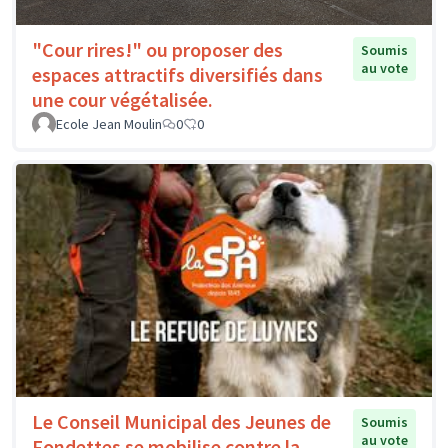
"Cour rires!" ou proposer des
Soumis
au vote
espaces attractifs diversifiés dans
une cour végétalisée.
Ecole Jean Moulin
0
0
Le Conseil Municipal des Jeunes de
Soumis
au vote
Fondettes se mobilise contre la