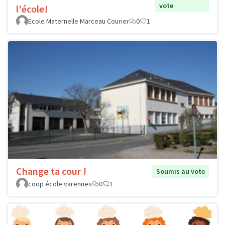
vote
l'école!
Ecole Maternelle Marceau Courier
0
1
Change ta cour !
Soumis au vote
coop école varennes
0
1