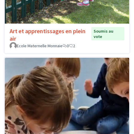
Art et apprentissages en plein
Soumis au
vote
air
Ecole Maternelle Monnaie
0
2