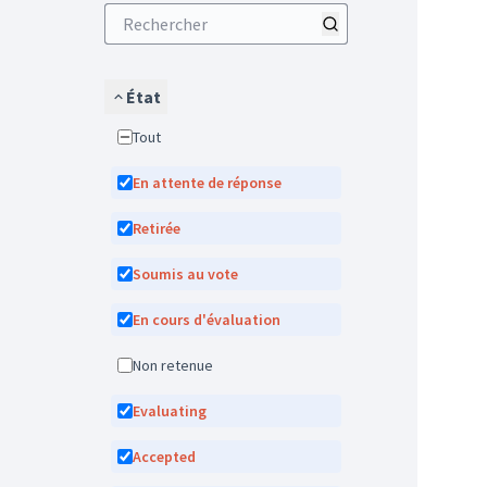
État
Tout
En attente de réponse
Retirée
Soumis au vote
En cours d'évaluation
Non retenue
Evaluating
Accepted