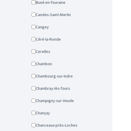
Bueil-en-Touraine
Candes-Saint-Martin
Cangey
Céré-la-Ronde
Cerelles
Chambon
Chambourg-sur-Indre
Chambray-lès-Tours
Champigny-sur-Veude
Chançay
Chanceaux-près-Loches