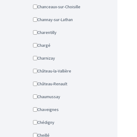
Chanceaux-sur-Choisille
Channay-sur-Lathan
Charentilly
Chargé
Charnizay
Château-la-Vallière
Château-Renault
Chaumussay
Chaveignes
Chédigny
Cheillé