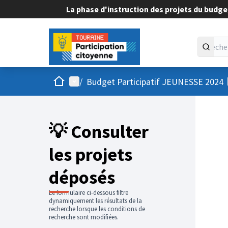
La phase d'instruction des projets du budget
Accueil
Menu principal
/
Budget Participatif JEUNESSE 2024
💡 Consulter
les projets
déposés
Le formulaire ci-dessous filtre
dynamiquement les résultats de la
recherche lorsque les conditions de
recherche sont modifiées.