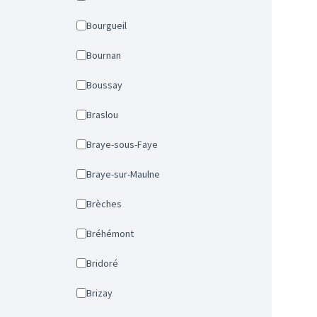
Bourgueil
Bournan
Boussay
Braslou
Braye-sous-Faye
Braye-sur-Maulne
Brèches
Bréhémont
Bridoré
Brizay