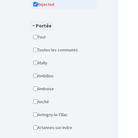
Rejected
Portée
Tout
Toutes les communes
Abilly
Ambillou
Amboise
Anché
Antogny-le-Tillac
Artannes-sur-Indre