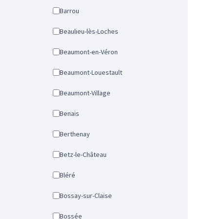
Barrou
Beaulieu-lès-Loches
Beaumont-en-Véron
Beaumont-Louestault
Beaumont-Village
Benais
Berthenay
Betz-le-Château
Bléré
Bossay-sur-Claise
Bossée