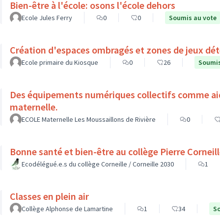
Bien-être à l'école: osons l'école dehors
Ecole Jules Ferry
0
0
Soumis au vote
Création d'espaces ombragés et zones de jeux déte
Ecole primaire du Kiosque
0
26
Soumis
Des équipements numériques collectifs comme aide à l'apprentissage à l'école
maternelle.
ECOLE Maternelle Les Moussaillons de Rivière
0
Bonne santé et bien-être au collège Pierre Cornei
Ecodélégué.e.s du collège Corneille / Corneille 2030
1
Classes en plein air
Collège Alphonse de Lamartine
1
34
So