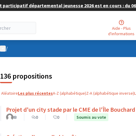
 participatif départemental jeunesse 2026 est en cours : du 06 
Aide - Plus
d'informations
Menu utilisateur
/
136 propositions
Aléatoire
Les plus récentes
A-Z (alphabétique)
Z-A (alphabétique inverse)
Projet d'un city stade par le CME de l'Île Bouchard
IB
0
0
Soumis au vote