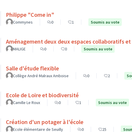
Philippe "Come in"
Commynes
0
1
Soumis au vote
Aménagement deux deux espaces collaboratifs et 
MALIGE
0
0
Soumis au vote
Salle d'étude flexible
Collège André Malraux Amboise
0
2
So
Ecole de Loire et biodiversité
Camille Le Roux
0
1
Soumis au vote
Création d'un potager à l'école
Ecole élémentaire de Seuilly
0
25
Soum