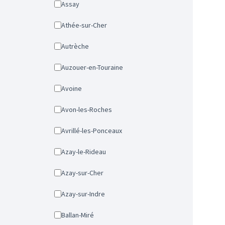
Assay
Athée-sur-Cher
Autrèche
Auzouer-en-Touraine
Avoine
Avon-les-Roches
Avrillé-les-Ponceaux
Azay-le-Rideau
Azay-sur-Cher
Azay-sur-Indre
Ballan-Miré