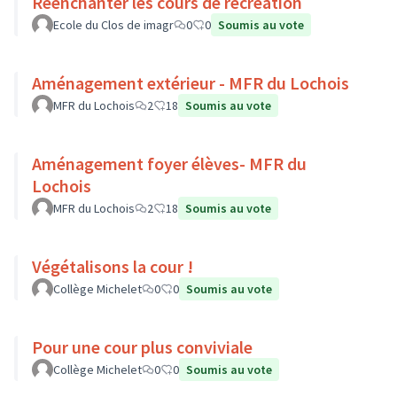
Réenchanter les cours de récréation
Ecole du Clos de imagr
0
0
Soumis au vote
Aménagement extérieur - MFR du Lochois
MFR du Lochois
2
18
Soumis au vote
Aménagement foyer élèves- MFR du
Lochois
MFR du Lochois
2
18
Soumis au vote
Végétalisons la cour !
Collège Michelet
0
0
Soumis au vote
Pour une cour plus conviviale
Collège Michelet
0
0
Soumis au vote