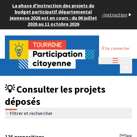
La phase d'instruction des projets du
budget participatif départemental
-
Instruction
jeunesse 2026 est en cours : du 06 juillet
2026 au 11 octobre 2026
Se connecter
Menu princi
Budget Participatif JEUNESSE 2024
/
Menu p
💡 Consulter les projets déposés
💡 Consulter les projets
déposés
Filtrer et rechercher
136 propositions