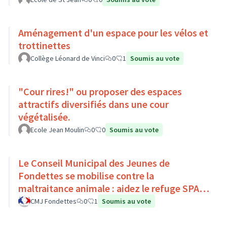
Aménagement d'un espace pour les vélos et
trottinettes
Collège Léonard de Vinci
0
1
Soumis au vote
"Cour rires!" ou proposer des espaces
attractifs diversifiés dans une cour
végétalisée.
Ecole Jean Moulin
0
0
Soumis au vote
Le Conseil Municipal des Jeunes de
Fondettes se mobilise contre la
maltraitance animale : aidez le refuge SPA
de Luynes !
CMJ Fondettes
0
1
Soumis au vote