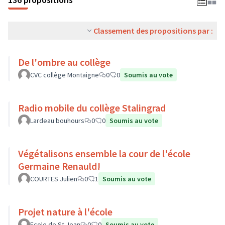
Classement des propositions par :
De l'ombre au collège
CVC collège Montaigne
0
0
Soumis au vote
Radio mobile du collège Stalingrad
Lardeau bouhours
0
0
Soumis au vote
Végétalisons ensemble la cour de l'école
Germaine Renauld!
COURTES Julien
0
1
Soumis au vote
Projet nature à l'école
Ecole de St Jean
0
0
Soumis au vote