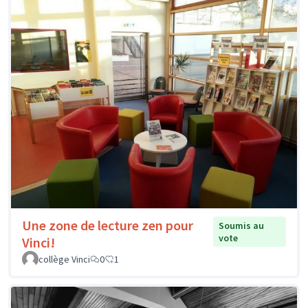
Une zone de lecture zen pour
Soumis au
vote
Vinci!
collège Vinci
0
1