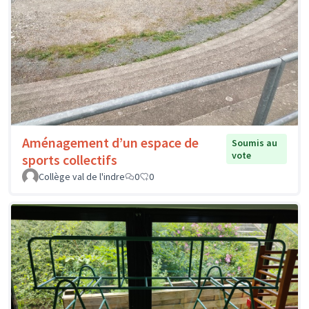
Aménagement d’un espace de
Soumis au
vote
sports collectifs
Collège val de l'indre
0
0