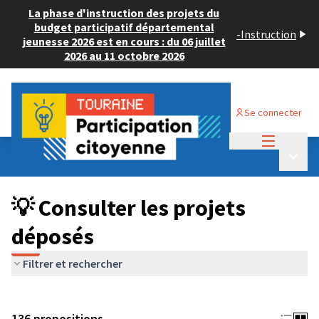
La phase d'instruction des projets du
budget participatif départemental
-
Instruction
jeunesse 2026 est en cours : du 06 juillet
2026 au 11 octobre 2026
Se connecter
Menu princi
Budget Participatif JEUNESSE 2024
/
Menu p
💡 Consulter les projets déposés
💡 Consulter les projets
déposés
Filtrer et rechercher
136 propositions