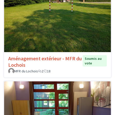
Aménagement extérieur - MFR du
Soumis au
vote
Lochois
MFR du Lochois
2
18