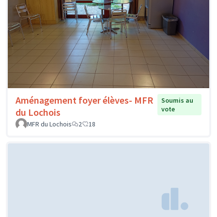
Aménagement foyer élèves- MFR
Soumis au
vote
du Lochois
MFR du Lochois
2
18