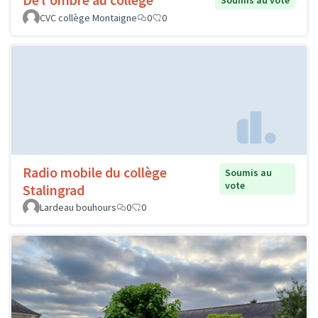
Soumis au vote
CVC collège Montaigne
0
0
Radio mobile du collège
Soumis au
vote
Stalingrad
Lardeau bouhours
0
0