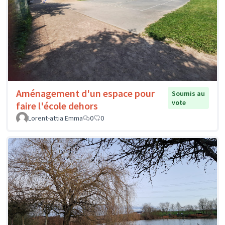
Aménagement d'un espace pour
Soumis au
vote
faire l'école dehors
Lorent-attia Emma
0
0