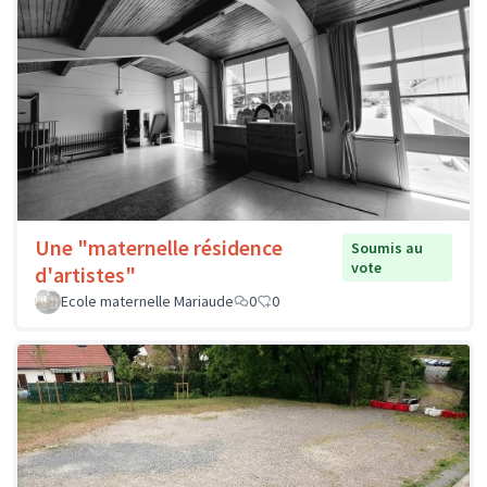
Une "maternelle résidence
Soumis au
vote
d'artistes"
Ecole maternelle Mariaude
0
0