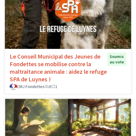
Le Conseil Municipal des Jeunes de
Soumis
au vote
Fondettes se mobilise contre la
maltraitance animale : aidez le refuge
SPA de Luynes !
CMJ Fondettes
0
1