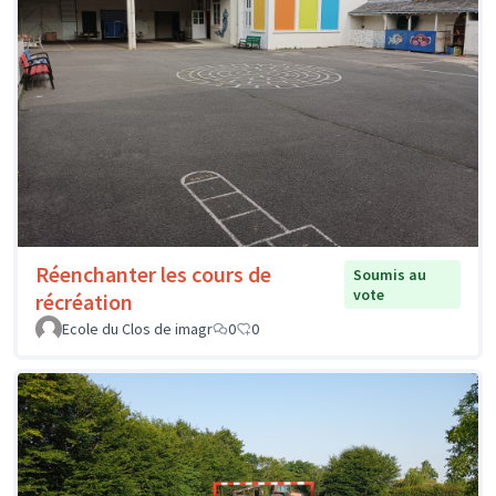
Réenchanter les cours de
Soumis au
vote
récréation
Ecole du Clos de imagr
0
0