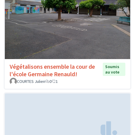
Végétalisons ensemble la cour de
Soumis
au vote
l'école Germaine Renauld!
COURTES Julien
0
1