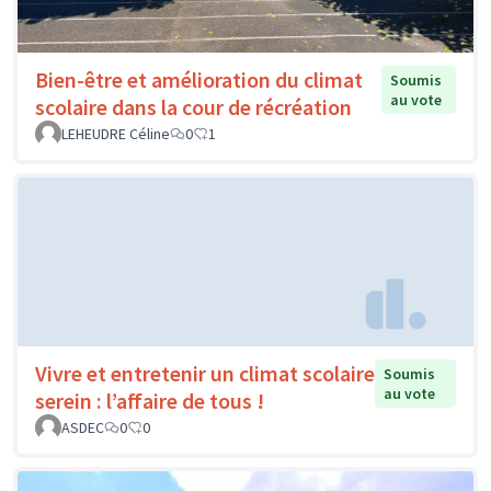
Bien-être et amélioration du climat
Soumis
au vote
scolaire dans la cour de récréation
LEHEUDRE Céline
0
1
Vivre et entretenir un climat scolaire
Soumis
au vote
serein : l’affaire de tous !
ASDEC
0
0