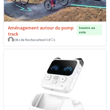
Aménagement autour du pump
Soumis au
vote
track
CMJ de Rochecorbon
0
1