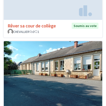
Rêver sa cour de collège
Soumis au vote
CHEVALLIER
0
1