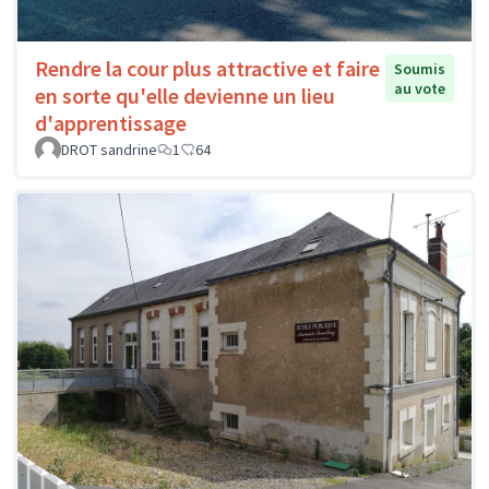
Rendre la cour plus attractive et faire
Soumis
au vote
en sorte qu'elle devienne un lieu
d'apprentissage
DROT sandrine
1
64