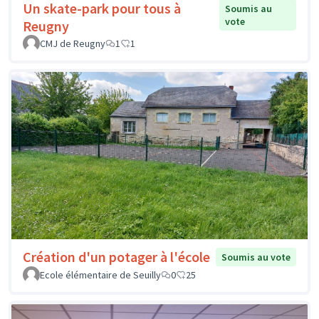
Un skate-park pour tous à
Soumis au
vote
Reugny
CMJ de Reugny
1
1
Création d'un potager à l'école
Soumis au vote
Ecole élémentaire de Seuilly
0
25