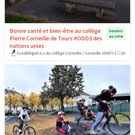
Bonne santé et bien-être au collège
Soumis
au vote
Pierre Corneille de Tours #ODD3 des
nations unies
Ecodélégué.e.s du collège Corneille / Corneille 2030
1
20