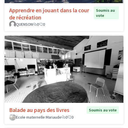
Apprendre en jouant dans la cour
Soumis au
vote
de récréation
QUENSON
0
0
Balade au pays des livres
Soumis au vote
Ecole maternelle Mariaude
0
0