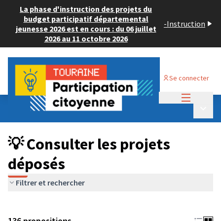
La phase d'instruction des projets du
budget participatif départemental
-
Instruction
jeunesse 2026 est en cours : du 06 juillet
2026 au 11 octobre 2026
Se connecter
Menu princi
Budget Participatif JEUNESSE 2024
/
Menu p
💡 Consulter les projets déposés
💡 Consulter les projets
déposés
Filtrer et rechercher
136 propositions