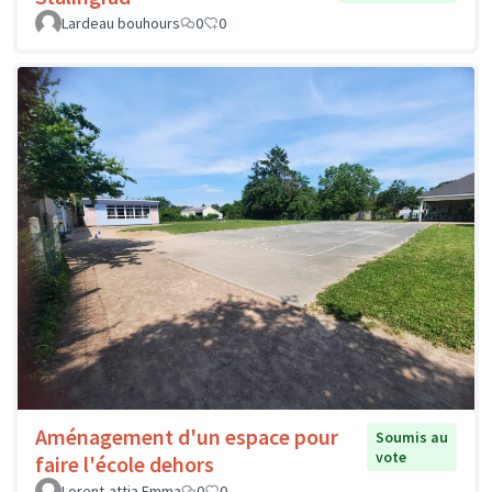
Lardeau bouhours
0
0
Aménagement d'un espace pour
Soumis au
vote
faire l'école dehors
Lorent-attia Emma
0
0