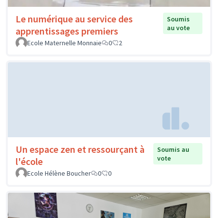
Le numérique au service des
Soumis
au vote
apprentissages premiers
Ecole Maternelle Monnaie
0
2
Un espace zen et ressourçant à
Soumis au
vote
l'école
Ecole Hélène Boucher
0
0