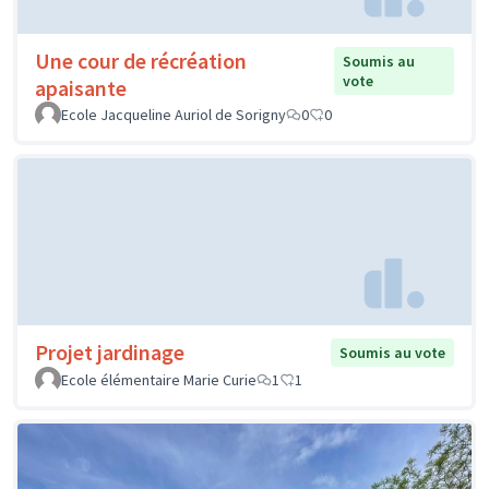
Une cour de récréation
Soumis au
vote
apaisante
Ecole Jacqueline Auriol de Sorigny
0
0
Projet jardinage
Soumis au vote
Ecole élémentaire Marie Curie
1
1