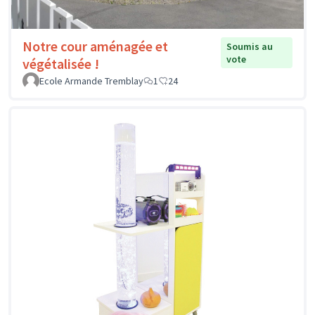
Notre cour aménagée et
Soumis au
vote
végétalisée !
Ecole Armande Tremblay
1
24