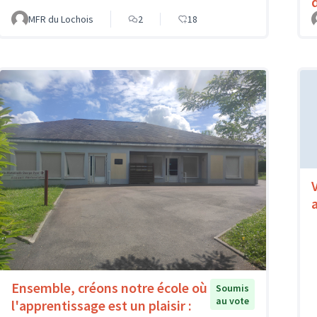
MFR du Lochois
2
18
Ensemble, créons notre école où
Soumis
au vote
l'apprentissage est un plaisir :