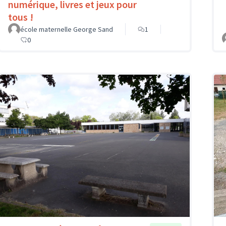
numérique, livres et jeux pour
tous !
école maternelle George Sand
1
0