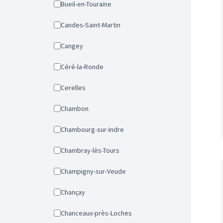
Bueil-en-Touraine
Candes-Saint-Martin
Cangey
Céré-la-Ronde
Cerelles
Chambon
Chambourg-sur-Indre
Chambray-lès-Tours
Champigny-sur-Veude
Chançay
Chanceaux-près-Loches