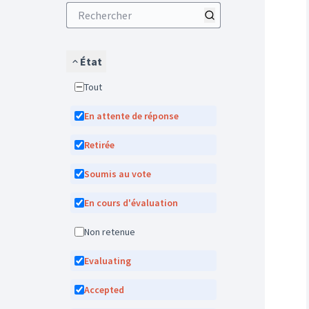
État
Tout
En attente de réponse
Retirée
Soumis au vote
En cours d'évaluation
Non retenue
Evaluating
Accepted