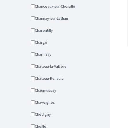
Chanceaux-sur-Choisille
Channay-sur-Lathan
Charentilly
Chargé
Charnizay
Château-la-Vallière
Château-Renault
Chaumussay
Chaveignes
Chédigny
Cheillé