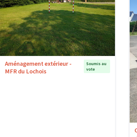
Aménagement extérieur -
Soumis au
vote
MFR du Lochois
C