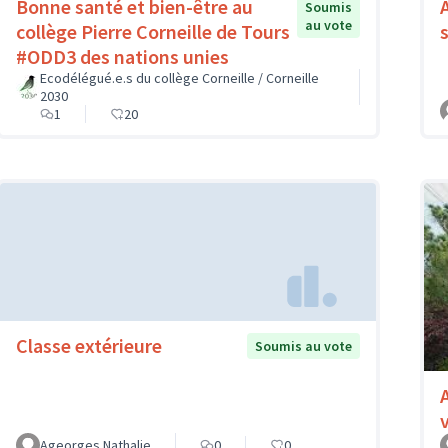
Bonne santé et bien-être au
Soumis
au vote
collège Pierre Corneille de Tours
#ODD3 des nations unies
Ecodélégué.e.s du collège Corneille / Corneille
2030
1
20
Classe extérieure
Soumis au vote
Ageorges Nathalie
0
0