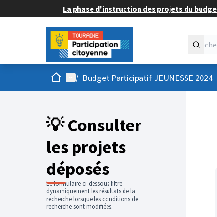
La phase d'instruction des projets du budget
Accueil
Menu principal
/
Budget Participatif JEUNESSE 2024
💡 Consulter
les projets
déposés
Le formulaire ci-dessous filtre
dynamiquement les résultats de la
recherche lorsque les conditions de
recherche sont modifiées.