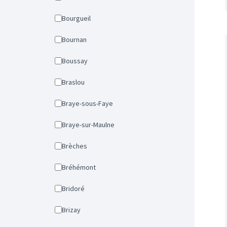
Bourgueil
Bournan
Boussay
Braslou
Braye-sous-Faye
Braye-sur-Maulne
Brèches
Bréhémont
Bridoré
Brizay