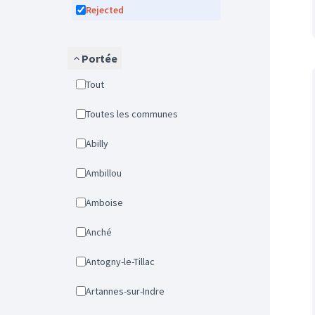
Rejected
Portée
Tout
Toutes les communes
Abilly
Ambillou
Amboise
Anché
Antogny-le-Tillac
Artannes-sur-Indre