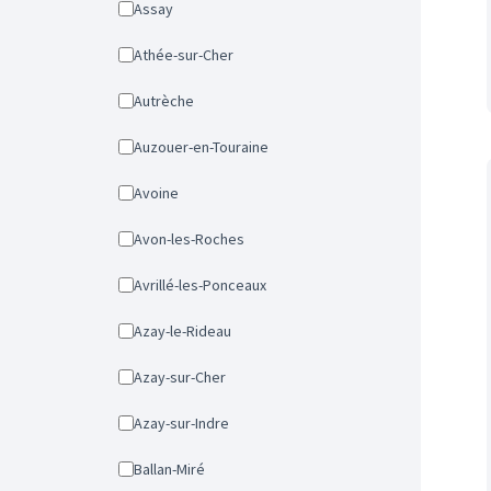
Assay
Athée-sur-Cher
Autrèche
Auzouer-en-Touraine
Avoine
Avon-les-Roches
Avrillé-les-Ponceaux
Azay-le-Rideau
Azay-sur-Cher
Azay-sur-Indre
Ballan-Miré