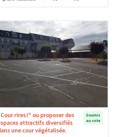
"Cour rires!" ou proposer des
Soumis
au vote
espaces attractifs diversifiés
dans une cour végétalisée.