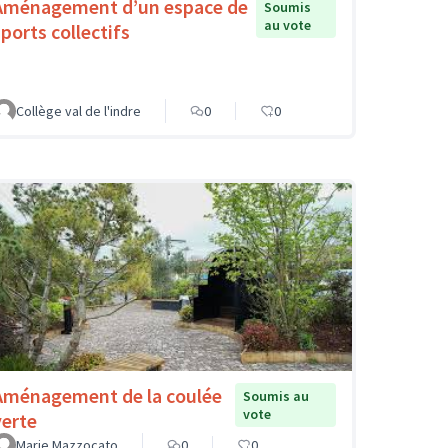
Aménagement d’un espace de
Soumis
au vote
sports collectifs
Collège val de l'indre
0
0
Aménagement de la coulée
Soumis au
vote
verte
Marie Mazzocato
0
0