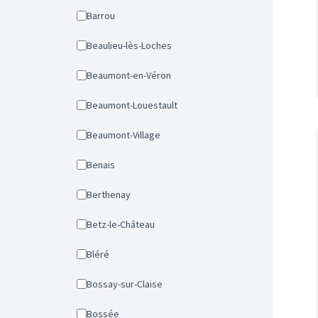
Barrou
Beaulieu-lès-Loches
Beaumont-en-Véron
Beaumont-Louestault
Beaumont-Village
Benais
Berthenay
Betz-le-Château
Bléré
Bossay-sur-Claise
Bossée