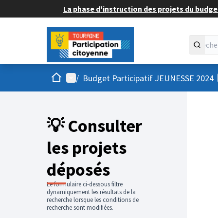
La phase d'instruction des projets du budget
Accueil
Menu principal
/
Budget Participatif JEUNESSE 2024
💡 Consulter
les projets
déposés
Le formulaire ci-dessous filtre
dynamiquement les résultats de la
recherche lorsque les conditions de
recherche sont modifiées.