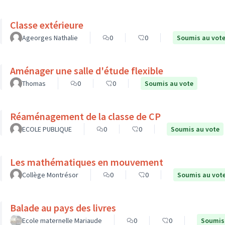
Classe extérieure
Ageorges Nathalie
0
0
Soumis au vot
Aménager une salle d'étude flexible
Thomas
0
0
Soumis au vote
Réaménagement de la classe de CP
ECOLE PUBLIQUE
0
0
Soumis au vote
Les mathématiques en mouvement
Collège Montrésor
0
0
Soumis au vot
Balade au pays des livres
Ecole maternelle Mariaude
0
0
Soumis