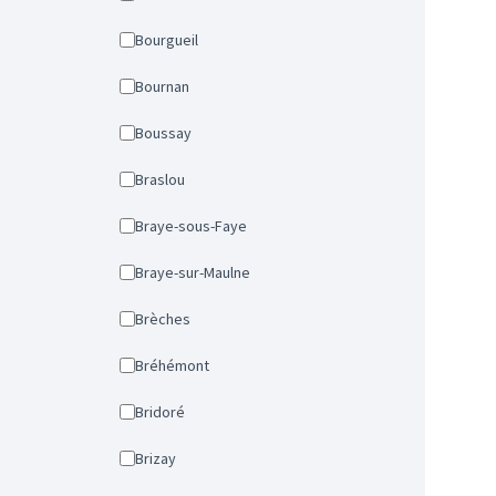
Bourgueil
Bournan
Boussay
Braslou
Braye-sous-Faye
Braye-sur-Maulne
Brèches
Bréhémont
Bridoré
Brizay