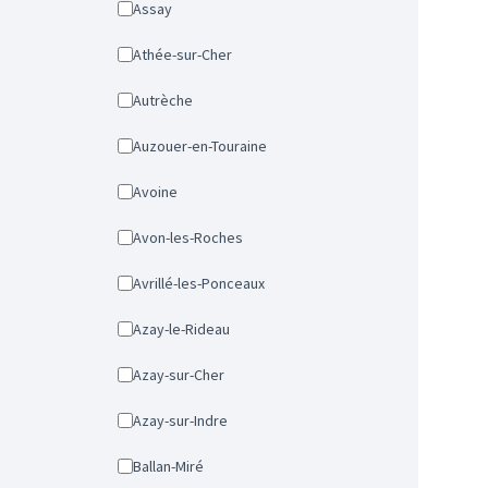
Assay
Athée-sur-Cher
Autrèche
Auzouer-en-Touraine
Avoine
Avon-les-Roches
Avrillé-les-Ponceaux
Azay-le-Rideau
Azay-sur-Cher
Azay-sur-Indre
Ballan-Miré