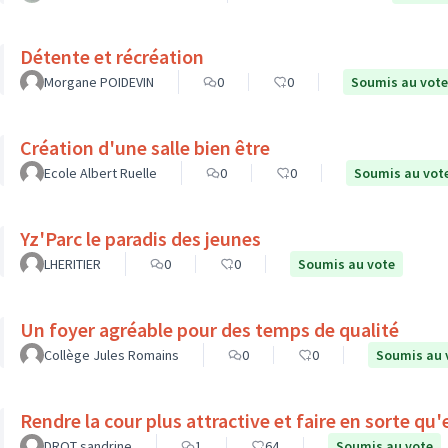
Détente et récréation
Morgane POIDEVIN
0
0
Soumis au vote
Création d'une salle bien être
Ecole Albert Ruelle
0
0
Soumis au vot
Yz'Parc le paradis des jeunes
LHERITIER
0
0
Soumis au vote
Un foyer agréable pour des temps de qualité
Collège Jules Romains
0
0
Soumis au 
Rendre la cour plus attractive et faire en sorte qu
DROT sandrine
1
64
Soumis au vote