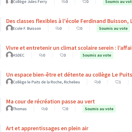
Collège Jules Ferry
0
0
Soumis au vot
Des classes flexibles à l'école Ferdinand Buisson, 
Ecole F. Buisson
0
0
Soumis au vote
Vivre et entretenir un climat scolaire serein : l’affa
ASDEC
0
0
Soumis au vote
Un espace bien-être et d
Collège le Puits de la Roche, Richelieu
0
1
Ma cour de récréation passe au vert
Thomas
0
0
Soumis au vote
Art et apprentissages en plein air