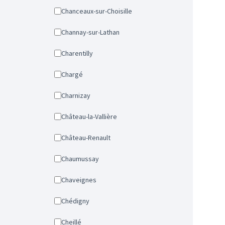
Chanceaux-sur-Choisille
Channay-sur-Lathan
Charentilly
Chargé
Charnizay
Château-la-Vallière
Château-Renault
Chaumussay
Chaveignes
Chédigny
Cheillé