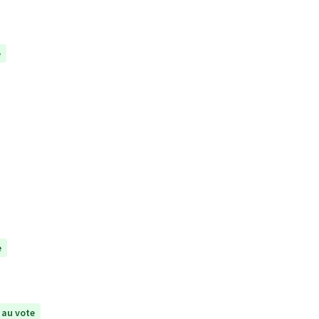
e
e
 au vote