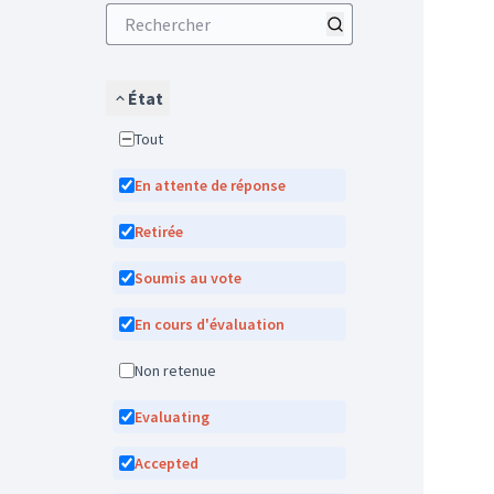
État
Tout
En attente de réponse
Retirée
Soumis au vote
En cours d'évaluation
Non retenue
Evaluating
Accepted