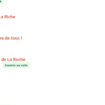
e
La Riche
ire de tous !
étente au collège Le Puits de La Roche
Soumis au vote