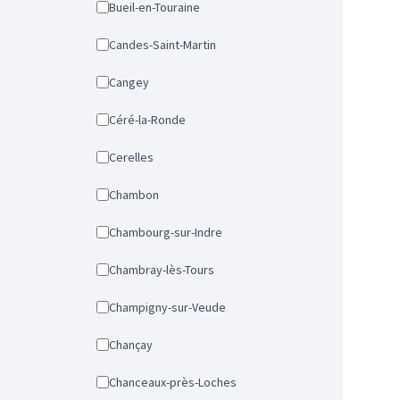
Bueil-en-Touraine
Candes-Saint-Martin
Cangey
Céré-la-Ronde
Cerelles
Chambon
Chambourg-sur-Indre
Chambray-lès-Tours
Champigny-sur-Veude
Chançay
Chanceaux-près-Loches