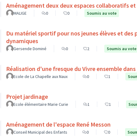
Aménagement deux deux espaces collaboratifs et 
MALIGE
0
0
Soumis au vote
Du matériel sportif pour nos jeunes élèves et des 
dynamiques
Gersende Dominé
0
2
Soumis au vote
Réalisation d'une fresque du Vivre ensemble dans l
Ecole de La Chapelle aux Naux
0
1
Soum
Projet jardinage
Ecole élémentaire Marie Curie
1
1
Soum
Aménagement de l'espace René Messon
Conseil Municipal des Enfants
0
0
Soum