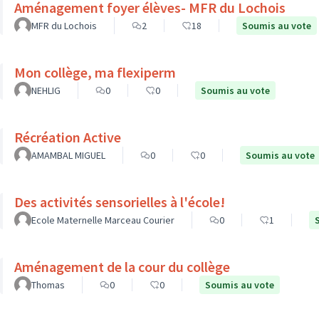
Aménagement foyer élèves- MFR du Lochois
MFR du Lochois
2
18
Soumis au vote
Mon collège, ma flexiperm
NEHLIG
0
0
Soumis au vote
Récréation Active
AMAMBAL MIGUEL
0
0
Soumis au vote
Des activités sensorielles à l'école!
Ecole Maternelle Marceau Courier
0
1
Aménagement de la cour du collège
Thomas
0
0
Soumis au vote