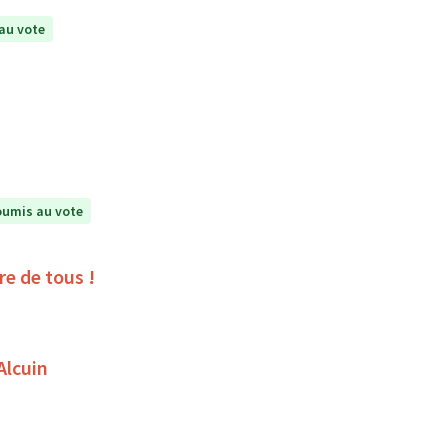
au vote
umis au vote
ire de tous !
Alcuin