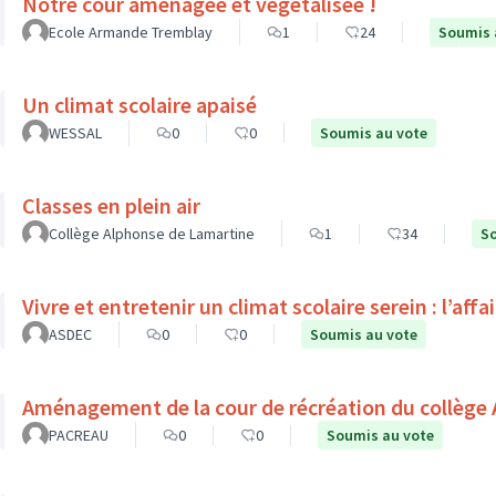
Notre cour aménagée et végétalisée !
Ecole Armande Tremblay
1
24
Soumis 
Un climat scolaire apaisé
WESSAL
0
0
Soumis au vote
Classes en plein air
Collège Alphonse de Lamartine
1
34
So
Vivre et entretenir un climat scolaire serein : l’affa
ASDEC
0
0
Soumis au vote
Aménagement de la cour de récréation du collège 
PACREAU
0
0
Soumis au vote