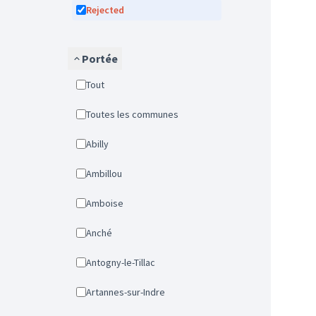
Rejected
Portée
Tout
Toutes les communes
Abilly
Ambillou
Amboise
Anché
Antogny-le-Tillac
Artannes-sur-Indre