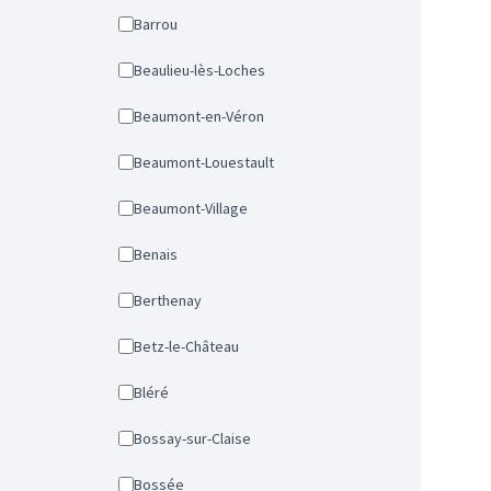
Barrou
Beaulieu-lès-Loches
Beaumont-en-Véron
Beaumont-Louestault
Beaumont-Village
Benais
Berthenay
Betz-le-Château
Bléré
Bossay-sur-Claise
Bossée