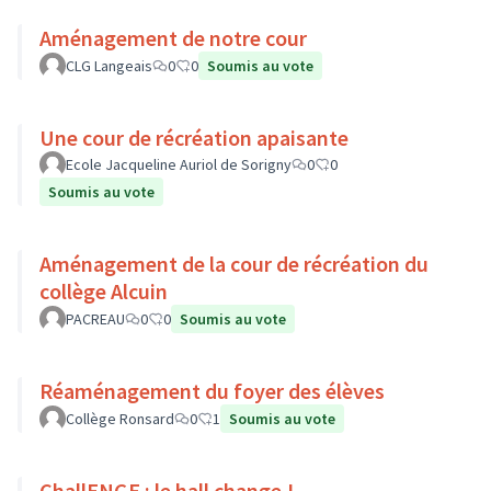
Aménagement de notre cour
CLG Langeais
0
0
Soumis au vote
Une cour de récréation apaisante
Ecole Jacqueline Auriol de Sorigny
0
0
Soumis au vote
Aménagement de la cour de récréation du
collège Alcuin
PACREAU
0
0
Soumis au vote
Réaménagement du foyer des élèves
Collège Ronsard
0
1
Soumis au vote
ChallENGE : le hall change !