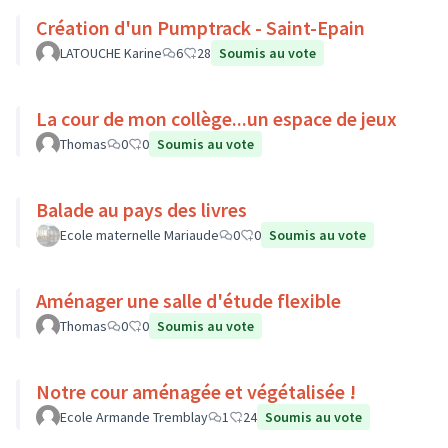
Création d'un Pumptrack - Saint-Epain
LATOUCHE Karine
6
28
Soumis au vote
La cour de mon collège...un espace de jeux
Thomas
0
0
Soumis au vote
Balade au pays des livres
Ecole maternelle Mariaude
0
0
Soumis au vote
Aménager une salle d'étude flexible
Thomas
0
0
Soumis au vote
Notre cour aménagée et végétalisée !
Ecole Armande Tremblay
1
24
Soumis au vote