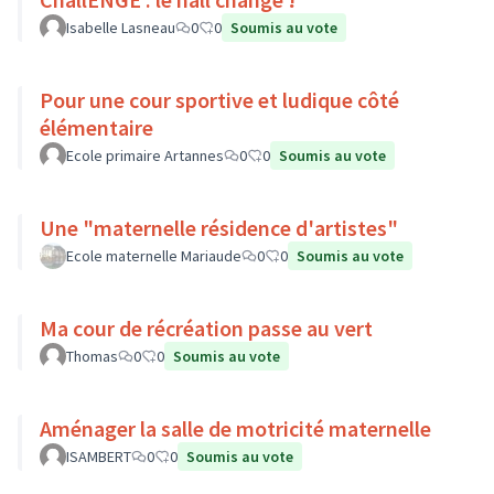
Isabelle Lasneau
0
0
Soumis au vote
Pour une cour sportive et ludique côté
élémentaire
Ecole primaire Artannes
0
0
Soumis au vote
Une "maternelle résidence d'artistes"
Ecole maternelle Mariaude
0
0
Soumis au vote
Ma cour de récréation passe au vert
Thomas
0
0
Soumis au vote
Aménager la salle de motricité maternelle
ISAMBERT
0
0
Soumis au vote