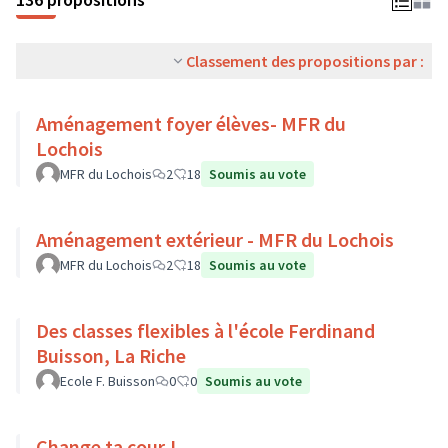
Classement des propositions par :
Aménagement foyer élèves- MFR du
Lochois
MFR du Lochois
2
18
Soumis au vote
Aménagement extérieur - MFR du Lochois
MFR du Lochois
2
18
Soumis au vote
Des classes flexibles à l'école Ferdinand
Buisson, La Riche
Ecole F. Buisson
0
0
Soumis au vote
Change ta cour !