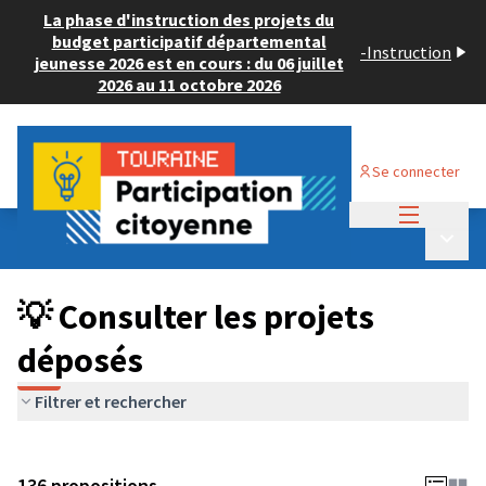
La phase d'instruction des projets du
budget participatif départemental
-
Instruction
jeunesse 2026 est en cours : du 06 juillet
2026 au 11 octobre 2026
Se connecter
Menu princi
Budget Participatif JEUNESSE 2024
/
Menu p
💡 Consulter les projets déposés
💡 Consulter les projets
déposés
Filtrer et rechercher
136 propositions