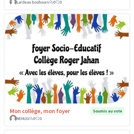
Lardeau bouhours
0
0
Mon collège, mon foyer
Soumis au vote
NEHLIG
0
0