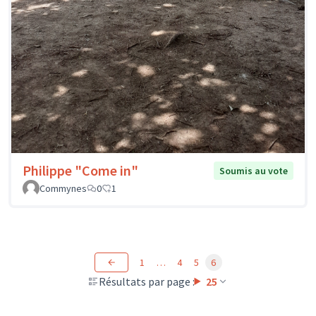
Philippe "Come in"
Soumis au vote
Commynes
0
1
1
…
4
5
6
Résultats par page :
25