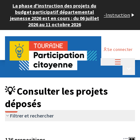
La phase d'instruction des projets du
budget participatif départemental
-
Instruction
jeunesse 2026 est en cours : du 06 juillet
2026 au 11 octobre 2026
Se connecter
Menu princi
Budget Participatif JEUNESSE 2024
/
Menu p
💡 Consulter les projets déposés
💡 Consulter les projets
déposés
Filtrer et rechercher
136 propositions