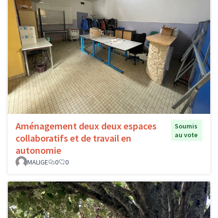
Aménagement deux deux espaces
Soumis
au vote
collaboratifs et de travail en
autonomie
MALIGE
0
0