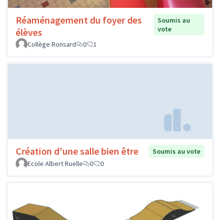
Réaménagement du foyer des
Soumis au
vote
élèves
Collège Ronsard
0
1
Création d'une salle bien être
Soumis au vote
Ecole Albert Ruelle
0
0