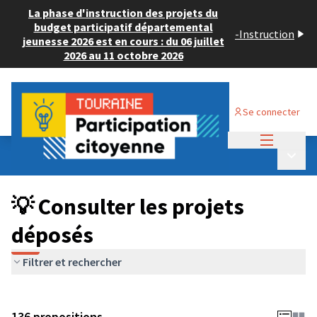
La phase d'instruction des projets du
budget participatif départemental
-
Instruction
jeunesse 2026 est en cours : du 06 juillet
2026 au 11 octobre 2026
Se connecter
Menu princi
Budget Participatif JEUNESSE 2024
/
Menu p
💡 Consulter les projets déposés
💡 Consulter les projets
déposés
Filtrer et rechercher
136 propositions