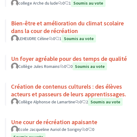
college Arche du lude
0
1
Soumis au vote
Bien-être et amélioration du climat scolaire
dans la cour de récréation
LEHEUDRE Céline
0
1
Soumis au vote
Un foyer agréable pour des temps de qualité
Collège Jules Romains
0
0
Soumis au vote
Création de contenus culturels : des élèves
acteurs et passeurs de leurs apprentissages.
Collège Alphonse de Lamartine
0
2
Soumis au vote
Une cour de récréation apaisante
Ecole Jacqueline Auriol de Sorigny
0
0