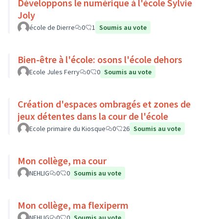
Développons le numérique à l'école Sylvie
Joly
école de Dierre
0
1
Soumis au vote
Bien-être à l'école: osons l'école dehors
Ecole Jules Ferry
0
0
Soumis au vote
Création d'espaces ombragés et zones de
jeux détentes dans la cour de l'école
Ecole primaire du Kiosque
0
26
Soumis au vote
Mon collège, ma cour
NEHLIG
0
0
Soumis au vote
Mon collège, ma flexiperm
NEHLIG
0
0
Soumis au vote