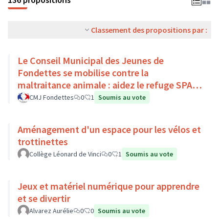
Classement des propositions par :
Le Conseil Municipal des Jeunes de
Fondettes se mobilise contre la
maltraitance animale : aidez le refuge SPA
de Luynes !
CMJ Fondettes
0
1
Soumis au vote
Aménagement d'un espace pour les vélos et
trottinettes
Collège Léonard de Vinci
0
1
Soumis au vote
Jeux et matériel numérique pour apprendre
et se divertir
Alvarez Aurélie
0
0
Soumis au vote