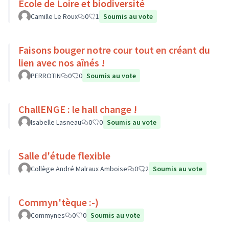
Ecole de Loire et biodiversité
Camille Le Roux
0
1
Soumis au vote
Faisons bouger notre cour tout en créant du
lien avec nos aînés !
PERROTIN
0
0
Soumis au vote
ChallENGE : le hall change !
Isabelle Lasneau
0
0
Soumis au vote
Salle d'étude flexible
Collège André Malraux Amboise
0
2
Soumis au vote
Commyn'tèque :-)
Commynes
0
0
Soumis au vote