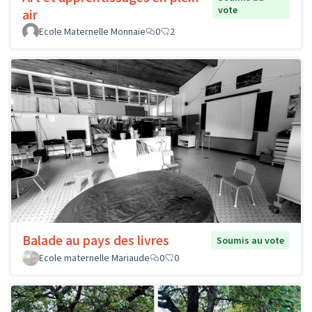
vote
air
Ecole Maternelle Monnaie
0
2
Balade au pays des livres
Soumis au vote
Ecole maternelle Mariaude
0
0