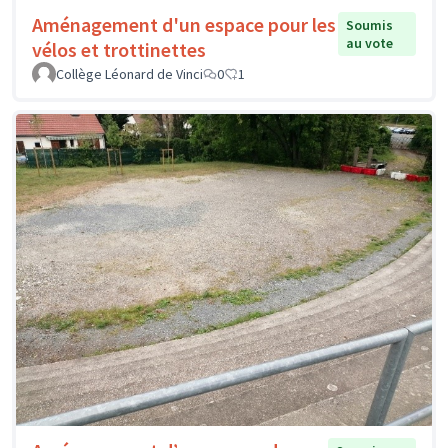
Aménagement d'un espace pour les
Soumis
au vote
vélos et trottinettes
Collège Léonard de Vinci
0
1