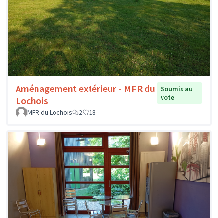
Aménagement extérieur - MFR du
Soumis au
vote
Lochois
MFR du Lochois
2
18