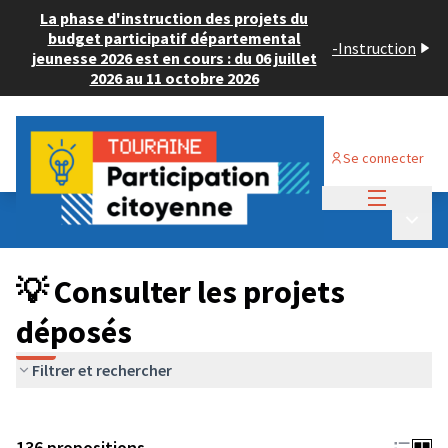
La phase d'instruction des projets du
budget participatif départemental
-
Instruction
jeunesse 2026 est en cours : du 06 juillet
2026 au 11 octobre 2026
Se connecter
Menu princi
Budget Participatif JEUNESSE 2024
/
Menu p
💡 Consulter les projets déposés
💡 Consulter les projets
déposés
Filtrer et rechercher
136 propositions