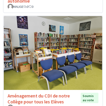
autonomie
MALIGE
0
0
Aménagement du CDI de notre
Soumis
au vote
Collège pour tous les Elèves