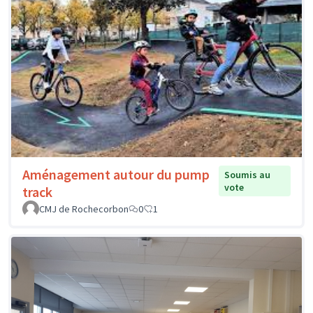
Aménagement autour du pump
Soumis au
vote
track
CMJ de Rochecorbon
0
1