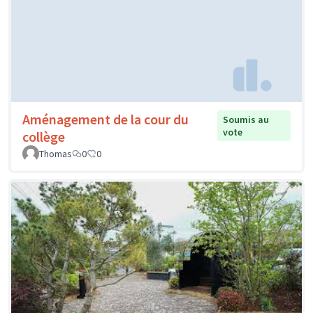
Aménagement de la cour du
Soumis au
vote
collège
Thomas
0
0