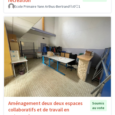
récréation
Ecole Primaire Yann Arthus-Bertrand
0
1
Aménagement deux deux espaces
Soumis
au vote
collaboratifs et de travail en