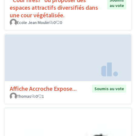
Soumis
au vote
espaces attractifs diversifiés dans
une cour végétalisée.
Ecole Jean Moulin
0
0
Affiche Accroche Expose...
Soumis au vote
Thomas
0
1