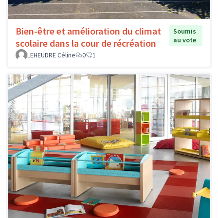
Bien-être et amélioration du climat
Soumis
au vote
scolaire dans la cour de récréation
LEHEUDRE Céline
0
1