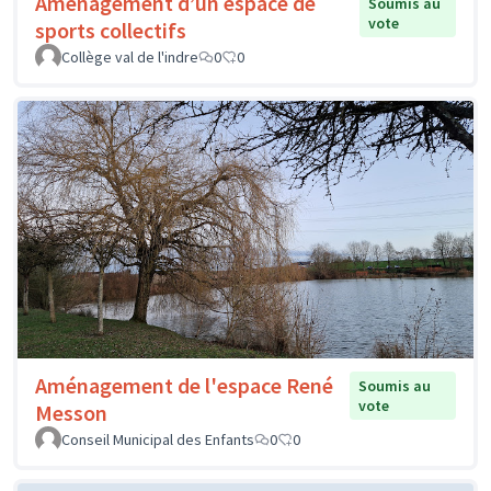
Aménagement d’un espace de
Soumis au
vote
sports collectifs
Collège val de l'indre
0
0
Aménagement de l'espace René
Soumis au
vote
Messon
Conseil Municipal des Enfants
0
0