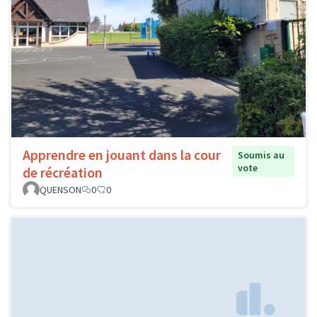
Apprendre en jouant dans la cour
Soumis au
vote
de récréation
QUENSON
0
0