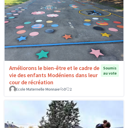
Améliorons le bien-être et le cadre de
Soumis
au vote
vie des enfants Modéniens dans leur
cour de récréation
Ecole Maternelle Monnaie
0
2