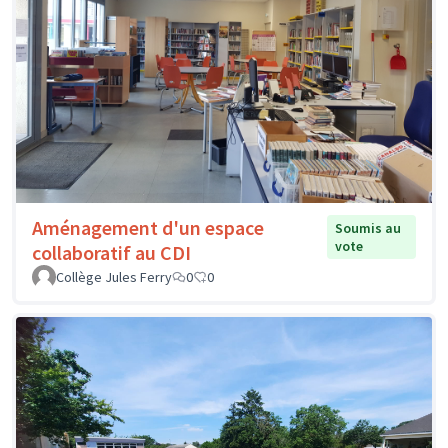
Aménagement d'un espace
Soumis au
vote
collaboratif au CDI
Collège Jules Ferry
0
0