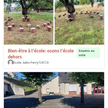
Bien-être à l'école: osons l'école
Soumis au
vote
dehors
Ecole Jules Ferry
0
0