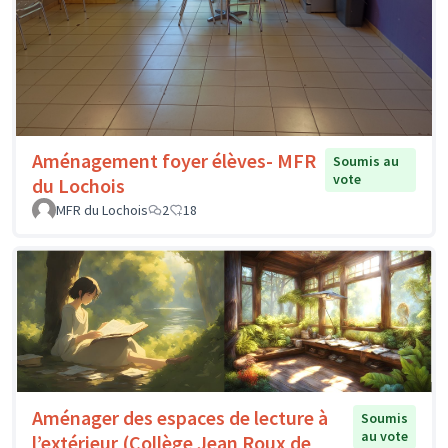
Aménagement foyer élèves- MFR
Soumis au
vote
du Lochois
MFR du Lochois
2
18
Aménager des espaces de lecture à
Soumis
au vote
l’extérieur (Collège Jean Roux de