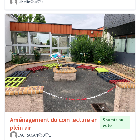
Gibelin
0
2
Aménagement du coin lecture en
Soumis au
vote
plein air
CVC RACAN
0
1