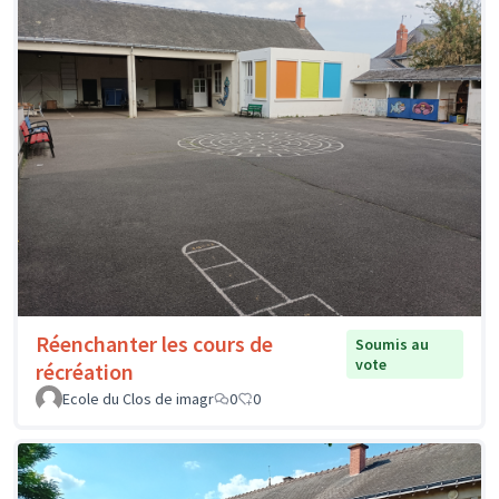
Réenchanter les cours de
Soumis au
vote
récréation
Ecole du Clos de imagr
0
0