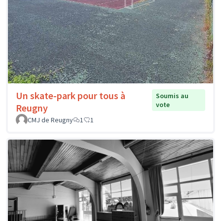
Un skate-park pour tous à
Soumis au
vote
Reugny
CMJ de Reugny
1
1