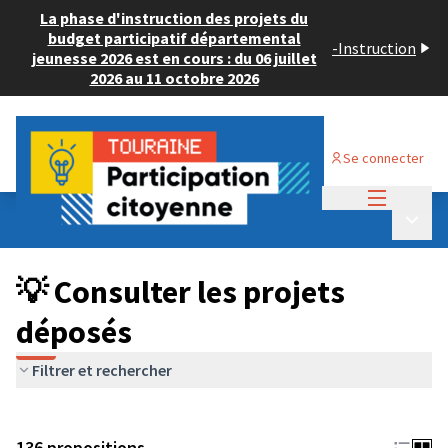
La phase d'instruction des projets du
budget participatif départemental
-
Instruction
jeunesse 2026 est en cours : du 06 juillet
2026 au 11 octobre 2026
Se connecter
Menu princi
Budget Participatif JEUNESSE 2024
/
Menu p
💡 Consulter les projets déposés
💡 Consulter les projets
déposés
Filtrer et rechercher
136 propositions