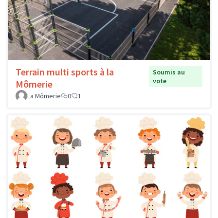
Terrain multi sports à la
Soumis au
vote
Mômerie
La Mômerie
0
1