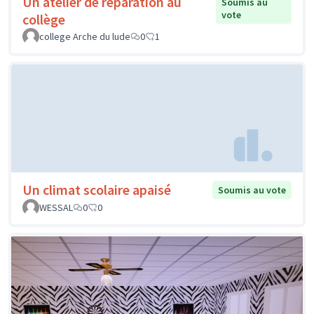
Un atelier de réparation au
Soumis au
vote
collège
college Arche du lude
0
1
Un climat scolaire apaisé
Soumis au vote
WESSAL
0
0