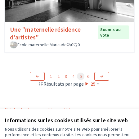
Une "maternelle résidence
Soumis au
vote
d'artistes"
Ecole maternelle Mariaude
0
0
1
2
3
4
5
6
Résultats par page :
25
Voir toutes les propositions retirées
Informations sur les cookies utilisés sur le site web
Nous utilisons des cookies sur notre site Web pour améliorer la
Conditions d'utilisation
performance et les contenus du site. Les cookies nous permettent
Paramètres des cookies