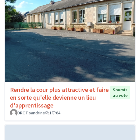
Rendre la cour plus attractive et faire
Soumis
au vote
en sorte qu'elle devienne un lieu
d'apprentissage
DROT sandrine
1
64