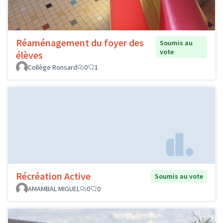
Réaménagement du foyer des
Soumis au
vote
élèves
Collège Ronsard
0
1
Récréation Active
Soumis au vote
AMAMBAL MIGUEL
0
0