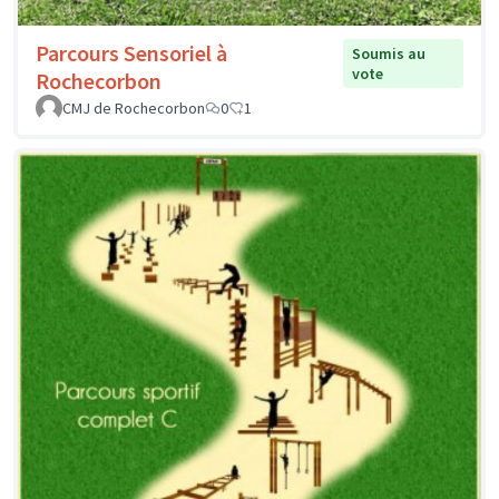
Parcours Sensoriel à
Soumis au
vote
Rochecorbon
CMJ de Rochecorbon
0
1