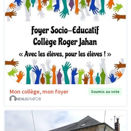
Mon collège, mon foyer
Soumis au vote
NEHLIG
0
0