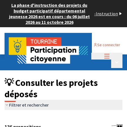
La phase d'instruction des projets du
budget participatif départemental
-
Instruction
jeunesse 2026 est en cours : du 06 juillet
2026 au 11 octobre 2026
Se connecter
Menu princi
Budget Participatif JEUNESSE 2024
/
Menu p
💡 Consulter les projets déposés
💡 Consulter les projets
déposés
Filtrer et rechercher
136 propositions