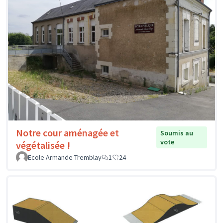
Notre cour aménagée et
Soumis au
vote
végétalisée !
Ecole Armande Tremblay
1
24