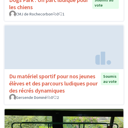
vote
les chiens
CMJ de Rochecorbon
0
1
Du matériel sportif pour nos jeunes
Soumis
au vote
élèves et des parcours ludiques pour
des récrés dynamiques
Gersende Dominé
0
2