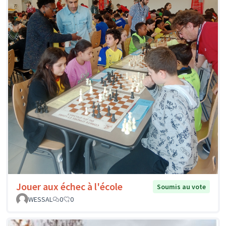
Jouer aux échec à l'école
Soumis au vote
WESSAL
0
0