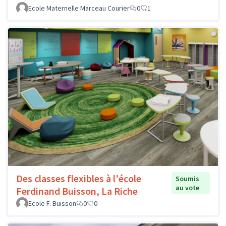
Ecole Maternelle Marceau Courier
0
1
Des classes flexibles à l'école
Soumis
au vote
Ferdinand Buisson, La Riche
Ecole F. Buisson
0
0