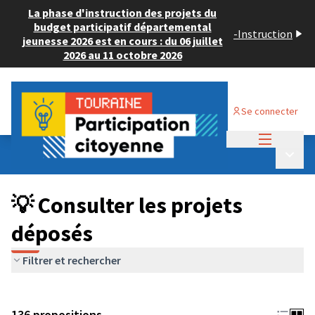
La phase d'instruction des projets du
budget participatif départemental
-
Instruction
jeunesse 2026 est en cours : du 06 juillet
2026 au 11 octobre 2026
Se connecter
Menu princi
Budget Participatif JEUNESSE 2024
/
Menu p
💡 Consulter les projets déposés
💡 Consulter les projets
déposés
Filtrer et rechercher
136 propositions