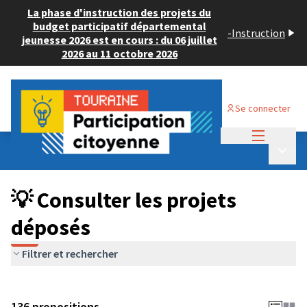
La phase d'instruction des projets du
budget participatif départemental
-
Instruction
jeunesse 2026 est en cours : du 06 juillet
2026 au 11 octobre 2026
Se connecter
Menu princi
Budget Participatif JEUNESSE 2024
/
Menu p
💡 Consulter les projets déposés
💡 Consulter les projets
déposés
Filtrer et rechercher
136 propositions