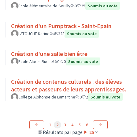
Ecole élémentaire de Seuilly
0
25
Soumis au vote
Création d'un Pumptrack - Saint-Epain
LATOUCHE Karine
6
28
Soumis au vote
Création d'une salle bien être
Ecole Albert Ruelle
0
0
Soumis au vote
Création de contenus culturels : des élèves
acteurs et passeurs de leurs apprentissages.
Collège Alphonse de Lamartine
0
2
Soumis au vote
1
2
3
4
5
6
Résultats par page :
25