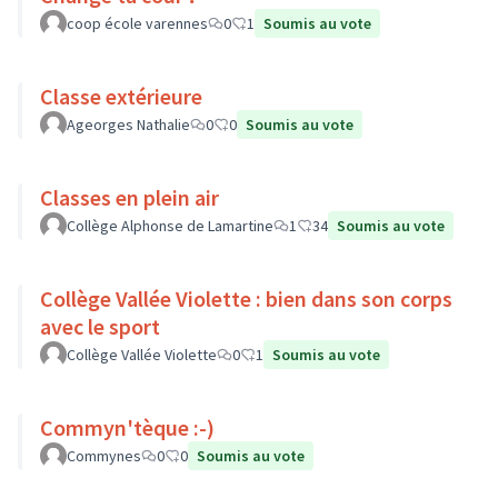
coop école varennes
0
1
Soumis au vote
Classe extérieure
Ageorges Nathalie
0
0
Soumis au vote
Classes en plein air
Collège Alphonse de Lamartine
1
34
Soumis au vote
Collège Vallée Violette : bien dans son corps
avec le sport
Collège Vallée Violette
0
1
Soumis au vote
Commyn'tèque :-)
Commynes
0
0
Soumis au vote