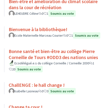
Bien-être et amélioration du climat scolaire
dans la cour de récréation
LEHEUDRE Céline
0
1
Soumis au vote
Bienvenue à la bibliothèque!
Ecole Maternelle Marceau Courier
0
1
Soumis au vote
Bonne santé et bien-être au collège Pierre
Corneille de Tours #ODD3 des nations unies
Ecodélégué.e.s du collège Corneille / Corneille 2030
1
20
Soumis au vote
ChallENGE : le hall change !
Isabelle Lasneau
0
0
Soumis au vote
Change ta cour !