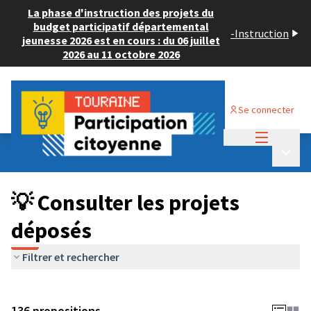
La phase d'instruction des projets du
budget participatif départemental
-
Instruction
jeunesse 2026 est en cours : du 06 juillet
2026 au 11 octobre 2026
Se connecter
Menu princi
Budget Participatif JEUNESSE 2024
/
Menu p
💡 Consulter les projets déposés
💡 Consulter les projets
déposés
Filtrer et rechercher
136 propositions