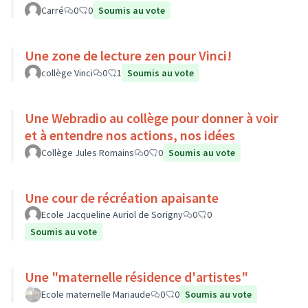
Carré
0
0
Soumis au vote
Une zone de lecture zen pour Vinci!
collège Vinci
0
1
Soumis au vote
Une Webradio au collège pour donner à voir
et à entendre nos actions, nos idées
Collège Jules Romains
0
0
Soumis au vote
Une cour de récréation apaisante
Ecole Jacqueline Auriol de Sorigny
0
0
Soumis au vote
Une "maternelle résidence d'artistes"
Ecole maternelle Mariaude
0
0
Soumis au vote