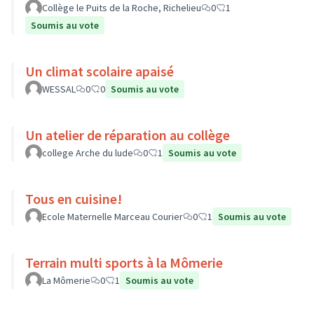
Collège le Puits de la Roche, Richelieu
0
1
Soumis au vote
Un climat scolaire apaisé
WESSAL
0
0
Soumis au vote
Un atelier de réparation au collège
college Arche du lude
0
1
Soumis au vote
Tous en cuisine!
Ecole Maternelle Marceau Courier
0
1
Soumis au vote
Terrain multi sports à la Mômerie
La Mômerie
0
1
Soumis au vote