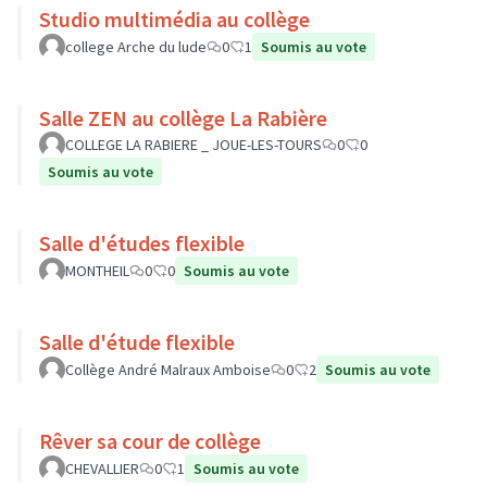
Studio multimédia au collège
college Arche du lude
0
1
Soumis au vote
Salle ZEN au collège La Rabière
COLLEGE LA RABIERE _ JOUE-LES-TOURS
0
0
Soumis au vote
Salle d'études flexible
MONTHEIL
0
0
Soumis au vote
Salle d'étude flexible
Collège André Malraux Amboise
0
2
Soumis au vote
Rêver sa cour de collège
CHEVALLIER
0
1
Soumis au vote