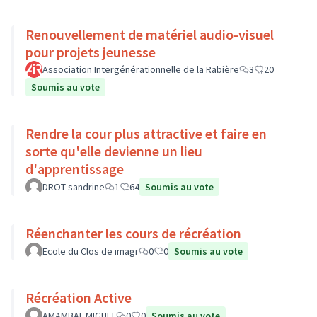
Renouvellement de matériel audio-visuel
pour projets jeunesse
Association Intergénérationnelle de la Rabière
3
20
Soumis au vote
Rendre la cour plus attractive et faire en
sorte qu'elle devienne un lieu
d'apprentissage
DROT sandrine
1
64
Soumis au vote
Réenchanter les cours de récréation
Ecole du Clos de imagr
0
0
Soumis au vote
Récréation Active
AMAMBAL MIGUEL
0
0
Soumis au vote