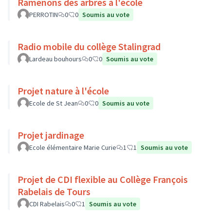
Ramenons des arbres à l'école
PERROTIN
0
0
Soumis au vote
Radio mobile du collège Stalingrad
Lardeau bouhours
0
0
Soumis au vote
Projet nature à l'école
Ecole de St Jean
0
0
Soumis au vote
Projet jardinage
Ecole élémentaire Marie Curie
1
1
Soumis au vote
Projet de CDI flexible au Collège François
Rabelais de Tours
CDI Rabelais
0
1
Soumis au vote