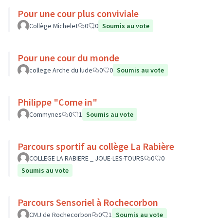
Pour une cour plus conviviale
Collège Michelet
0
0
Soumis au vote
Pour une cour du monde
college Arche du lude
0
0
Soumis au vote
Philippe "Come in"
Commynes
0
1
Soumis au vote
Parcours sportif au collège La Rabière
COLLEGE LA RABIERE _ JOUE-LES-TOURS
0
0
Soumis au vote
Parcours Sensoriel à Rochecorbon
CMJ de Rochecorbon
0
1
Soumis au vote