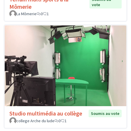
vote
Mômerie
La Mômerie
0
1
Studio multimédia au collège
Soumis au vote
college Arche du lude
0
1