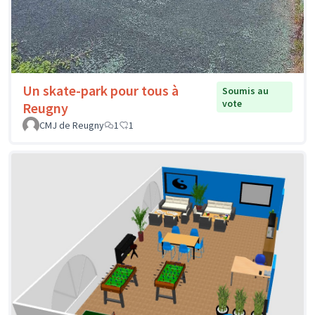
Un skate-park pour tous à
Soumis au
vote
Reugny
CMJ de Reugny
1
1