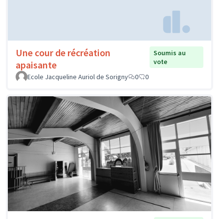
Une cour de récréation
Soumis au
vote
apaisante
Ecole Jacqueline Auriol de Sorigny
0
0