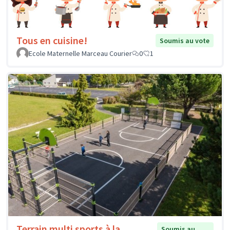
Tous en cuisine!
Soumis au vote
Ecole Maternelle Marceau Courier
0
1
Terrain multi sports à la
Soumis au