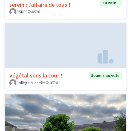
au vote
serein : l’affaire de tous !
ASDEC
0
0
Végétalisons la cour !
Soumis au vote
Collège Michelet
0
0