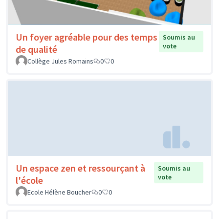
Un foyer agréable pour des temps
Soumis au
vote
de qualité
Collège Jules Romains
0
0
Un espace zen et ressourçant à
Soumis au
vote
l'école
Ecole Hélène Boucher
0
0