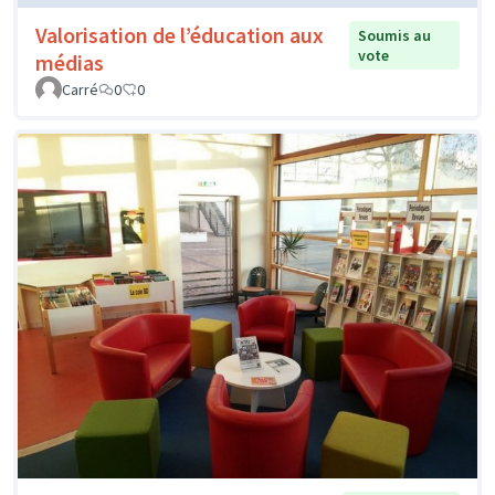
Valorisation de l’éducation aux
Soumis au
vote
médias
Carré
0
0