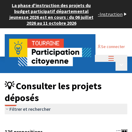
La phase d'instruction des projets du
budget participatif départemental
-
Instruction
jeunesse 2026 est en cours : du 06 juillet
2026 au 11 octobre 2026
Se connecter
Menu princi
Budget Participatif JEUNESSE 2024
/
Menu p
💡 Consulter les projets déposés
💡 Consulter les projets
déposés
Filtrer et rechercher
136 propositions