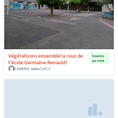
Végétalisons ensemble la cour de
Soumis
au vote
l'école Germaine Renauld!
COURTES Julien
0
1