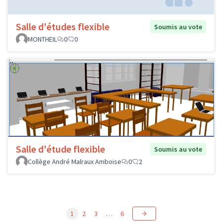
Salle d'études flexible
Soumis au vote
MONTHEIL
0
0
Salle d'étude flexible
Soumis au vote
Collège André Malraux Amboise
0
2
1
2
3
…
6