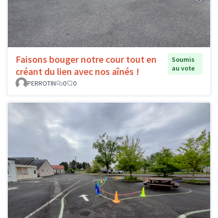
Faisons bouger notre cour tout en
Soumis
au vote
créant du lien avec nos aînés !
PERROTIN
0
0