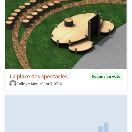
La place des spectacles
Soumis au vote
Collège Montrésor
0
0