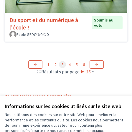
Du sport et du numérique à
Soumis au
vote
l'école !
Ecole SEDC
0
0
1
2
3
4
5
6
Résultats par page :
25
Voir toutes les propositions retirées
Informations sur les cookies utilisés sur le site web
Nous utilisons des cookies sur notre site Web pour améliorer la
Conditions d'utilisation
performance et les contenus du site. Les cookies nous permettent
Paramètres des cookies
de fournir une expérience utilisateur et un contenu plus
CD37 sur X
CD37 sur Facebook
CD37 sur Instagram
CD37 sur YouTube
personnalisés à partir de nos canaux de médias sociaux.