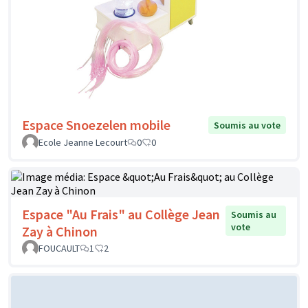
Espace Snoezelen mobile
Soumis au vote
Ecole Jeanne Lecourt
0
0
Espace "Au Frais" au Collège Jean
Soumis au
vote
Zay à Chinon
FOUCAULT
1
2