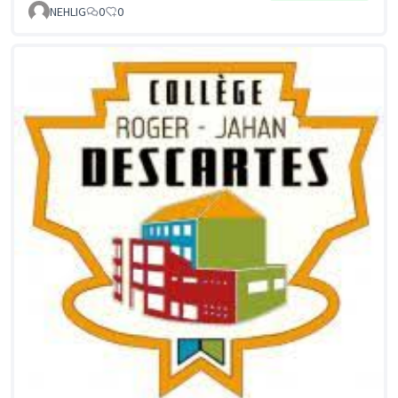
NEHLIG
0
0