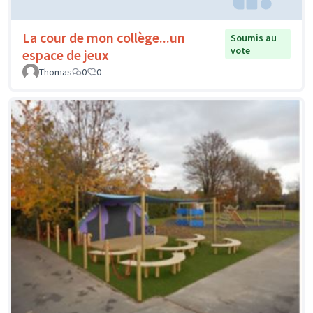
La cour de mon collège...un
Soumis au
vote
espace de jeux
Thomas
0
0