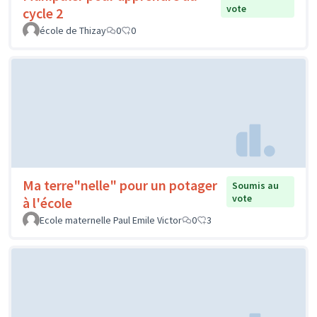
vote
cycle 2
école de Thizay
0
0
Ma terre"nelle" pour un potager
Soumis au
vote
à l'école
Ecole maternelle Paul Emile Victor
0
3