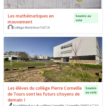
Les mathématiques en
Soumis au
vote
mouvement
Collège Montrésor
0
0
Les élèves du collège Pierre Corneille
Soumis
au vote
de Tours sont les futurs citoyens de
demain !
Ecodélégué.e.s du collège Corneille / Corneille 2030
1
10