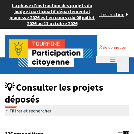
La phase d'instruction des projets du
budget participatif départemental
-
Instruction
jeunesse 2026 est en cours : du 06 juillet
2026 au 11 octobre 2026
Se connecter
Menu princi
Budget Participatif JEUNESSE 2024
/
Menu p
💡 Consulter les projets déposés
💡 Consulter les projets
déposés
Filtrer et rechercher
136 propositions