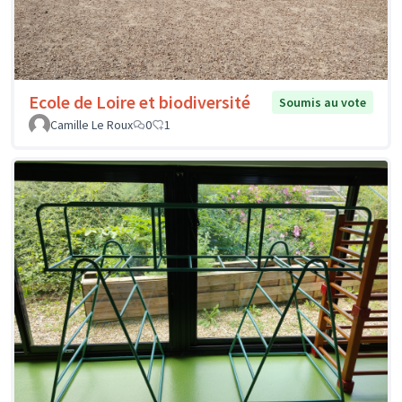
Ecole de Loire et biodiversité
Soumis au vote
Camille Le Roux
0
1