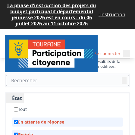
La phase d'instruction des projets du
budget participatif départemental
-
Instruction
jeunesse 2026 est en cours : du 06 juillet
2026 au 11 octobre 2026
Se connecter
Menu princi
Budget Participatif JEUNESSE 2024
/
Menu p
💡 Consulter les projets déposés
💡 Consulter les projets
déposés
Filtrer et rechercher
Le formulaire ci-dessous filtre dynamiquement les résultats de la recherche
lorsque les conditions de recherche sont modifiées.