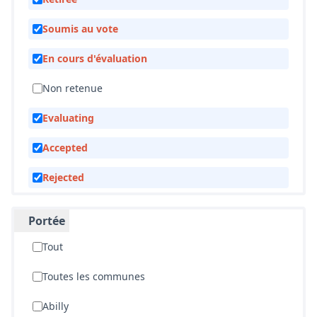
État
Tout
En attente de réponse
Retirée
Soumis au vote
Informations sur les cookies utilisés sur le site web
Nous utilisons des cookies sur notre site Web pour améliorer la
En cours d'évaluation
performance et les contenus du site. Les cookies nous permettent
de fournir une expérience utilisateur et un contenu plus
Non retenue
personnalisés à partir de nos canaux de médias sociaux.
Tout accepter
Evaluating
Accepter seulement les cookies essentiels
Accepted
Paramètres
Rejected