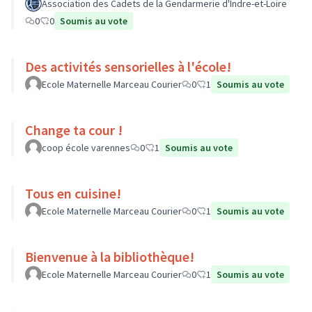
Association des Cadets de la Gendarmerie d'Indre-et-Loire
0
0
Soumis au vote
Des activités sensorielles à l'école!
Ecole Maternelle Marceau Courier
0
1
Soumis au vote
Change ta cour !
coop école varennes
0
1
Soumis au vote
Tous en cuisine!
Ecole Maternelle Marceau Courier
0
1
Soumis au vote
Bienvenue à la bibliothèque!
Ecole Maternelle Marceau Courier
0
1
Soumis au vote