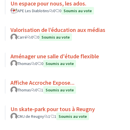
Un espace pour nous, les ados.
APE Les Diablotins
0
0
Soumis au vote
Valorisation de l’éducation aux médias
Carré
0
0
Soumis au vote
Aménager une salle d'étude flexible
Thomas
0
0
Soumis au vote
Affiche Accroche Expose...
Thomas
0
1
Soumis au vote
Un skate-park pour tous à Reugny
CMJ de Reugny
1
1
Soumis au vote