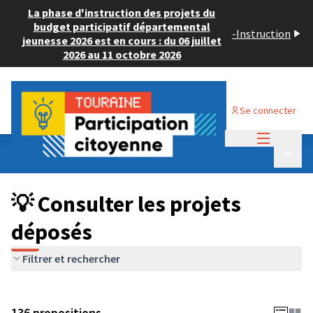
La phase d'instruction des projets du
budget participatif départemental
-
Instruction
jeunesse 2026 est en cours : du 06 juillet
2026 au 11 octobre 2026
Se connecter
Menu princi
Budget Participatif JEUNESSE 2024
/
Menu p
💡 Consulter les projets déposés
💡 Consulter les projets
déposés
Filtrer et rechercher
136 propositions