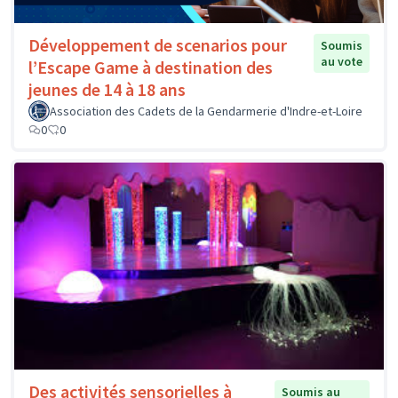
Développement de scenarios pour
Soumis
au vote
l’Escape Game à destination des
jeunes de 14 à 18 ans
Association des Cadets de la Gendarmerie d'Indre-et-Loire
0
0
Des activités sensorielles à
Soumis au