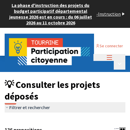
La phase d'instruction des projets du
budget participatif départemental
-
Instruction
jeunesse 2026 est en cours : du 06 juillet
2026 au 11 octobre 2026
Se connecter
Menu princi
Budget Participatif JEUNESSE 2024
/
Menu p
💡 Consulter les projets déposés
💡 Consulter les projets
déposés
Filtrer et rechercher
136 propositions