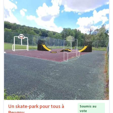
Un skate-park pour tous à
Soumis au
vote
Reugny