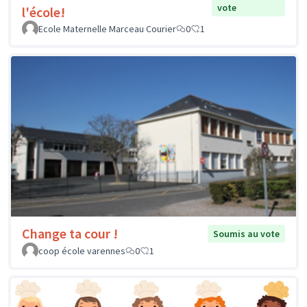
vote
l'école!
Ecole Maternelle Marceau Courier
0
1
Change ta cour !
Soumis au vote
coop école varennes
0
1