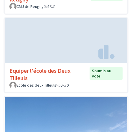
CMJ de Reugny
1
1
Equiper l'école des Deux
Soumis au
vote
Tilleuls
Ecole des deux Tilleuls
0
0