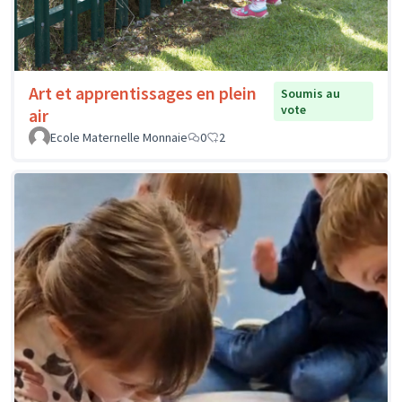
Art et apprentissages en plein
Soumis au
vote
air
Ecole Maternelle Monnaie
0
2