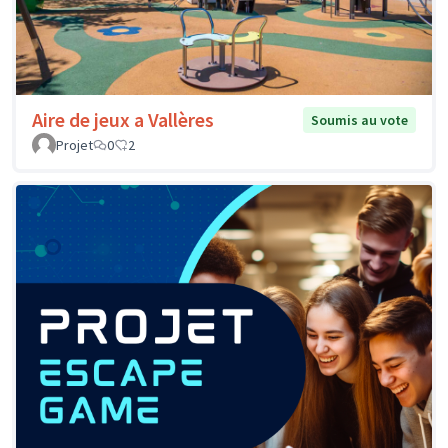
Aire de jeux a Vallères
Soumis au vote
Projet
0
2