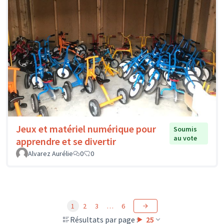
Jeux et matériel numérique pour
Soumis
au vote
apprendre et se divertir
Alvarez Aurélie
0
0
1
2
3
…
6
Résultats par page :
25