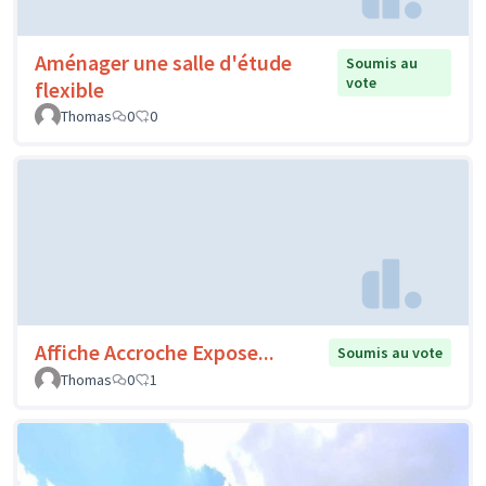
Aménager une salle d'étude
Soumis au
vote
flexible
Thomas
0
0
Affiche Accroche Expose...
Soumis au vote
Thomas
0
1