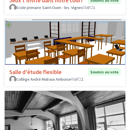
Jeux t'invite dans notre cour!
Soumis au vote
Ecole primaire Saint-Ouen - les -Vignes
0
1
Salle d'étude flexible
Soumis au vote
Collège André Malraux Amboise
0
2