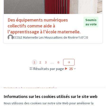
Des équipements numériques
Soumis
au vote
collectifs comme aide à
l'apprentissage à l'école maternelle.
ECOLE Maternelle Les Moussaillons de Rivière
0
0
1
2
3
…
6
Résultats par page :
25
Voir toutes les propositions retirées
Informations sur les cookies utilisés sur le site web
Nous utilisons des cookies sur notre site Web pour améliorer la
Conditions d'utilisation