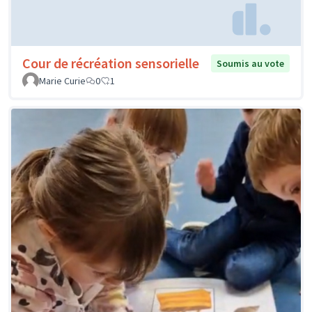
Cour de récréation sensorielle
Soumis au vote
Marie Curie
0
1