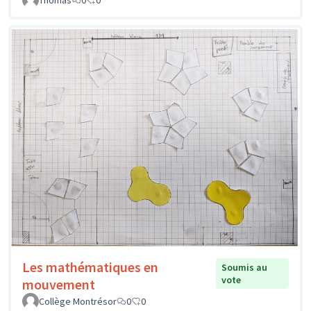
Thomas
0
0
Les mathématiques en
Soumis au
vote
mouvement
Collège Montrésor
0
0