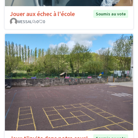
Jouer aux échec à l'école
Soumis au vote
WESSAL
0
0