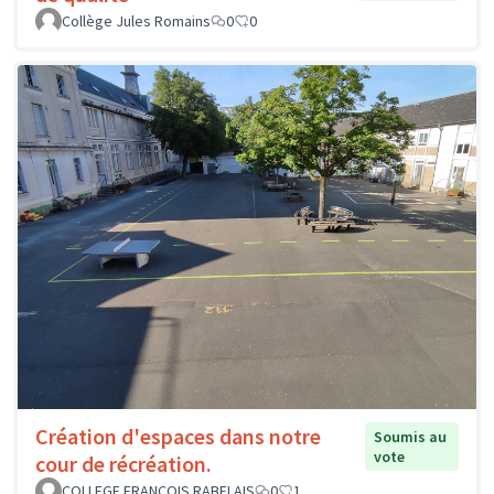
Collège Jules Romains
0
0
Création d'espaces dans notre
Soumis au
vote
cour de récréation.
COLLEGE FRANCOIS RABELAIS
0
1