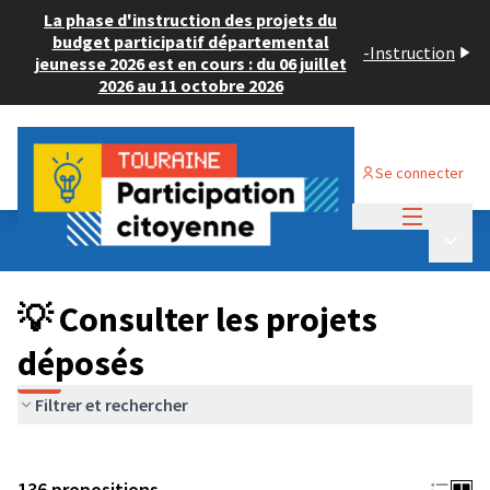
La phase d'instruction des projets du
budget participatif départemental
-
Instruction
jeunesse 2026 est en cours : du 06 juillet
2026 au 11 octobre 2026
Se connecter
Menu princi
Budget Participatif JEUNESSE 2024
/
Menu p
💡 Consulter les projets déposés
💡 Consulter les projets
déposés
Filtrer et rechercher
136 propositions