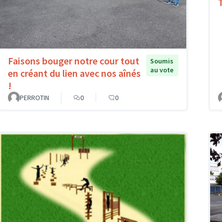
T
Faisons bouger notre cour tout
Soumis
au vote
en créant du lien avec nos aînés
!
PERROTIN
0
0