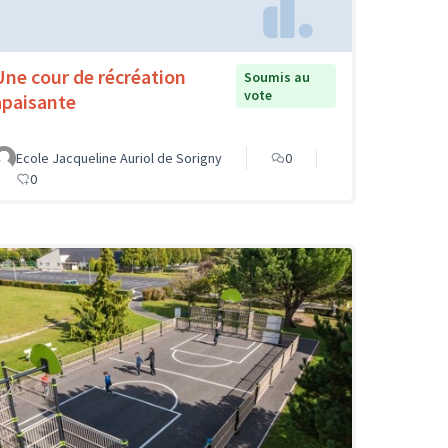
Une cour de récréation
Soumis au
vote
apaisante
Ecole Jacqueline Auriol de Sorigny
0
0