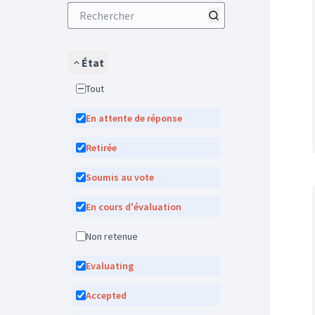
État
Tout
En attente de réponse
Retirée
Soumis au vote
En cours d'évaluation
Non retenue
Evaluating
Accepted