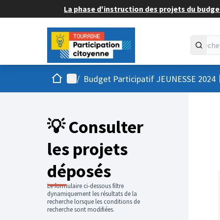
La phase d'instruction des projets du budget
Accueil
Menu principal
/
Budget Participatif JEUNESSE 2024
💡 Consulter
les projets
déposés
Le formulaire ci-dessous filtre
dynamiquement les résultats de la
recherche lorsque les conditions de
recherche sont modifiées.