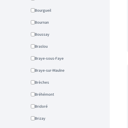
Bourgueil
Bournan
Boussay
Braslou
Braye-sous-Faye
Braye-sur-Maulne
Brèches
Bréhémont
Bridoré
Brizay