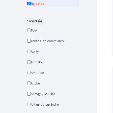
Rejected
Portée
Tout
Toutes les communes
Abilly
Ambillou
Amboise
Anché
Antogny-le-Tillac
Artannes-sur-Indre