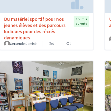
Du matériel sportif pour nos
Soumis
au vote
jeunes élèves et des parcours
ludiques pour des récrés
dynamiques
Gersende Dominé
0
2