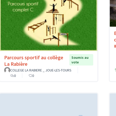
Parcours sportif au collège
Soumis au
vote
La Rabière
COLLEGE LA RABIERE _ JOUE-LES-TOURS
0
0