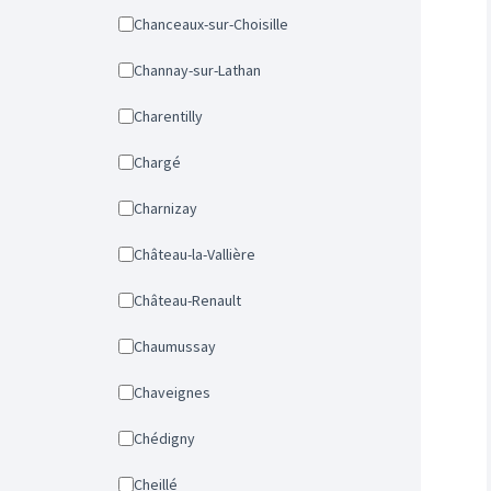
Chanceaux-sur-Choisille
Channay-sur-Lathan
Charentilly
Chargé
Charnizay
Château-la-Vallière
Château-Renault
Chaumussay
Chaveignes
Chédigny
Cheillé