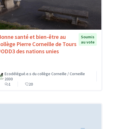
Bonne santé et bien-être au
Soumis
au vote
collège Pierre Corneille de Tours
#ODD3 des nations unies
Ecodélégué.e.s du collège Corneille / Corneille
2030
1
20