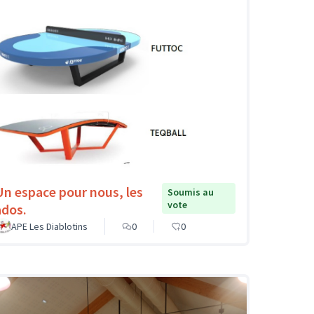
Un espace pour nous, les
Soumis au
vote
ados.
APE Les Diablotins
0
0