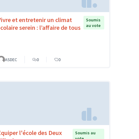
Vivre et entretenir un climat
Soumis
au vote
colaire serein : l’affaire de tous
ASDEC
0
0
Equiper l'école des Deux
Soumis au
vote