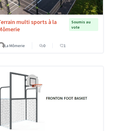
Terrain multi sports à la
Soumis au
vote
Mômerie
La Mômerie
0
1