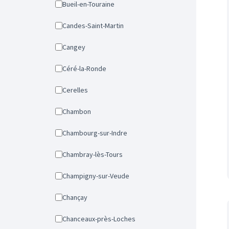
Bueil-en-Touraine
Candes-Saint-Martin
Cangey
Céré-la-Ronde
Cerelles
Chambon
Chambourg-sur-Indre
Chambray-lès-Tours
Champigny-sur-Veude
Chançay
Chanceaux-près-Loches