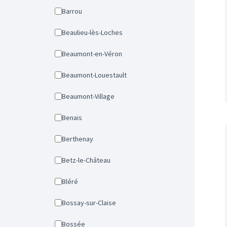
Barrou
Beaulieu-lès-Loches
Beaumont-en-Véron
Beaumont-Louestault
Beaumont-Village
Benais
Berthenay
Betz-le-Château
Bléré
Bossay-sur-Claise
Bossée