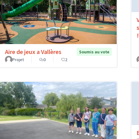
s
!
Aire de jeux a Vallères
Soumis au vote
Projet
0
2