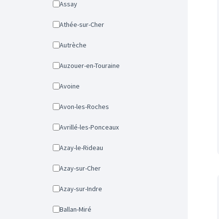
Assay
Athée-sur-Cher
Autrèche
Auzouer-en-Touraine
Avoine
Avon-les-Roches
Avrillé-les-Ponceaux
Azay-le-Rideau
Azay-sur-Cher
Azay-sur-Indre
Ballan-Miré