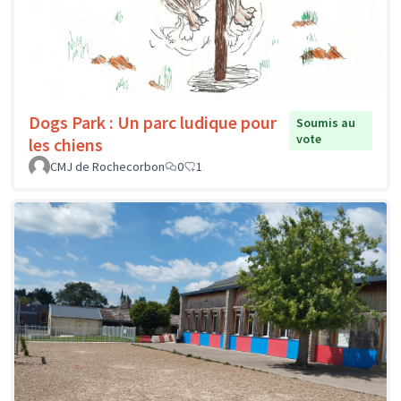
Dogs Park : Un parc ludique pour
Soumis au
vote
les chiens
CMJ de Rochecorbon
0
1