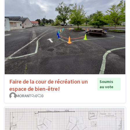
Faire de la cour de récréation un
Soumis
au vote
espace de bien-être!
MORANT
0
0