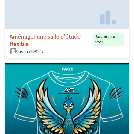
Aménager une salle d'étude
Soumis au
vote
flexible
Thomas
0
0