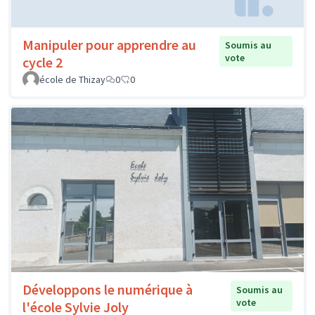
Manipuler pour apprendre au
Soumis au
vote
cycle 2
école de Thizay
0
0
Développons le numérique à
Soumis au
vote
l'école Sylvie Joly