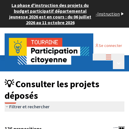
La phase d'instruction des projets du
budget participatif départemental
-
Instruction
jeunesse 2026 est en cours : du 06 juillet
2026 au 11 octobre 2026
Se connecter
Menu princi
Budget Participatif JEUNESSE 2024
/
Menu p
💡 Consulter les projets déposés
💡 Consulter les projets
déposés
Filtrer et rechercher
136 propositions