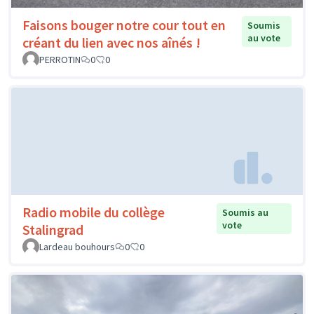
Faisons bouger notre cour tout en
Soumis
au vote
créant du lien avec nos aînés !
PERROTIN
0
0
Radio mobile du collège
Soumis au
vote
Stalingrad
Lardeau bouhours
0
0