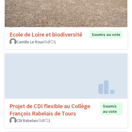
Ecole de Loire et biodiversité
Soumis au vote
Camille Le Roux
0
1
Projet de CDI flexible au Collège
Soumis
au vote
François Rabelais de Tours
CDI Rabelais
0
1