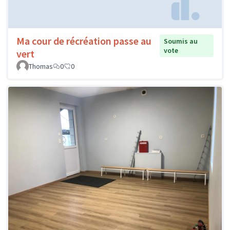
Ma cour de récréation passe au
Soumis au
vote
vert
Thomas
0
0