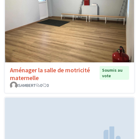
Aménager la salle de motricité
Soumis au
vote
maternelle
ISAMBERT
0
0