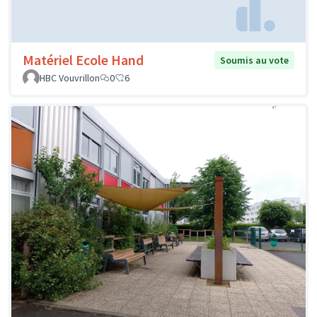
Matériel Ecole Hand
Soumis au vote
HBC Vouvrillon
0
6