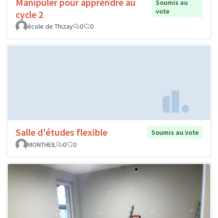
Manipuler pour apprendre au
Soumis au
vote
cycle 2
école de Thizay
0
0
Salle d'études flexible
Soumis au vote
MONTHEIL
0
0