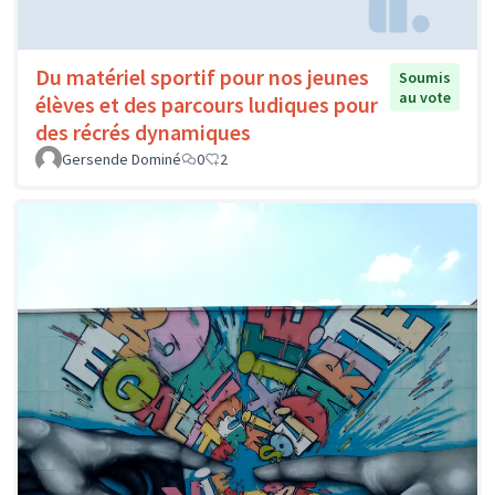
Du matériel sportif pour nos jeunes
Soumis
au vote
élèves et des parcours ludiques pour
des récrés dynamiques
Gersende Dominé
0
2