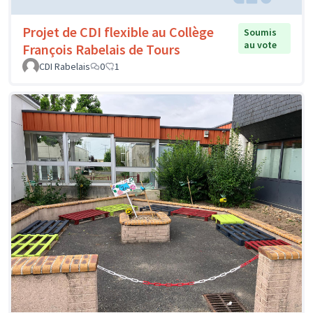
Projet de CDI flexible au Collège
Soumis
au vote
François Rabelais de Tours
CDI Rabelais
0
1