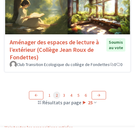
Aménager des espaces de lecture à
Soumis
au vote
l’extérieur (Collège Jean Roux de
Fondettes)
Club Transition Ecologique du collège de Fondettes
0
0
1
2
3
4
5
6
Résultats par page :
25
Voir toutes les propositions retirées