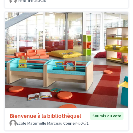
LHERITIER
0
0
Bienvenue à la bibliothèque!
Soumis au vote
Ecole Maternelle Marceau Courier
0
1