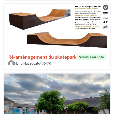
Ré-aménagement du skatepark
Soumis au vote
Marie Mazzocato
0
0