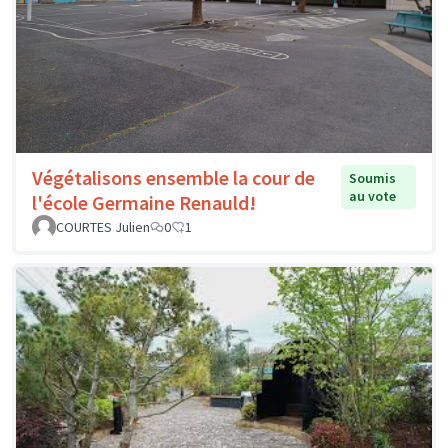
Végétalisons ensemble la cour de
Soumis
au vote
l'école Germaine Renauld!
COURTES Julien
0
1