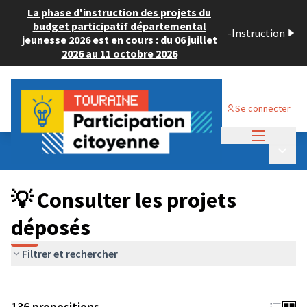
La phase d'instruction des projets du
budget participatif départemental
-
Instruction
jeunesse 2026 est en cours : du 06 juillet
2026 au 11 octobre 2026
Se connecter
Menu princi
Budget Participatif JEUNESSE 2024
/
Menu p
💡 Consulter les projets déposés
💡 Consulter les projets
déposés
Filtrer et rechercher
136 propositions