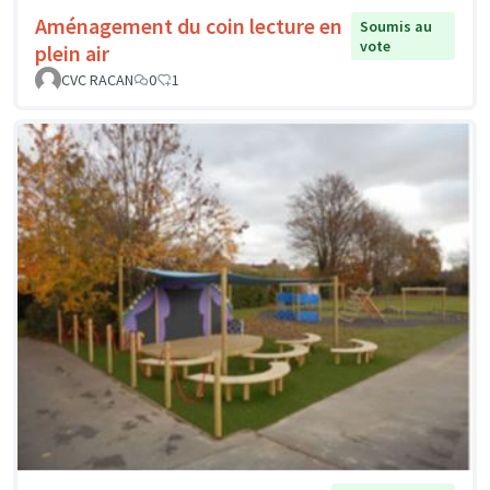
Aménagement du coin lecture en
Soumis au
vote
plein air
CVC RACAN
0
1