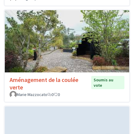
Aménagement de la coulée
Soumis au
vote
verte
Marie Mazzocato
0
0