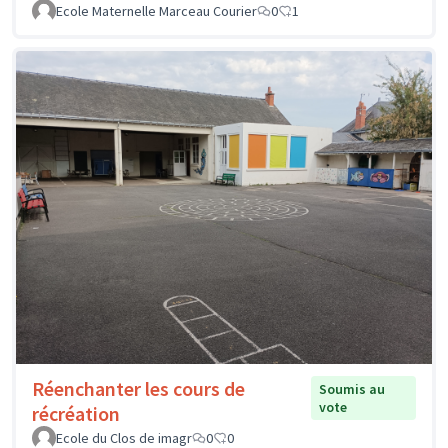
Ecole Maternelle Marceau Courier
0
1
Réenchanter les cours de
Soumis au
vote
récréation
Ecole du Clos de imagr
0
0