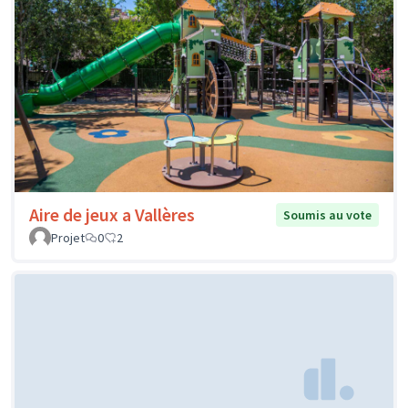
Aire de jeux a Vallères
Soumis au vote
Projet
0
2