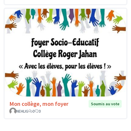
Mon collège, mon foyer
Soumis au vote
NEHLIG
0
0