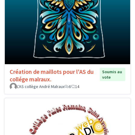
Création de maillots pour l'AS du
Soumis au
vote
collége malraux.
L'AS collège André Malraux
6
14