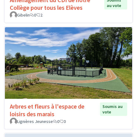
Soumis
au vote
Collège pour tous les Elèves
Gibelin
0
2
Arbres et fleurs à l'espace de
Soumis au
vote
loisirs des marais
Lignières Jeunesse
0
0