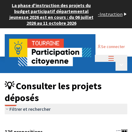
La phase d'instruction des projets du
budget participatif départemental
-
Instruction
jeunesse 2026 est en cours : du 06 juillet
2026 au 11 octobre 2026
Se connecter
Menu princi
Budget Participatif JEUNESSE 2024
/
Menu p
💡 Consulter les projets déposés
💡 Consulter les projets
déposés
Filtrer et rechercher
136 propositions