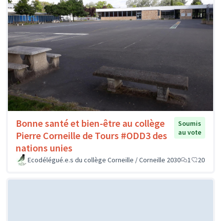
Bonne santé et bien-être au collège
Soumis
au vote
Pierre Corneille de Tours #ODD3 des
nations unies
Ecodélégué.e.s du collège Corneille / Corneille 2030
1
20