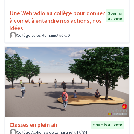
Une Webradio au collège pour donner
Soumis
au vote
à voir et à entendre nos actions, nos
idées
Collège Jules Romains
0
0
Classes en plein air
Soumis au vote
Collège Alphonse de Lamartine
1
34