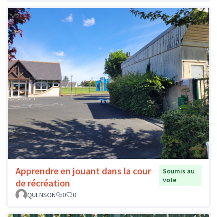
Apprendre en jouant dans la cour
Soumis au
vote
de récréation
QUENSON
0
0