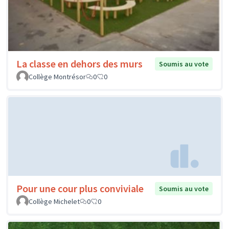
La classe en dehors des murs
Soumis au vote
Collège Montrésor
0
0
Pour une cour plus conviviale
Soumis au vote
Collège Michelet
0
0