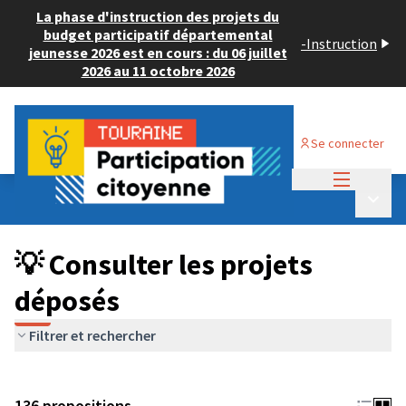
La phase d'instruction des projets du
budget participatif départemental
-
Instruction
jeunesse 2026 est en cours : du 06 juillet
2026 au 11 octobre 2026
Se connecter
Menu princi
Budget Participatif JEUNESSE 2024
/
Menu p
💡 Consulter les projets déposés
💡 Consulter les projets
déposés
Filtrer et rechercher
136 propositions