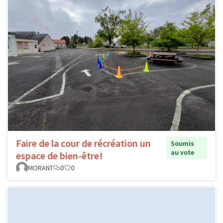
Faire de la cour de récréation un
Soumis
au vote
espace de bien-être!
MORANT
0
0