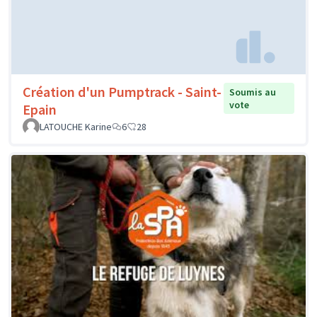
Création d'un Pumptrack - Saint-
Soumis au
vote
Epain
LATOUCHE Karine
6
28