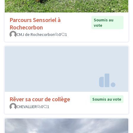
Parcours Sensoriel à
Soumis au
vote
Rochecorbon
CMJ de Rochecorbon
0
1
Rêver sa cour de collège
Soumis au vote
CHEVALLIER
0
1