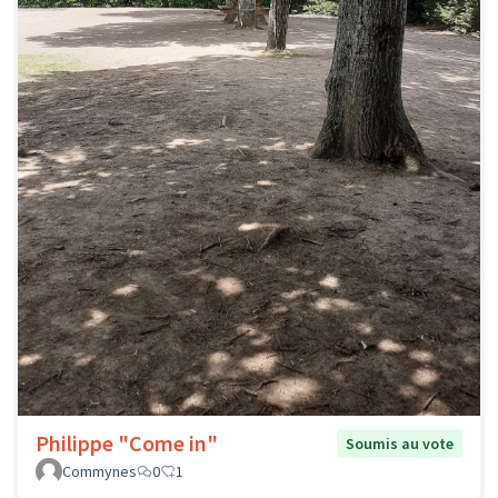
Philippe "Come in"
Soumis au vote
Commynes
0
1