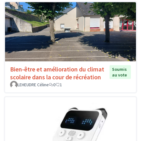
Bien-être et amélioration du climat
Soumis
au vote
scolaire dans la cour de récréation
LEHEUDRE Céline
0
1