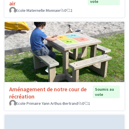
vote
air
Ecole Maternelle Monnaie
0
2
Aménagement de notre cour de
Soumis au
vote
récréation
Ecole Primaire Yann Arthus-Bertrand
0
1