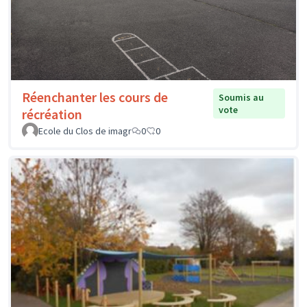
Réenchanter les cours de
Soumis au
vote
récréation
Ecole du Clos de imagr
0
0