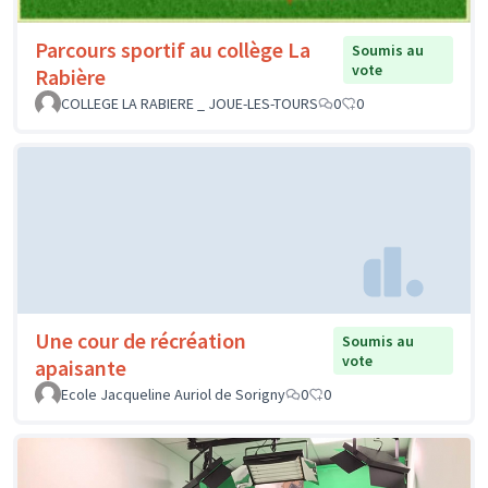
Parcours sportif au collège La
Soumis au
vote
Rabière
COLLEGE LA RABIERE _ JOUE-LES-TOURS
0
0
Une cour de récréation
Soumis au
vote
apaisante
Ecole Jacqueline Auriol de Sorigny
0
0