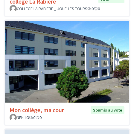
collège La Rabière
COLLEGE LA RABIERE _ JOUE-LES-TOURS
0
0
Mon collège, ma cour
Soumis au vote
NEHLIG
0
0