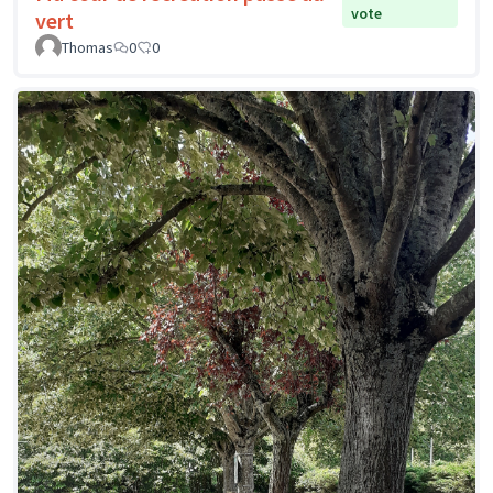
vote
vert
Thomas
0
0