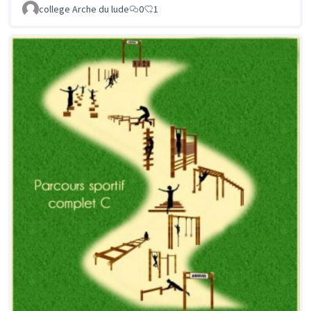
college Arche du lude
0
1