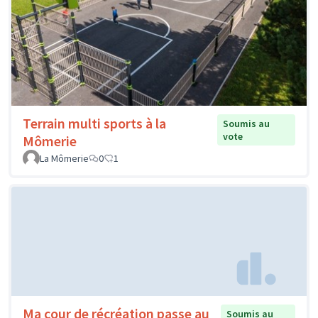
Terrain multi sports à la
Soumis au
vote
Mômerie
La Mômerie
0
1
Ma cour de récréation passe au
Soumis au