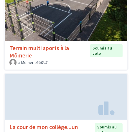
Terrain multi sports à la
Soumis au
vote
Mômerie
La Mômerie
0
1
La cour de mon collège...un
Soumis au