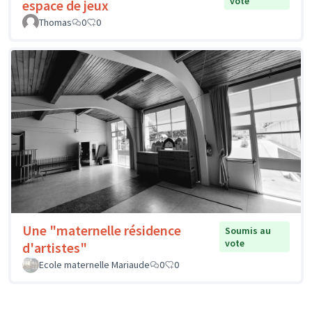
vote
espace de jeux
Thomas
0
0
Une "maternelle résidence
Soumis au
vote
d'artistes"
Ecole maternelle Mariaude
0
0