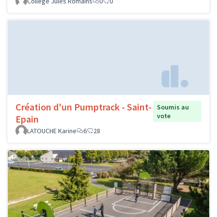
Collège Jules Romains
0
0
Création d'un Pumptrack - Saint-
Soumis au
vote
Epain
LATOUCHE Karine
6
28