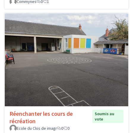
Commynes
0
1
Réenchanter les cours de
Soumis au
vote
récréation
Ecole du Clos de imagr
0
0