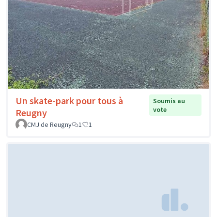
Un skate-park pour tous à
Soumis au
vote
Reugny
CMJ de Reugny
1
1