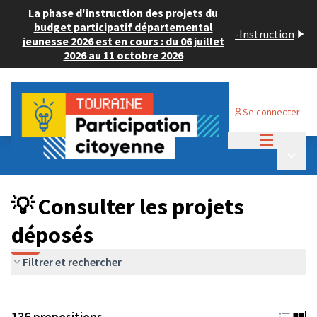
La phase d'instruction des projets du
budget participatif départemental
-
Instruction
jeunesse 2026 est en cours : du 06 juillet
2026 au 11 octobre 2026
Se connecter
Menu princi
Budget Participatif JEUNESSE 2024
/
Menu p
💡 Consulter les projets déposés
💡 Consulter les projets
déposés
Filtrer et rechercher
136 propositions