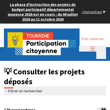
La phase d'instruction des projets du
budget participatif départemental
-
Instruction
jeunesse 2026 est en cours : du 06 juillet
2026 au 11 octobre 2026
Se connecter
Menu princi
Budget Participatif JEUNESSE 2024
/
Menu p
💡 Consulter les projets déposés
💡 Consulter les projets
déposés
Filtrer et rechercher
136 propositions