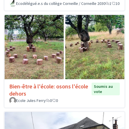
Ecodélégué.e.s du collège Corneille / Corneille 2030
1
10
Bien-être à l'école: osons l'école
Soumis au
vote
dehors
Ecole Jules Ferry
0
0