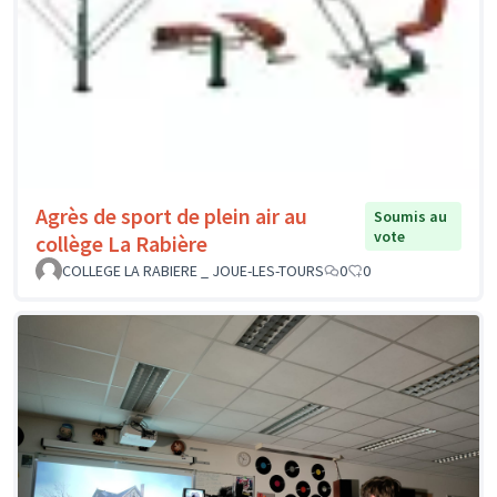
Agrès de sport de plein air au
Soumis au
vote
collège La Rabière
COLLEGE LA RABIERE _ JOUE-LES-TOURS
0
0