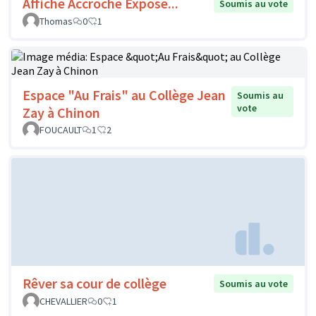
Affiche Accroche Expose...
Soumis au vote
Thomas
0
1
Espace "Au Frais" au Collège Jean
Soumis au
vote
Zay à Chinon
FOUCAULT
1
2
Rêver sa cour de collège
Soumis au vote
CHEVALLIER
0
1