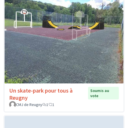
Un skate-park pour tous à
Soumis au
vote
Reugny
CMJ de Reugny
1
1