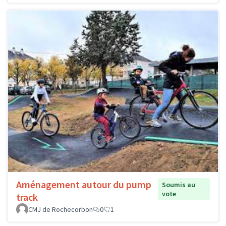
Aménagement autour du pump
Soumis au
vote
track
CMJ de Rochecorbon
0
1