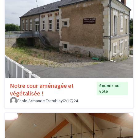
Notre cour aménagée et
Soumis au
vote
végétalisée !
Ecole Armande Tremblay
1
24