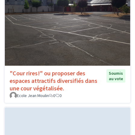
"Cour rires!" ou proposer des
Soumis
au vote
espaces attractifs diversifiés dans
une cour végétalisée.
Ecole Jean Moulin
0
0