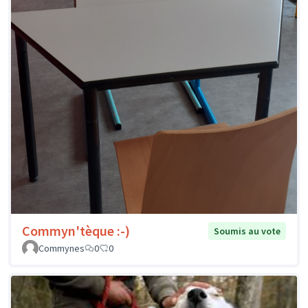
Commyn'tèque :-)
Soumis au vote
Commynes
0
0