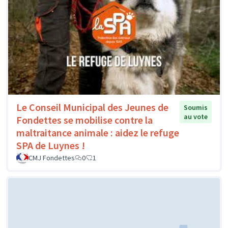
Le Conseil Municipal des Jeunes de
Soumis
au vote
Fondettes se mobilise contre la
maltraitance animale : aidez le refuge
SPA de Luynes !
CMJ Fondettes
0
1