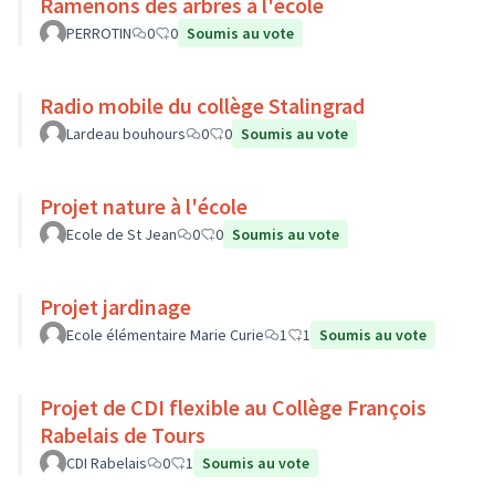
Ramenons des arbres à l'école
PERROTIN
0
0
Soumis au vote
Radio mobile du collège Stalingrad
Lardeau bouhours
0
0
Soumis au vote
Projet nature à l'école
Ecole de St Jean
0
0
Soumis au vote
Projet jardinage
Ecole élémentaire Marie Curie
1
1
Soumis au vote
Projet de CDI flexible au Collège François
Rabelais de Tours
CDI Rabelais
0
1
Soumis au vote