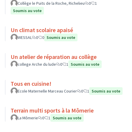
Collège le Puits de la Roche, Richelieu
0
1
Soumis au vote
Un climat scolaire apaisé
WESSAL
0
0
Soumis au vote
Un atelier de réparation au collège
college Arche du lude
0
1
Soumis au vote
Tous en cuisine!
Ecole Maternelle Marceau Courier
0
1
Soumis au vote
Terrain multi sports à la Mômerie
La Mômerie
0
1
Soumis au vote