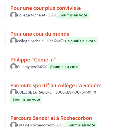
Pour une cour plus conviviale
Collège Michelet
0
0
Soumis au vote
Pour une cour du monde
college Arche du lude
0
0
Soumis au vote
Philippe "Come in"
Commynes
0
1
Soumis au vote
Parcours sportif au collège La Rabière
COLLEGE LA RABIERE _ JOUE-LES-TOURS
0
0
Soumis au vote
Parcours Sensoriel à Rochecorbon
CMJ de Rochecorbon
0
1
Soumis au vote