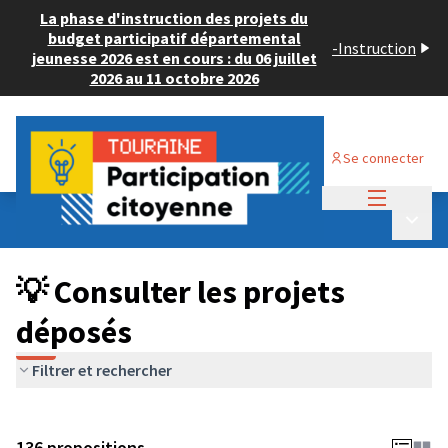
La phase d'instruction des projets du
budget participatif départemental
-
Instruction
jeunesse 2026 est en cours : du 06 juillet
2026 au 11 octobre 2026
Se connecter
Menu princi
Budget Participatif JEUNESSE 2024
/
Menu p
💡 Consulter les projets déposés
💡 Consulter les projets
déposés
Filtrer et rechercher
136 propositions