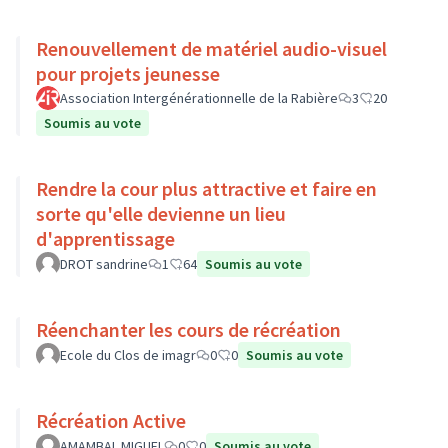
Renouvellement de matériel audio-visuel
pour projets jeunesse
Association Intergénérationnelle de la Rabière
3
20
Soumis au vote
Rendre la cour plus attractive et faire en
sorte qu'elle devienne un lieu
d'apprentissage
DROT sandrine
1
64
Soumis au vote
Réenchanter les cours de récréation
Ecole du Clos de imagr
0
0
Soumis au vote
Récréation Active
AMAMBAL MIGUEL
0
0
Soumis au vote