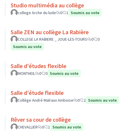
Studio multimédia au collège
college Arche du lude
0
1
Soumis au vote
Salle ZEN au collège La Rabière
COLLEGE LA RABIERE _ JOUE-LES-TOURS
0
0
Soumis au vote
Salle d'études flexible
MONTHEIL
0
0
Soumis au vote
Salle d'étude flexible
Collège André Malraux Amboise
0
2
Soumis au vote
Rêver sa cour de collège
CHEVALLIER
0
1
Soumis au vote