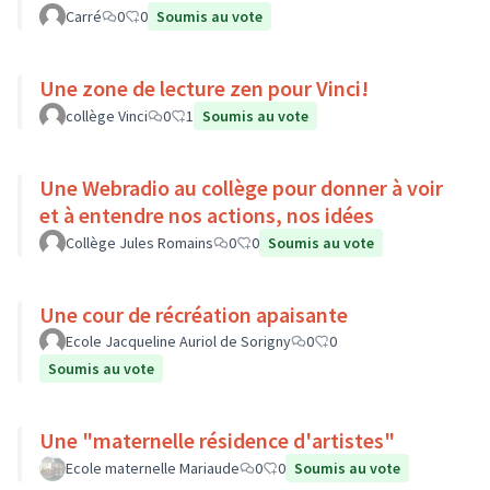
Carré
0
0
Soumis au vote
Une zone de lecture zen pour Vinci!
collège Vinci
0
1
Soumis au vote
Une Webradio au collège pour donner à voir
et à entendre nos actions, nos idées
Collège Jules Romains
0
0
Soumis au vote
Une cour de récréation apaisante
Ecole Jacqueline Auriol de Sorigny
0
0
Soumis au vote
Une "maternelle résidence d'artistes"
Ecole maternelle Mariaude
0
0
Soumis au vote