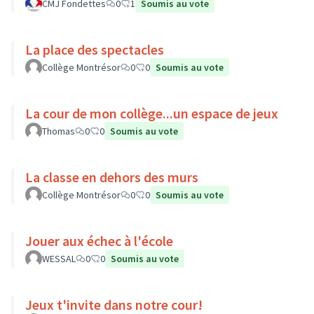
de Luynes !
CMJ Fondettes
0
1
Soumis au vote
La place des spectacles
Collège Montrésor
0
0
Soumis au vote
La cour de mon collège...un espace de jeux
Thomas
0
0
Soumis au vote
La classe en dehors des murs
Collège Montrésor
0
0
Soumis au vote
Jouer aux échec à l'école
WESSAL
0
0
Soumis au vote
Jeux t'invite dans notre cour!