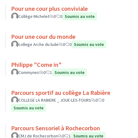
Pour une cour plus conviviale
Collège Michelet
0
0
Soumis au vote
Pour une cour du monde
college Arche du lude
0
0
Soumis au vote
Philippe "Come in"
Commynes
0
1
Soumis au vote
Parcours sportif au collège La Rabière
COLLEGE LA RABIERE _ JOUE-LES-TOURS
0
0
Soumis au vote
Parcours Sensoriel à Rochecorbon
CMJ de Rochecorbon
0
1
Soumis au vote