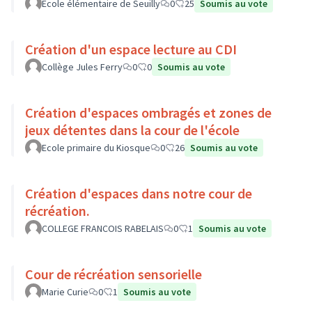
Ecole élémentaire de Seuilly
0
25
Soumis au vote
Création d'un espace lecture au CDI
Collège Jules Ferry
0
0
Soumis au vote
Création d'espaces ombragés et zones de
jeux détentes dans la cour de l'école
Ecole primaire du Kiosque
0
26
Soumis au vote
Création d'espaces dans notre cour de
récréation.
COLLEGE FRANCOIS RABELAIS
0
1
Soumis au vote
Cour de récréation sensorielle
Marie Curie
0
1
Soumis au vote