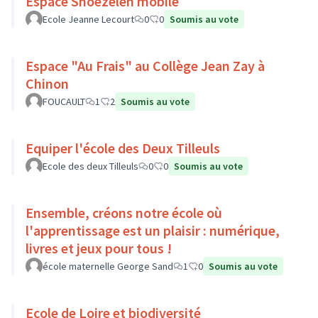
Espace Snoezelen mobile
Ecole Jeanne Lecourt
0
0
Soumis au vote
Espace "Au Frais" au Collège Jean Zay à
Chinon
FOUCAULT
1
2
Soumis au vote
Equiper l'école des Deux Tilleuls
Ecole des deux Tilleuls
0
0
Soumis au vote
Ensemble, créons notre école où
l'apprentissage est un plaisir : numérique,
livres et jeux pour tous !
école maternelle George Sand
1
0
Soumis au vote
Ecole de Loire et biodiversité