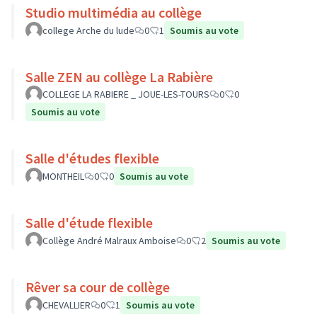
Studio multimédia au collège
college Arche du lude
0
1
Soumis au vote
Salle ZEN au collège La Rabière
COLLEGE LA RABIERE _ JOUE-LES-TOURS
0
0
Soumis au vote
Salle d'études flexible
MONTHEIL
0
0
Soumis au vote
Salle d'étude flexible
Collège André Malraux Amboise
0
2
Soumis au vote
Rêver sa cour de collège
CHEVALLIER
0
1
Soumis au vote