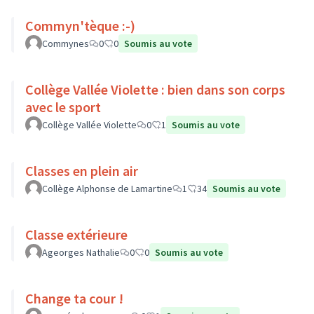
Commyn'tèque :-)
Commynes
0
0
Soumis au vote
Collège Vallée Violette : bien dans son corps
avec le sport
Collège Vallée Violette
0
1
Soumis au vote
Classes en plein air
Collège Alphonse de Lamartine
1
34
Soumis au vote
Classe extérieure
Ageorges Nathalie
0
0
Soumis au vote
Change ta cour !