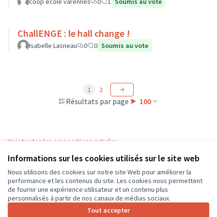
coop école varennes
0
1
Soumis au vote
ChallENGE : le hall change !
Isabelle Lasneau
0
0
Soumis au vote
1
2
Résultats par page :
100
Voir toutes les propositions retirées
Informations sur les cookies utilisés sur le site web
Nous utilisons des cookies sur notre site Web pour améliorer la
Conditions d'utilisation
performance et les contenus du site. Les cookies nous permettent
Paramètres des cookies
de fournir une expérience utilisateur et un contenu plus
CD37 sur X
CD37 sur Facebook
CD37 sur Instagram
CD37 sur YouTube
personnalisés à partir de nos canaux de médias sociaux.
(Lien externe)
(Lien externe)
(Lien externe)
(Lien externe)
Tout accepter