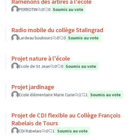
Ramenons des arbres à l'école
PERROTIN
0
0
Soumis au vote
Radio mobile du collège Stalingrad
Lardeau bouhours
0
0
Soumis au vote
Projet nature à l'école
Ecole de St Jean
0
0
Soumis au vote
Projet jardinage
Ecole élémentaire Marie Curie
1
1
Soumis au vote
Projet de CDI flexible au Collège François
Rabelais de Tours
CDI Rabelais
0
1
Soumis au vote