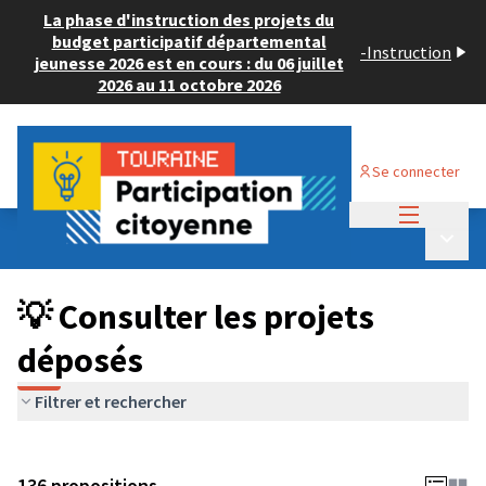
La phase d'instruction des projets du
budget participatif départemental
-
Instruction
jeunesse 2026 est en cours : du 06 juillet
2026 au 11 octobre 2026
Se connecter
Menu princi
Budget Participatif JEUNESSE 2024
/
Menu p
💡 Consulter les projets déposés
💡 Consulter les projets
déposés
Filtrer et rechercher
136 propositions