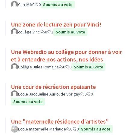
Carré
0
0
Soumis au vote
Une zone de lecture zen pour Vinci!
collège Vinci
0
1
Soumis au vote
Une Webradio au collège pour donner à voir
et à entendre nos actions, nos idées
Collège Jules Romains
0
0
Soumis au vote
Une cour de récréation apaisante
Ecole Jacqueline Auriol de Sorigny
0
0
Soumis au vote
Une "maternelle résidence d'artistes"
Ecole maternelle Mariaude
0
0
Soumis au vote