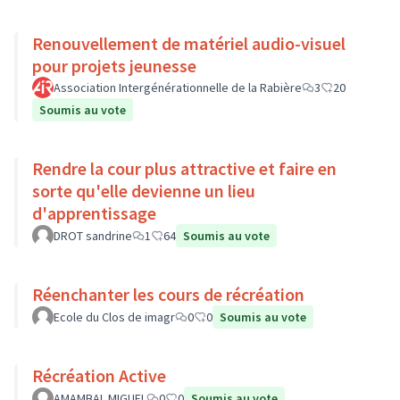
Renouvellement de matériel audio-visuel
pour projets jeunesse
Association Intergénérationnelle de la Rabière
3
20
Soumis au vote
Rendre la cour plus attractive et faire en
sorte qu'elle devienne un lieu
d'apprentissage
DROT sandrine
1
64
Soumis au vote
Réenchanter les cours de récréation
Ecole du Clos de imagr
0
0
Soumis au vote
Récréation Active
AMAMBAL MIGUEL
0
0
Soumis au vote