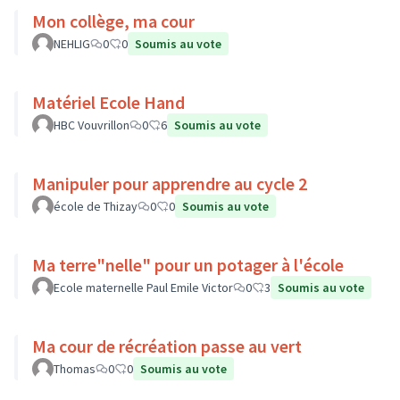
Mon collège, ma cour
NEHLIG
0
0
Soumis au vote
Matériel Ecole Hand
HBC Vouvrillon
0
6
Soumis au vote
Manipuler pour apprendre au cycle 2
école de Thizay
0
0
Soumis au vote
Ma terre"nelle" pour un potager à l'école
Ecole maternelle Paul Emile Victor
0
3
Soumis au vote
Ma cour de récréation passe au vert
Thomas
0
0
Soumis au vote