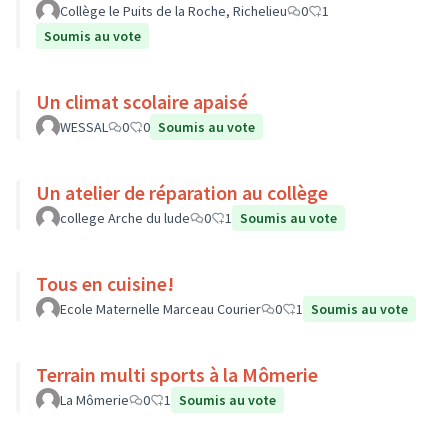
Collège le Puits de la Roche, Richelieu
0
1
Soumis au vote
Un climat scolaire apaisé
WESSAL
0
0
Soumis au vote
Un atelier de réparation au collège
college Arche du lude
0
1
Soumis au vote
Tous en cuisine!
Ecole Maternelle Marceau Courier
0
1
Soumis au vote
Terrain multi sports à la Mômerie
La Mômerie
0
1
Soumis au vote