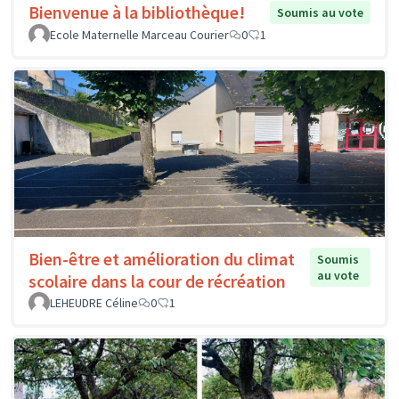
Bienvenue à la bibliothèque!
Soumis au vote
Ecole Maternelle Marceau Courier
0
1
Bien-être et amélioration du climat
Soumis
au vote
scolaire dans la cour de récréation
LEHEUDRE Céline
0
1