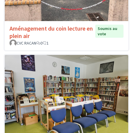
Aménagement du coin lecture en
Soumis au
vote
plein air
CVC RACAN
0
1