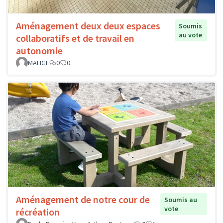
Aménagement deux deux espaces
Soumis
au vote
collaboratifs et de travail en
autonomie
MALIGE
0
0
Aménagement de notre cour de
Soumis au
vote
récréation