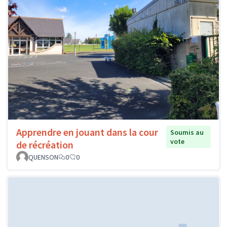
Apprendre en jouant dans la cour
Soumis au
vote
de récréation
QUENSON
0
0