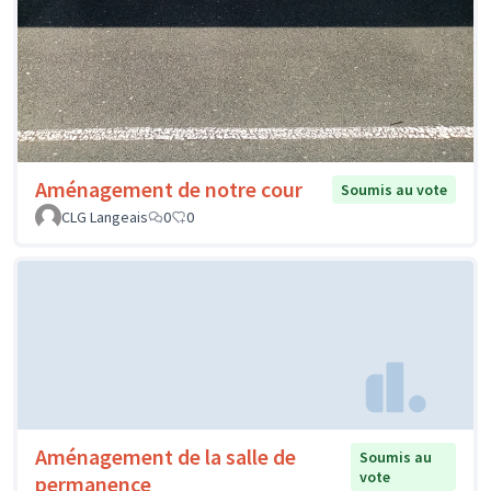
Aménagement de notre cour
Soumis au vote
CLG Langeais
0
0
Aménagement de la salle de
Soumis au
vote
permanence