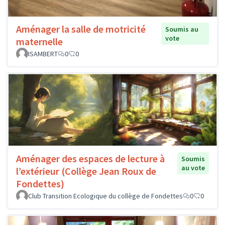
Aménager la salle de motricité
Soumis au
vote
maternelle
ISAMBERT
0
0
Aménager des espaces de lecture à
Soumis
au vote
l’extérieur (Collège Jean Roux de
Fondettes)
Club Transition Ecologique du collège de Fondettes
0
0