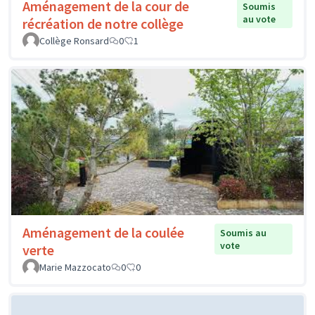
Aménagement de la cour de
Soumis
au vote
récréation de notre collège
Collège Ronsard
0
1
Aménagement de la coulée
Soumis au
vote
verte
Marie Mazzocato
0
0