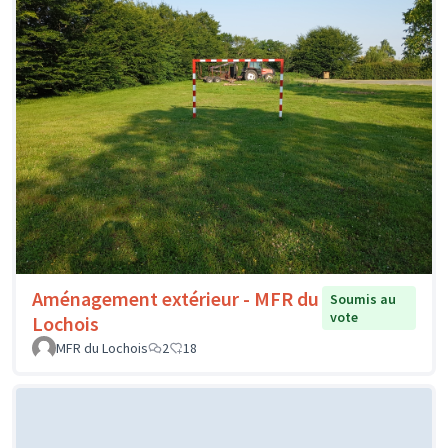
Aménagement extérieur - MFR du
Soumis au
vote
Lochois
MFR du Lochois
2
18