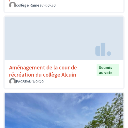
collège Rameau
0
0
Aménagement de la cour de
Soumis
au vote
récréation du collège Alcuin
PACREAU
0
0