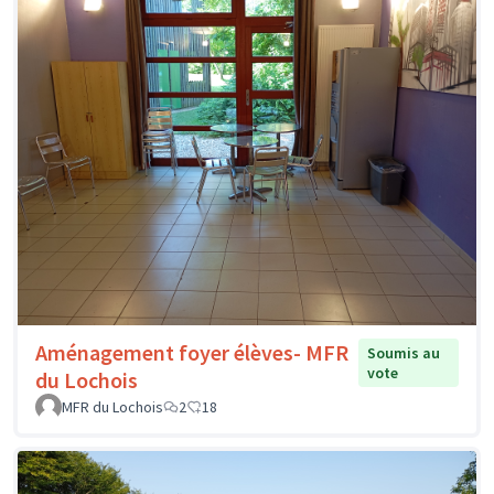
Aménagement foyer élèves- MFR
Soumis au
vote
du Lochois
MFR du Lochois
2
18