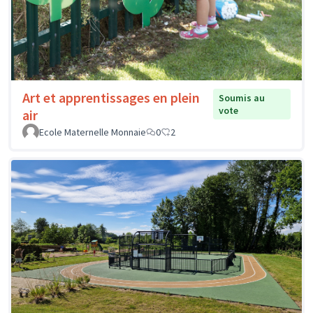
Art et apprentissages en plein
Soumis au
vote
air
Ecole Maternelle Monnaie
0
2