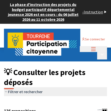
La phase d'instruction des projets du
budget participatif départemental
-
Instruction
jeunesse 2026 est en cours : du 06 juillet
2026 au 11 octobre 2026
Se connecter
Menu princi
Budget Participatif JEUNESSE 2024
/
Menu p
💡 Consulter les projets déposés
💡 Consulter les projets
déposés
Filtrer et rechercher
136 propositions