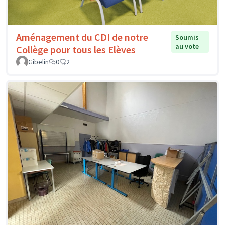
Aménagement du CDI de notre
Soumis
au vote
Collège pour tous les Elèves
Gibelin
0
2