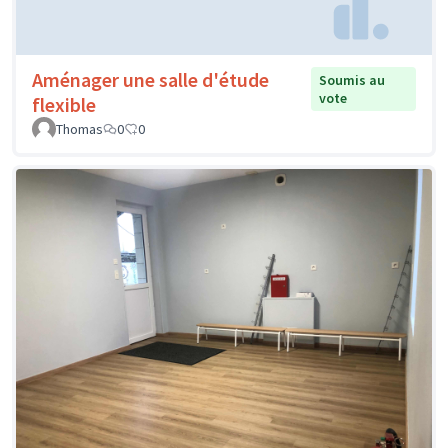
Aménager une salle d'étude
Soumis au
vote
flexible
Thomas
0
0