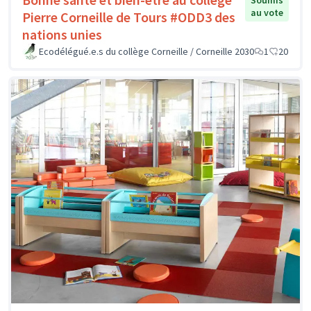
Soumis
au vote
Pierre Corneille de Tours #ODD3 des
nations unies
Ecodélégué.e.s du collège Corneille / Corneille 2030
1
20