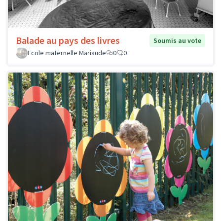
Balade au pays des livres
Soumis au vote
Ecole maternelle Mariaude
0
0