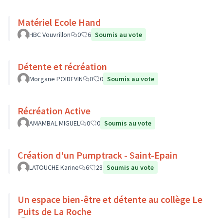
Matériel Ecole Hand
HBC Vouvrillon
0
6
Soumis au vote
Détente et récréation
Morgane POIDEVIN
0
0
Soumis au vote
Récréation Active
AMAMBAL MIGUEL
0
0
Soumis au vote
Création d'un Pumptrack - Saint-Epain
LATOUCHE Karine
6
28
Soumis au vote
Un espace bien-être et détente au collège Le
Puits de La Roche