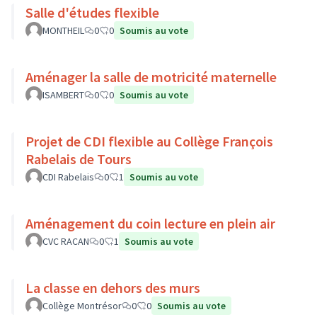
Salle d'études flexible
MONTHEIL
0
0
Soumis au vote
Aménager la salle de motricité maternelle
ISAMBERT
0
0
Soumis au vote
Projet de CDI flexible au Collège François
Rabelais de Tours
CDI Rabelais
0
1
Soumis au vote
Aménagement du coin lecture en plein air
CVC RACAN
0
1
Soumis au vote
La classe en dehors des murs
Collège Montrésor
0
0
Soumis au vote