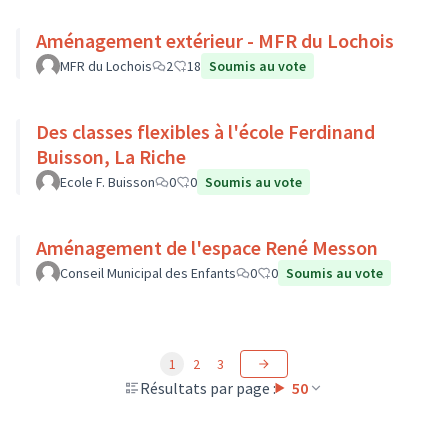
Aménagement extérieur - MFR du Lochois
MFR du Lochois
2
18
Soumis au vote
Des classes flexibles à l'école Ferdinand
Buisson, La Riche
Ecole F. Buisson
0
0
Soumis au vote
Aménagement de l'espace René Messon
Conseil Municipal des Enfants
0
0
Soumis au vote
1
2
3
Résultats par page :
50