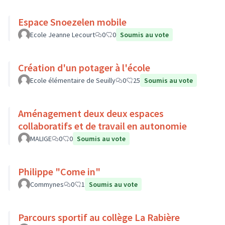
Espace Snoezelen mobile
Ecole Jeanne Lecourt
0
0
Soumis au vote
Création d'un potager à l'école
Ecole élémentaire de Seuilly
0
25
Soumis au vote
Aménagement deux deux espaces
collaboratifs et de travail en autonomie
MALIGE
0
0
Soumis au vote
Philippe "Come in"
Commynes
0
1
Soumis au vote
Parcours sportif au collège La Rabière