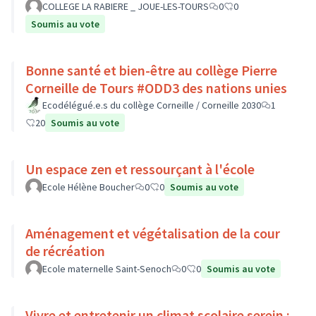
COLLEGE LA RABIERE _ JOUE-LES-TOURS
0
0
Soumis au vote
Bonne santé et bien-être au collège Pierre
Corneille de Tours #ODD3 des nations unies
Ecodélégué.e.s du collège Corneille / Corneille 2030
1
20
Soumis au vote
Un espace zen et ressourçant à l'école
Ecole Hélène Boucher
0
0
Soumis au vote
Aménagement et végétalisation de la cour
de récréation
Ecole maternelle Saint-Senoch
0
0
Soumis au vote
Vivre et entretenir un climat scolaire serein :