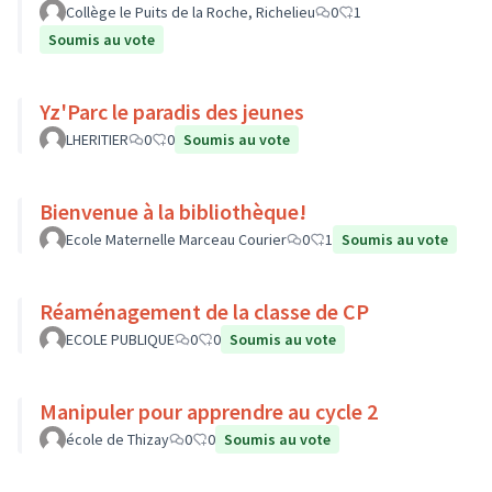
Collège le Puits de la Roche, Richelieu
0
1
Soumis au vote
Yz'Parc le paradis des jeunes
LHERITIER
0
0
Soumis au vote
Bienvenue à la bibliothèque!
Ecole Maternelle Marceau Courier
0
1
Soumis au vote
Réaménagement de la classe de CP
ECOLE PUBLIQUE
0
0
Soumis au vote
Manipuler pour apprendre au cycle 2
école de Thizay
0
0
Soumis au vote