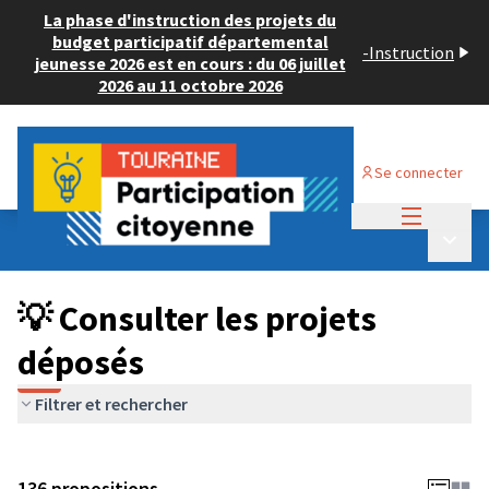
La phase d'instruction des projets du
budget participatif départemental
-
Instruction
jeunesse 2026 est en cours : du 06 juillet
2026 au 11 octobre 2026
Se connecter
Menu princi
Budget Participatif JEUNESSE 2024
/
Menu p
💡 Consulter les projets déposés
💡 Consulter les projets
déposés
Filtrer et rechercher
136 propositions