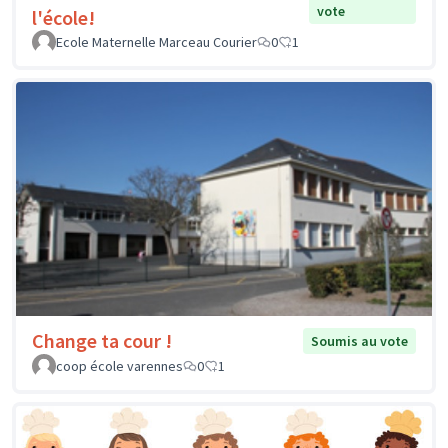
vote
l'école!
Ecole Maternelle Marceau Courier
0
1
Change ta cour !
Soumis au vote
coop école varennes
0
1