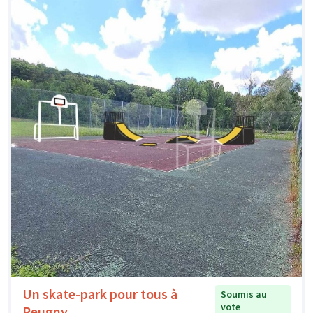
Un skate-park pour tous à
Soumis au
vote
Reugny