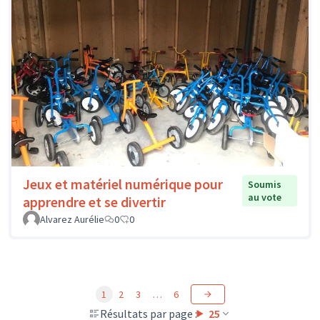
Jeux et matériel numérique pour
Soumis
au vote
apprendre et se divertir
Alvarez Aurélie
0
0
1
2
3
…
6
Résultats par page :
25