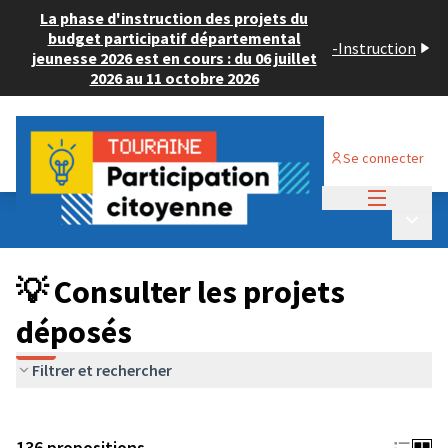
La phase d'instruction des projets du
budget participatif départemental
-
Instruction
jeunesse 2026 est en cours : du 06 juillet
2026 au 11 octobre 2026
Se connecter
Menu princi
Budget Participatif JEUNESSE 2024
/
Menu p
💡 Consulter les projets déposés
💡 Consulter les projets
déposés
Filtrer et rechercher
136 propositions