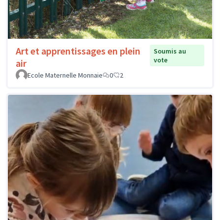
Art et apprentissages en plein
Soumis au
vote
air
Ecole Maternelle Monnaie
0
2