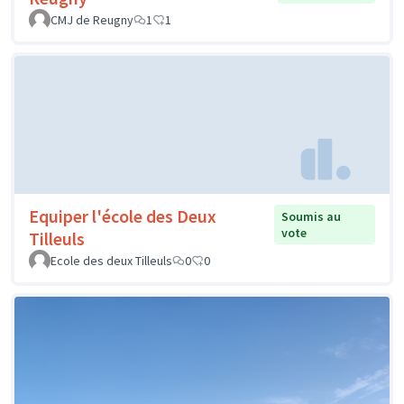
CMJ de Reugny
1
1
Equiper l'école des Deux
Soumis au
vote
Tilleuls
Ecole des deux Tilleuls
0
0