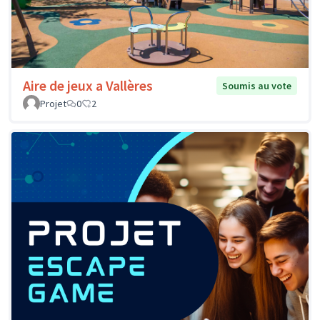
Aire de jeux a Vallères
Soumis au vote
Projet
0
2