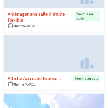
Aménager une salle d'étude
Soumis au
vote
flexible
Thomas
0
0
Affiche Accroche Expose...
Soumis au vote
Thomas
0
1