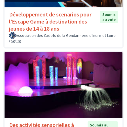
Développement de scenarios pour
Soumis
au vote
l’Escape Game à destination des
jeunes de 14 à 18 ans
Association des Cadets de la Gendarmerie d'Indre-et-Loire
0
0
Des activités sensorielles à
Soumis au