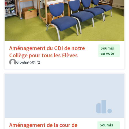
Aménagement du CDI de notre
Soumis
au vote
Collège pour tous les Elèves
Gibelin
0
2
Aménagement de la cour de
Soumis