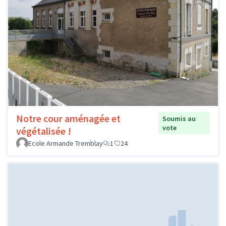
Notre cour aménagée et
Soumis au
vote
végétalisée !
Ecole Armande Tremblay
1
24