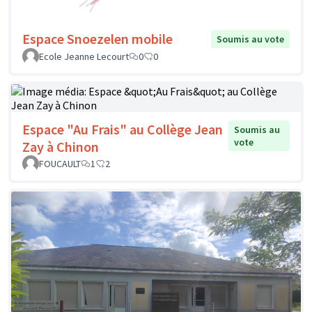
Espace Snoezelen mobile
Soumis au vote
Ecole Jeanne Lecourt
0
0
Espace "Au Frais" au Collège Jean
Soumis au
vote
Zay à Chinon
FOUCAULT
1
2