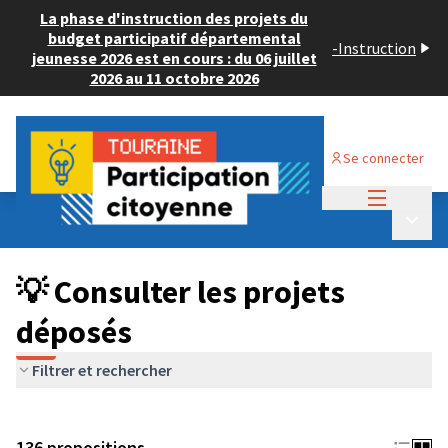
La phase d'instruction des projets du
budget participatif départemental
-
Instruction
jeunesse 2026 est en cours : du 06 juillet
2026 au 11 octobre 2026
Se connecter
Menu princi
Budget Participatif JEUNESSE 2024
/
Menu p
💡 Consulter les projets déposés
💡 Consulter les projets
déposés
Filtrer et rechercher
136 propositions