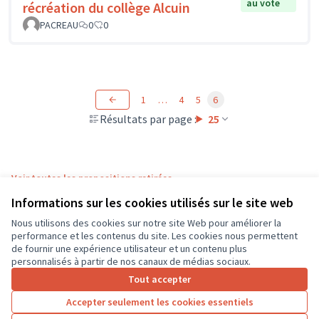
au vote
récréation du collège Alcuin
PACREAU
0
0
1
…
4
5
6
Résultats par page :
25
Voir toutes les propositions retirées
Informations sur les cookies utilisés sur le site web
Nous utilisons des cookies sur notre site Web pour améliorer la
Conditions d'utilisation
performance et les contenus du site. Les cookies nous permettent
Paramètres des cookies
de fournir une expérience utilisateur et un contenu plus
CD37 sur X
CD37 sur Facebook
CD37 sur Instagram
CD37 sur YouTube
personnalisés à partir de nos canaux de médias sociaux.
(Lien externe)
(Lien externe)
(Lien externe)
(Lien externe)
Tout accepter
Accepter seulement les cookies essentiels
Licence Cre
(Lien extern