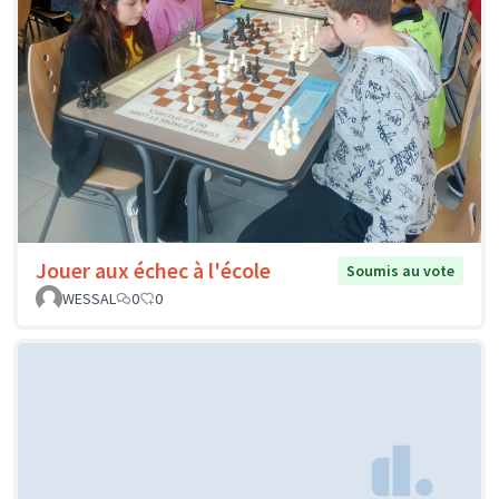
Jouer aux échec à l'école
Soumis au vote
WESSAL
0
0