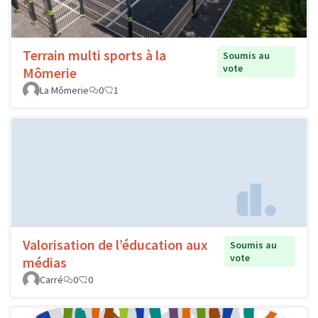
Terrain multi sports à la
Soumis au
vote
Mômerie
La Mômerie
0
1
Valorisation de l’éducation aux
Soumis au
vote
médias
Carré
0
0