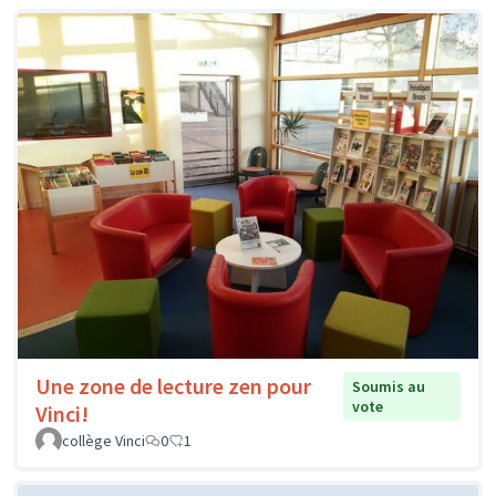
Une zone de lecture zen pour
Soumis au
vote
Vinci!
collège Vinci
0
1