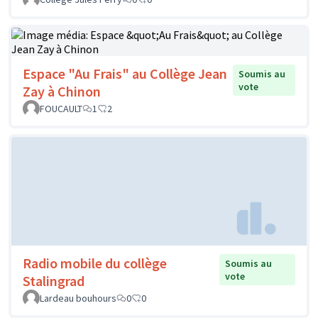
Espace "Au Frais" au Collège Jean
Soumis au
vote
Zay à Chinon
FOUCAULT
1
2
Radio mobile du collège
Soumis au
vote
Stalingrad
Lardeau bouhours
0
0