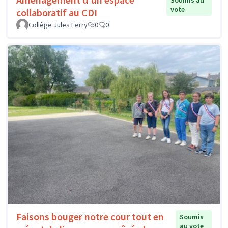
Soumis au
vote
collaboratif au CDI
Collège Jules Ferry
0
0
Faisons bouger notre cour tout en
Soumis
au vote