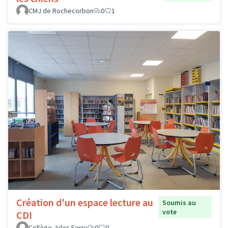
CMJ de Rochecorbon
0
1
Création d'un espace lecture au
Soumis au
vote
CDI
Collège Jules Ferry
0
0