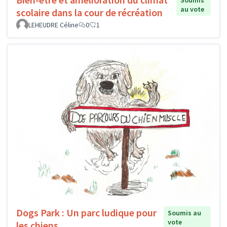
Soumis
au vote
scolaire dans la cour de récréation
LEHEUDRE Céline
0
1
Dogs Park : Un parc ludique pour
Soumis au
vote
les chiens