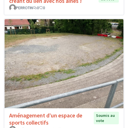
créant du lien avec nos aînés !
PERROTIN
0
0
Aménagement d’un espace de
Soumis au
vote
sports collectifs