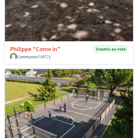
Philippe "Come in"
Soumis au vote
Commynes
0
1