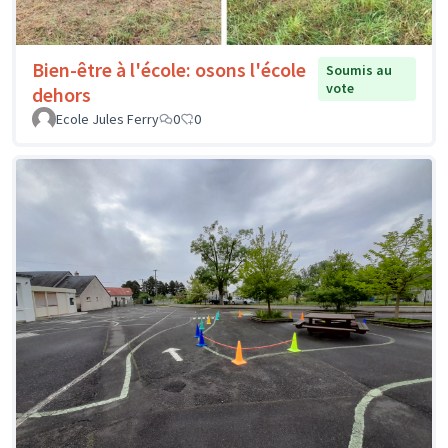
Bien-être à l'école: osons l'école
Soumis au
vote
dehors
Ecole Jules Ferry
0
0