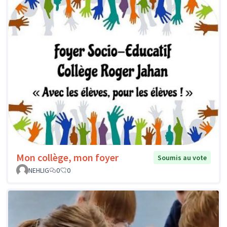
Mon collège, mon foyer
Soumis au vote
NEHLIG
0
0