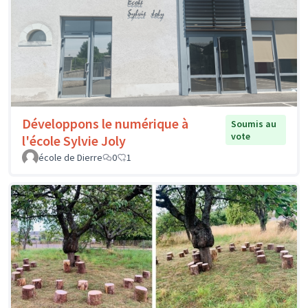
Développons le numérique à
Soumis au
vote
l'école Sylvie Joly
école de Dierre
0
1