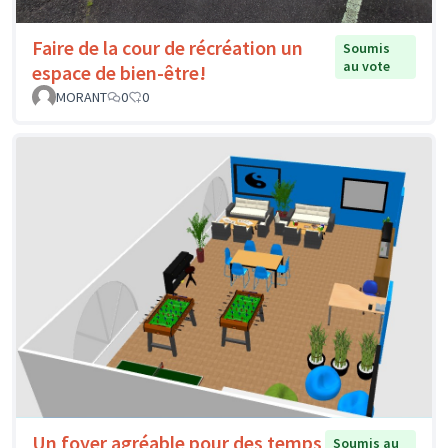
Faire de la cour de récréation un
Soumis
au vote
espace de bien-être!
MORANT
0
0
Un foyer agréable pour des temps
Soumis au