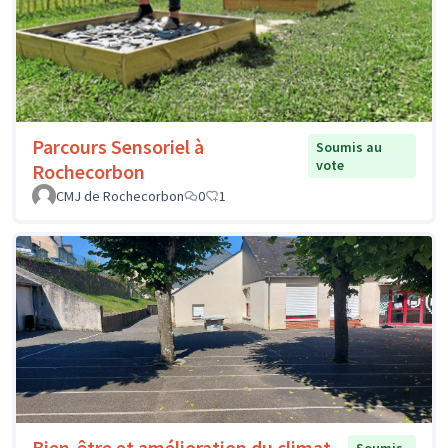
Parcours Sensoriel à
Soumis au
vote
Rochecorbon
CMJ de Rochecorbon
0
1
Bien-être et amélioration du climat