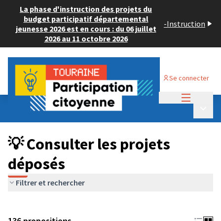
La phase d'instruction des projets du
budget participatif départemental
-
Instruction
jeunesse 2026 est en cours : du 06 juillet
2026 au 11 octobre 2026
Se connecter
Menu princi
Budget Participatif JEUNESSE 2024
/
Menu p
💡 Consulter les projets déposés
💡 Consulter les projets
déposés
Filtrer et rechercher
136 propositions