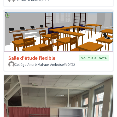
Salle d'étude flexible
Soumis au vote
Collège André Malraux Amboise
0
2