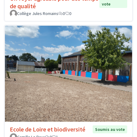
vote
de qualité
Collège Jules Romains
0
0
Ecole de Loire et biodiversité
Soumis au vote
Camille Le Roux
0
1