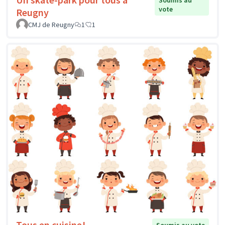
vote
Reugny
CMJ de Reugny
1
1
Tous en cuisine!