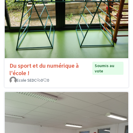
Du sport et du numérique à
Soumis au
vote
l'école !
Ecole SEDC
0
0