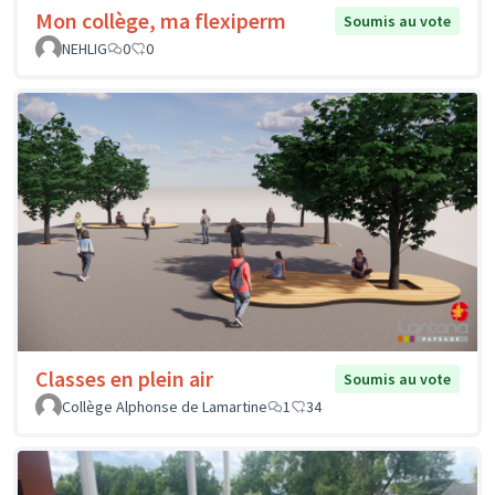
Mon collège, ma flexiperm
Soumis au vote
NEHLIG
0
0
Classes en plein air
Soumis au vote
Collège Alphonse de Lamartine
1
34