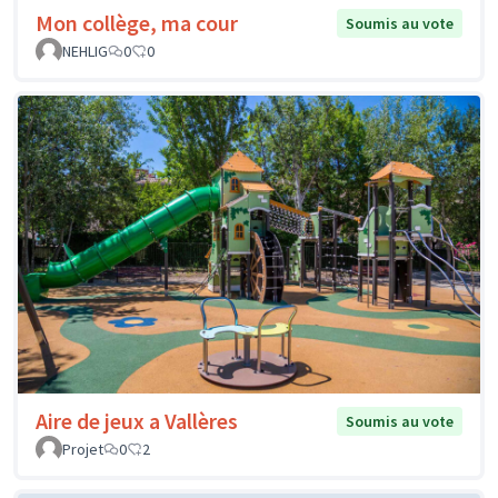
Mon collège, ma cour
Soumis au vote
NEHLIG
0
0
Aire de jeux a Vallères
Soumis au vote
Projet
0
2