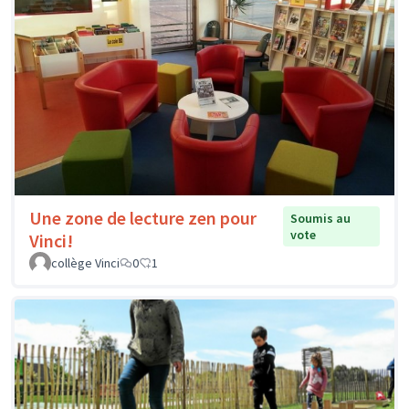
Une zone de lecture zen pour
Soumis au
vote
Vinci!
collège Vinci
0
1