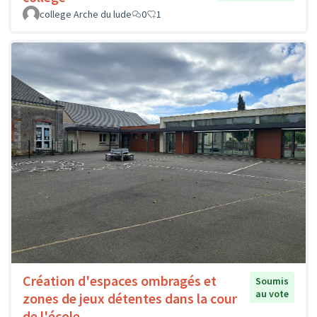
college Arche du lude
0
1
Création d'espaces ombragés et
Soumis
au vote
zones de jeux détentes dans la cour
de l'école