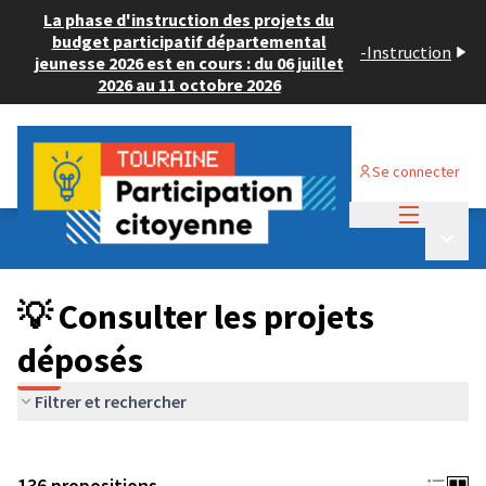
La phase d'instruction des projets du
budget participatif départemental
-
Instruction
jeunesse 2026 est en cours : du 06 juillet
2026 au 11 octobre 2026
Se connecter
Menu princi
Budget Participatif JEUNESSE 2024
/
Menu p
💡 Consulter les projets déposés
💡 Consulter les projets
déposés
Filtrer et rechercher
136 propositions