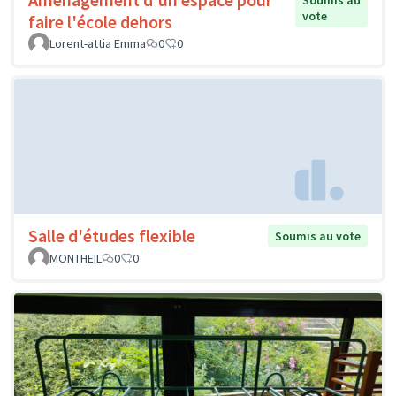
Soumis au
vote
faire l'école dehors
Lorent-attia Emma
0
0
Salle d'études flexible
Soumis au vote
MONTHEIL
0
0