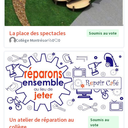
La place des spectacles
Soumis au vote
Collège Montrésor
0
0
Un atelier de réparation au
Soumis au
vote
collège