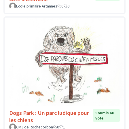
Ecole primaire Artannes
0
0
Dogs Park : Un parc ludique pour
Soumis au
vote
les chiens
CMJ de Rochecorbon
0
1