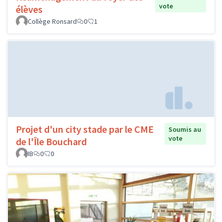
vote
élèves
Collège Ronsard
0
1
Projet d'un city stade par le CME
Soumis au
vote
de l'Île Bouchard
IB
0
0