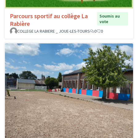
Parcours sportif au collège La
Soumis au
vote
Rabière
COLLEGE LA RABIERE _ JOUE-LES-TOURS
0
0