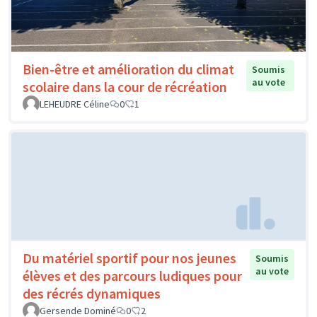
Bien-être et amélioration du climat
Soumis
au vote
scolaire dans la cour de récréation
LEHEUDRE Céline
0
1
Du matériel sportif pour nos jeunes
Soumis
au vote
élèves et des parcours ludiques pour
des récrés dynamiques
Gersende Dominé
0
2