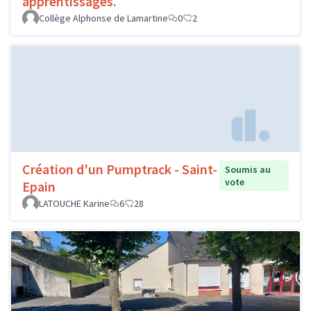
apprentissages.
Collège Alphonse de Lamartine
0
2
Création d'un Pumptrack - Saint-
Soumis au
vote
Epain
LATOUCHE Karine
6
28