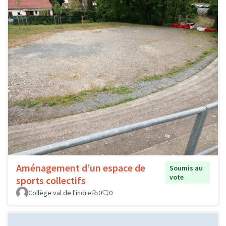
Aménagement d’un espace de
Soumis au
vote
sports collectifs
Collège val de l'indre
0
0