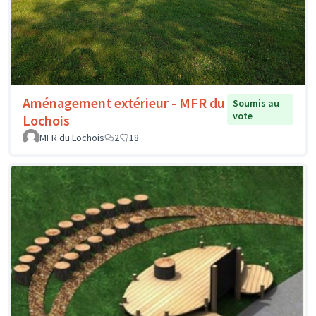
Aménagement extérieur - MFR du
Soumis au
vote
Lochois
MFR du Lochois
2
18