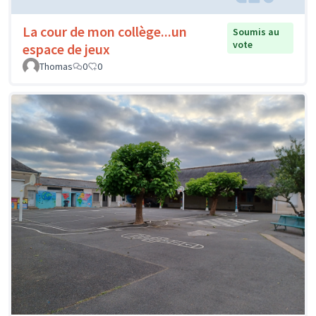
La cour de mon collège...un
Soumis au
vote
espace de jeux
Thomas
0
0