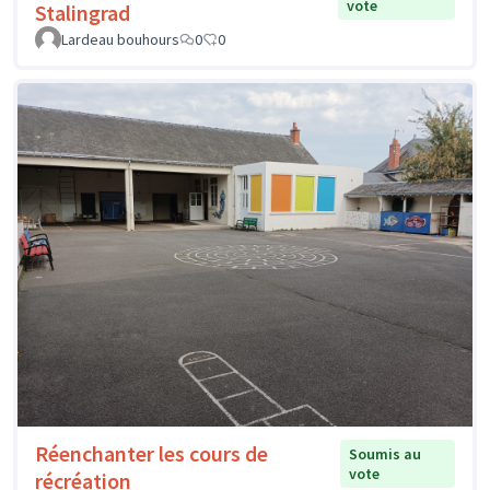
vote
Stalingrad
Lardeau bouhours
0
0
Réenchanter les cours de
Soumis au
vote
récréation