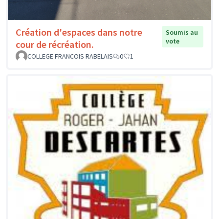
Création d'espaces dans notre
Soumis au
vote
cour de récréation.
COLLEGE FRANCOIS RABELAIS
0
1