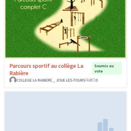
Parcours sportif au collège La
Soumis au
vote
Rabière
COLLEGE LA RABIERE _ JOUE-LES-TOURS
0
0