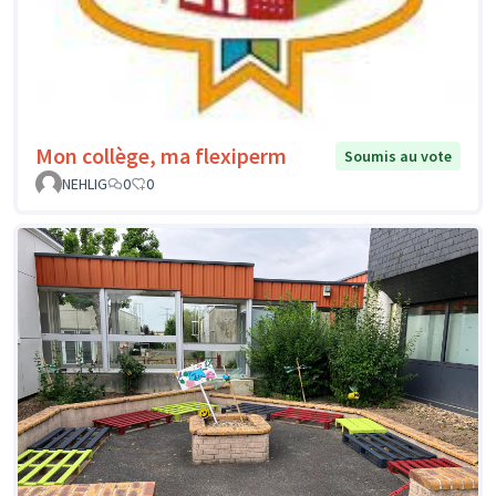
Mon collège, ma flexiperm
Soumis au vote
NEHLIG
0
0