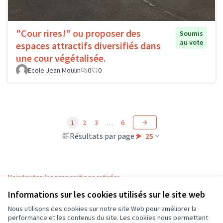
"Cour rires!" ou proposer des
Soumis
au vote
espaces attractifs diversifiés dans
une cour végétalisée.
Ecole Jean Moulin
0
0
1
2
3
…
6
Résultats par page :
25
Voir toutes les propositions retirées
Informations sur les cookies utilisés sur le site web
Nous utilisons des cookies sur notre site Web pour améliorer la
Conditions d'utilisation
performance et les contenus du site. Les cookies nous permettent
Paramètres des cookies