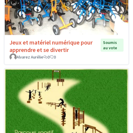
Jeux et matériel numérique pour
Soumis
au vote
apprendre et se divertir
Alvarez Aurélie
0
0