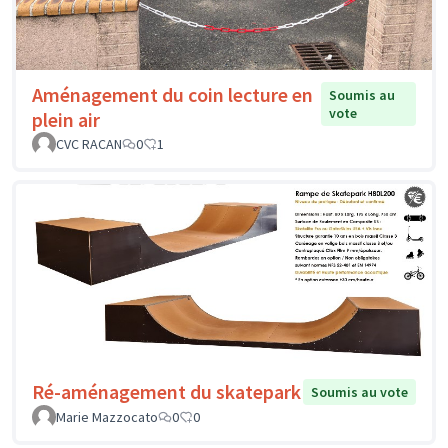
Aménagement du coin lecture en
Soumis au
vote
plein air
CVC RACAN
0
1
Ré-aménagement du skatepark
Soumis au vote
Marie Mazzocato
0
0