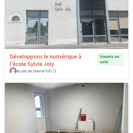
Développons le numérique à
Soumis au
vote
l'école Sylvie Joly
école de Dierre
0
1