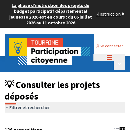
La phase d'instruction des projets du
budget participatif départemental
-
Instruction
jeunesse 2026 est en cours : du 06 juillet
2026 au 11 octobre 2026
Se connecter
Menu princi
Budget Participatif JEUNESSE 2024
/
Menu p
💡 Consulter les projets déposés
💡 Consulter les projets
déposés
Filtrer et rechercher
136 propositions