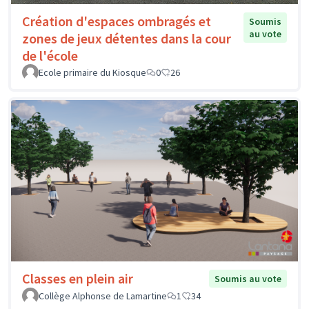
Création d'espaces ombragés et
Soumis
au vote
zones de jeux détentes dans la cour
de l'école
Ecole primaire du Kiosque
0
26
Classes en plein air
Soumis au vote
Collège Alphonse de Lamartine
1
34