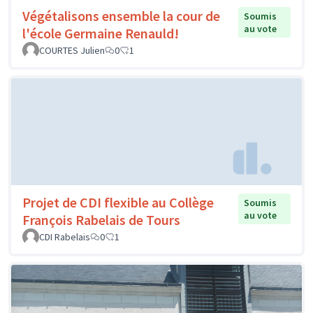
Végétalisons ensemble la cour de
Soumis
au vote
l'école Germaine Renauld!
COURTES Julien
0
1
Projet de CDI flexible au Collège
Soumis
au vote
François Rabelais de Tours
CDI Rabelais
0
1