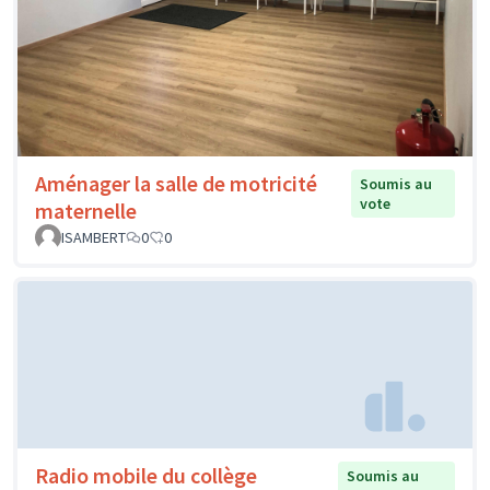
Aménager la salle de motricité
Soumis au
vote
maternelle
ISAMBERT
0
0
Radio mobile du collège
Soumis au