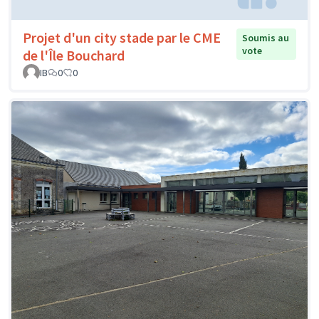
Projet d'un city stade par le CME
Soumis au
vote
de l'Île Bouchard
IB
0
0