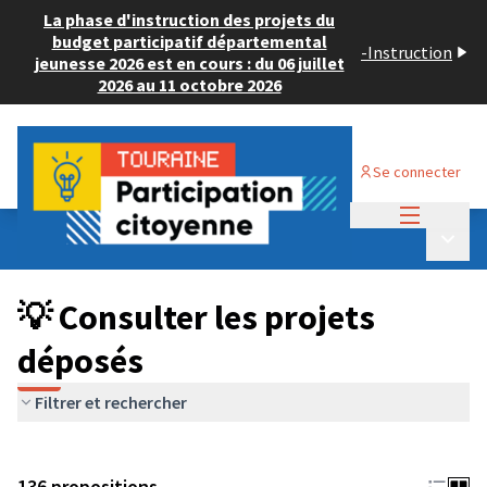
La phase d'instruction des projets du
budget participatif départemental
-
Instruction
jeunesse 2026 est en cours : du 06 juillet
2026 au 11 octobre 2026
Se connecter
Menu princi
Budget Participatif JEUNESSE 2024
/
Menu p
💡 Consulter les projets déposés
💡 Consulter les projets
déposés
Filtrer et rechercher
136 propositions