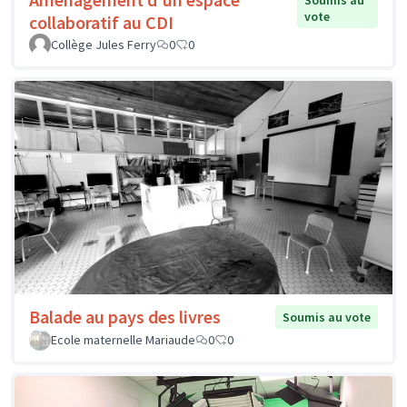
Soumis au
vote
collaboratif au CDI
Collège Jules Ferry
0
0
Balade au pays des livres
Soumis au vote
Ecole maternelle Mariaude
0
0