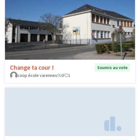
Change ta cour !
Soumis au vote
coop école varennes
0
1