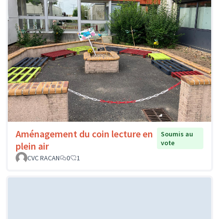
Aménagement du coin lecture en
Soumis au
vote
plein air
CVC RACAN
0
1