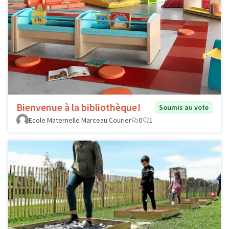
Bienvenue à la bibliothèque!
Soumis au vote
Ecole Maternelle Marceau Courier
0
1