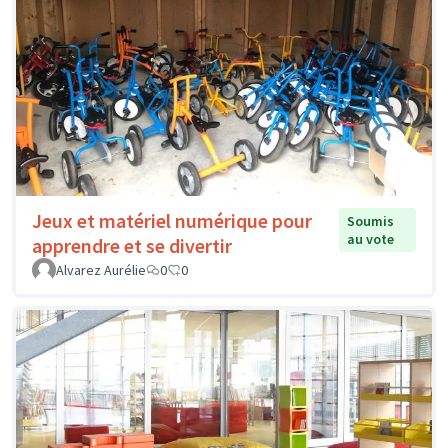
Jeux et matériel numérique pour
Soumis
au vote
apprendre et se divertir
Alvarez Aurélie
0
0