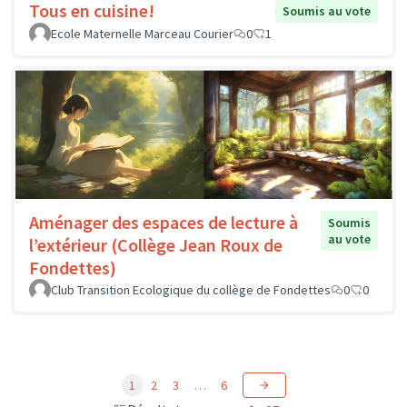
Tous en cuisine!
Soumis au vote
Ecole Maternelle Marceau Courier
0
1
Aménager des espaces de lecture à
Soumis
au vote
l’extérieur (Collège Jean Roux de
Fondettes)
Club Transition Ecologique du collège de Fondettes
0
0
1
2
3
…
6