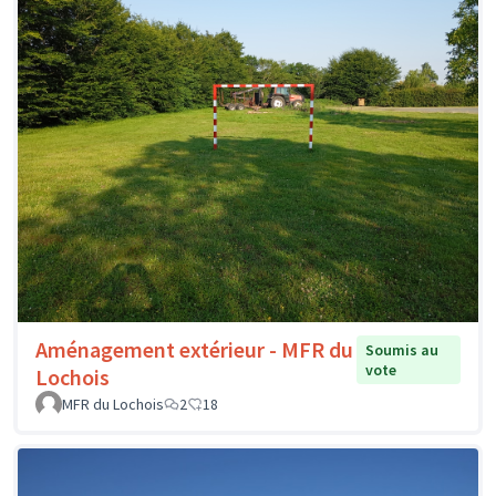
Aménagement extérieur - MFR du
Soumis au
vote
Lochois
MFR du Lochois
2
18