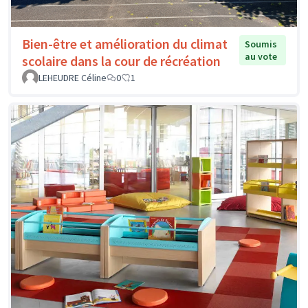
Bien-être et amélioration du climat
Soumis
au vote
scolaire dans la cour de récréation
LEHEUDRE Céline
0
1