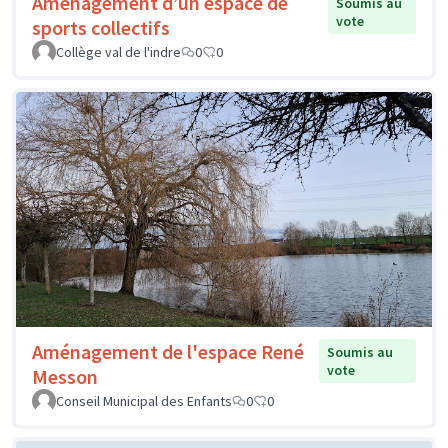
Aménagement d’un espace de
Soumis au
vote
sports collectifs
Collège val de l'indre
0
0
Aménagement de l'espace René
Soumis au
vote
Messon
Conseil Municipal des Enfants
0
0