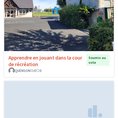
Apprendre en jouant dans la cour
Soumis au
vote
de récréation
QUENSON
0
0