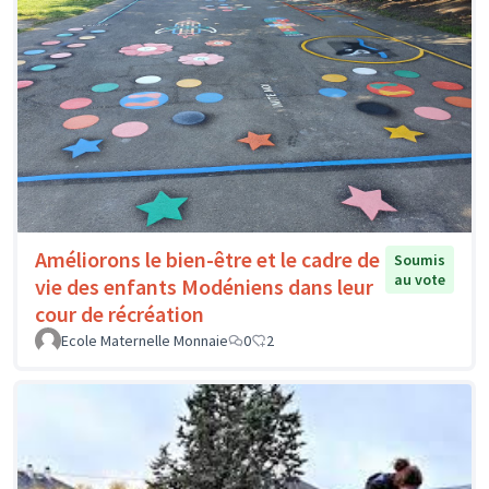
Améliorons le bien-être et le cadre de
Soumis
au vote
vie des enfants Modéniens dans leur
cour de récréation
Ecole Maternelle Monnaie
0
2