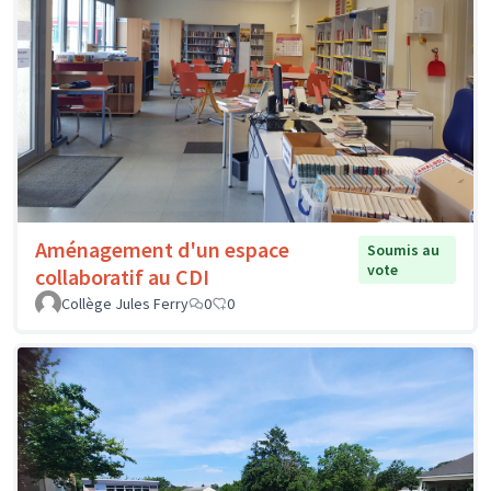
Aménagement d'un espace
Soumis au
vote
collaboratif au CDI
Collège Jules Ferry
0
0