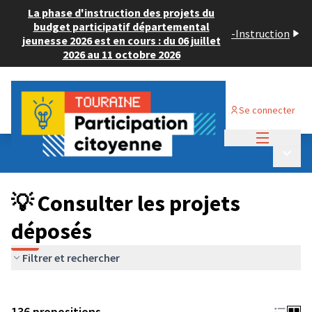
La phase d'instruction des projets du
budget participatif départemental
-
Instruction
jeunesse 2026 est en cours : du 06 juillet
2026 au 11 octobre 2026
Se connecter
Menu princi
Budget Participatif JEUNESSE 2024
/
Menu p
💡 Consulter les projets déposés
💡 Consulter les projets
déposés
Filtrer et rechercher
136 propositions