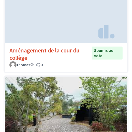
Aménagement de la cour du
Soumis au
vote
collège
Thomas
0
0