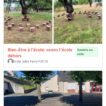
Bien-être à l'école: osons l'école
Soumis au
vote
dehors
Ecole Jules Ferry
0
0