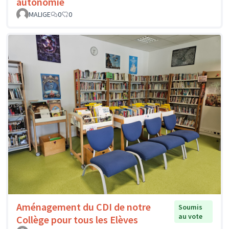
autonomie
MALIGE
0
0
Aménagement du CDI de notre
Soumis
au vote
Collège pour tous les Elèves