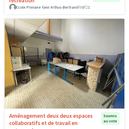
récréation
Ecole Primaire Yann Arthus-Bertrand
0
1
Aménagement deux deux espaces
Soumis
au vote
collaboratifs et de travail en