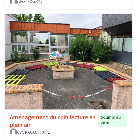
Gibelin
0
2
Aménagement du coin lecture en
Soumis au
vote
plein air
CVC RACAN
0
1