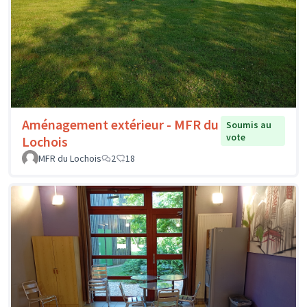
Aménagement extérieur - MFR du
Soumis au
vote
Lochois
MFR du Lochois
2
18