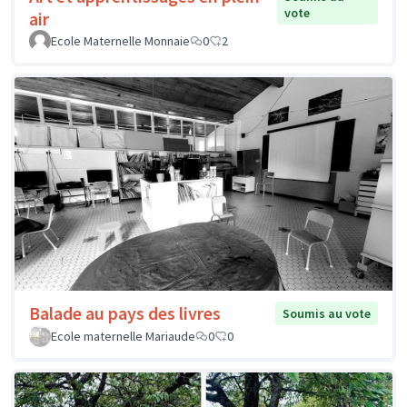
vote
air
Ecole Maternelle Monnaie
0
2
Balade au pays des livres
Soumis au vote
Ecole maternelle Mariaude
0
0