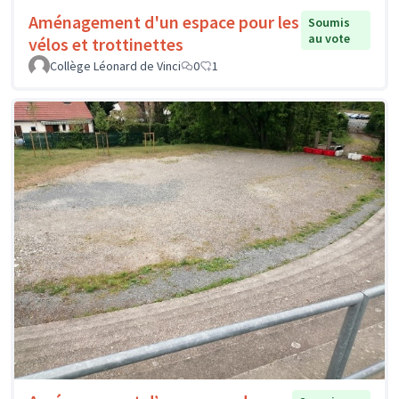
Aménagement d'un espace pour les
Soumis
au vote
vélos et trottinettes
Collège Léonard de Vinci
0
1