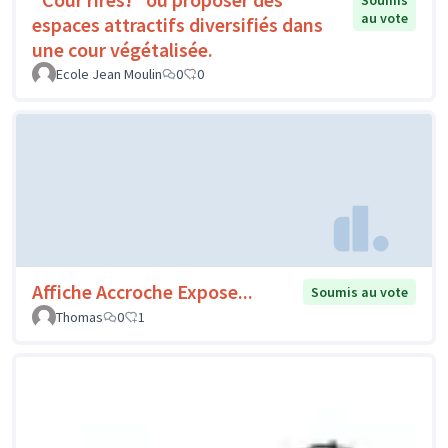
Soumis
au vote
espaces attractifs diversifiés dans
une cour végétalisée.
Ecole Jean Moulin
0
0
Affiche Accroche Expose...
Soumis au vote
Thomas
0
1