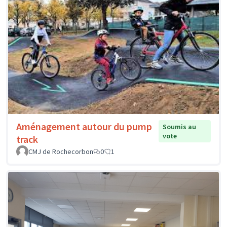
Aménagement autour du pump
Soumis au
vote
track
CMJ de Rochecorbon
0
1