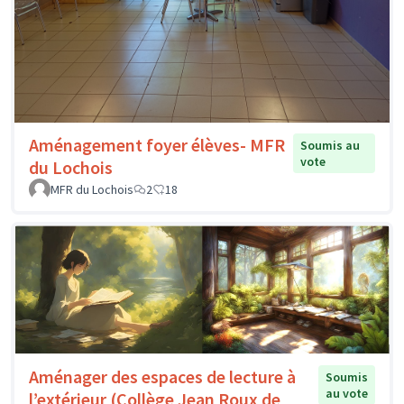
Aménagement foyer élèves- MFR
Soumis au
vote
du Lochois
MFR du Lochois
2
18
Aménager des espaces de lecture à
Soumis
au vote
l’extérieur (Collège Jean Roux de