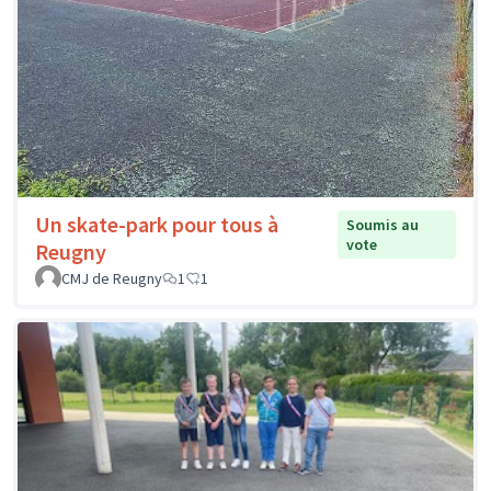
Un skate-park pour tous à
Soumis au
vote
Reugny
CMJ de Reugny
1
1