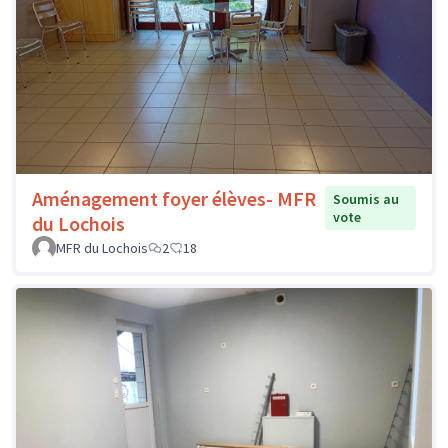
Aménagement foyer élèves- MFR
Soumis au
vote
du Lochois
MFR du Lochois
2
18