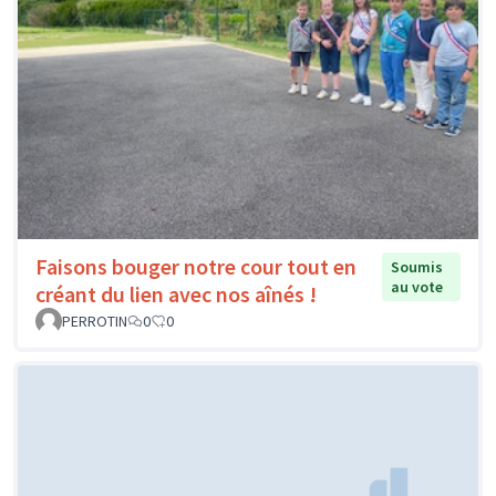
Faisons bouger notre cour tout en
Soumis
au vote
créant du lien avec nos aînés !
PERROTIN
0
0