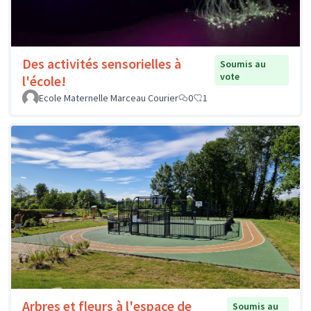
Des activités sensorielles à
Soumis au
vote
l'école!
Ecole Maternelle Marceau Courier
0
1
Arbres et fleurs à l'espace de
Soumis au