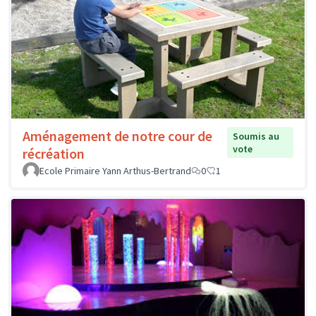
Aménagement de notre cour de
Soumis au
vote
récréation
Ecole Primaire Yann Arthus-Bertrand
0
1