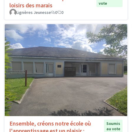
vote
loisirs des marais
Lignières Jeunesse
0
0
Ensemble, créons notre école où
Soumis
au vote
l'apprentissage est un plaisir :