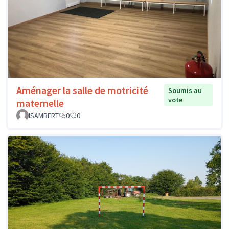
Aménager la salle de motricité
Soumis au
vote
maternelle
ISAMBERT
0
0