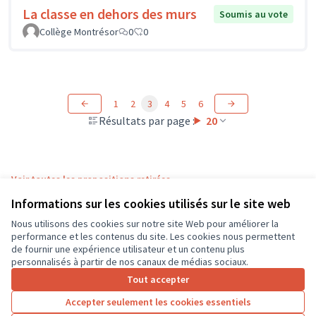
La classe en dehors des murs
Soumis au vote
Collège Montrésor
0
0
1
2
3
4
5
6
Résultats par page :
20
Voir toutes les propositions retirées
Informations sur les cookies utilisés sur le site web
Nous utilisons des cookies sur notre site Web pour améliorer la
Conditions d'utilisation
performance et les contenus du site. Les cookies nous permettent
Paramètres des cookies
de fournir une expérience utilisateur et un contenu plus
CD37 sur X
CD37 sur Facebook
CD37 sur Instagram
CD37 sur YouTube
personnalisés à partir de nos canaux de médias sociaux.
(Lien externe)
(Lien externe)
(Lien externe)
(Lien externe)
Tout accepter
Accepter seulement les cookies essentiels