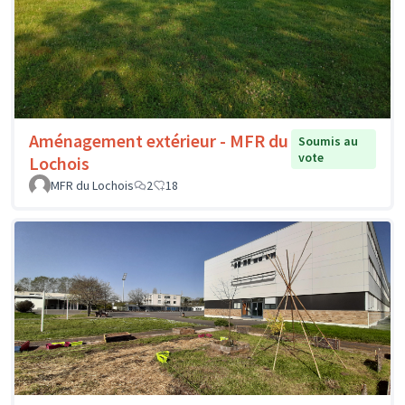
Aménagement extérieur - MFR du
Soumis au
vote
Lochois
MFR du Lochois
2
18