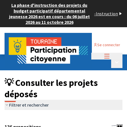
La phase d'instruction des projets du
budget participatif départemental
-
Instruction
jeunesse 2026 est en cours : du 06 juillet
2026 au 11 octobre 2026
Se connecter
Menu princi
Budget Participatif JEUNESSE 2024
/
Menu p
💡 Consulter les projets déposés
💡 Consulter les projets
déposés
Filtrer et rechercher
136 propositions