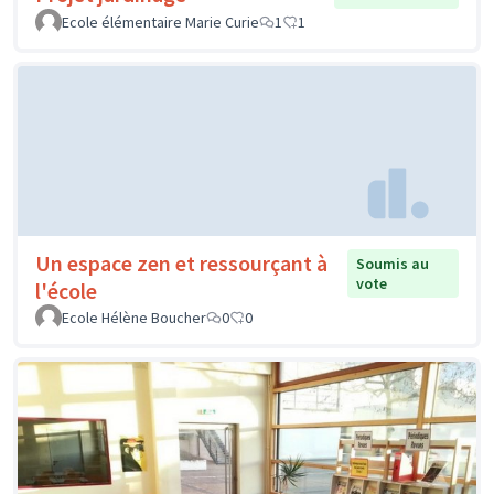
Ecole élémentaire Marie Curie
1
1
Un espace zen et ressourçant à
Soumis au
vote
l'école
Ecole Hélène Boucher
0
0