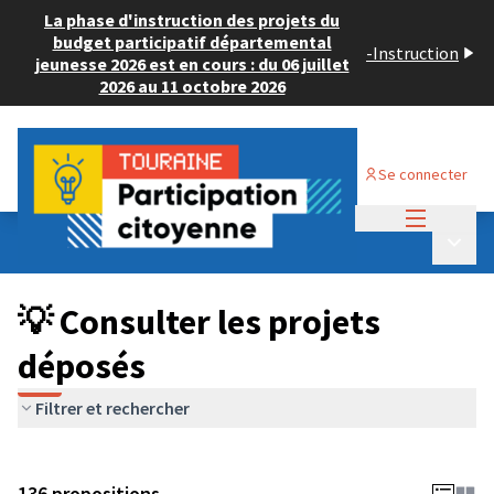
La phase d'instruction des projets du
budget participatif départemental
-
Instruction
jeunesse 2026 est en cours : du 06 juillet
2026 au 11 octobre 2026
Se connecter
Menu princi
Budget Participatif JEUNESSE 2024
/
Menu p
💡 Consulter les projets déposés
💡 Consulter les projets
déposés
Filtrer et rechercher
136 propositions