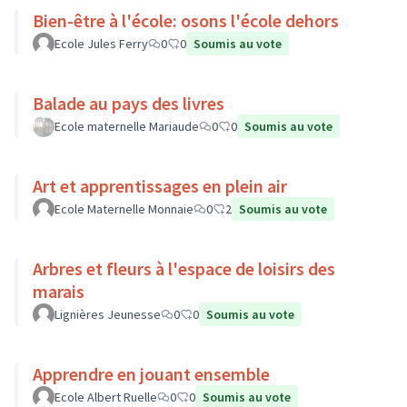
Bien-être à l'école: osons l'école dehors
Ecole Jules Ferry
0
0
Soumis au vote
Balade au pays des livres
Ecole maternelle Mariaude
0
0
Soumis au vote
Art et apprentissages en plein air
Ecole Maternelle Monnaie
0
2
Soumis au vote
Arbres et fleurs à l'espace de loisirs des
marais
Lignières Jeunesse
0
0
Soumis au vote
Apprendre en jouant ensemble
Ecole Albert Ruelle
0
0
Soumis au vote