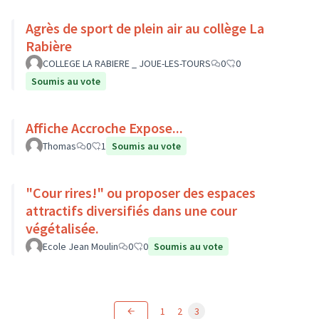
Agrès de sport de plein air au collège La
Rabière
COLLEGE LA RABIERE _ JOUE-LES-TOURS
0
0
Soumis au vote
Affiche Accroche Expose...
Thomas
0
1
Soumis au vote
"Cour rires!" ou proposer des espaces
attractifs diversifiés dans une cour
végétalisée.
Ecole Jean Moulin
0
0
Soumis au vote
1
2
3