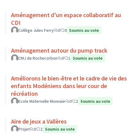
Aménagement d'un espace collaboratif au
CDI
Collège Jules Ferry
0
0
Soumis au vote
Aménagement autour du pump track
CMJ de Rochecorbon
0
1
Soumis au vote
Améliorons le bien-être et le cadre de vie des
enfants Modéniens dans leur cour de
récréation
Ecole Maternelle Monnaie
0
2
Soumis au vote
Aire de jeux a Vallères
Projet
0
2
Soumis au vote