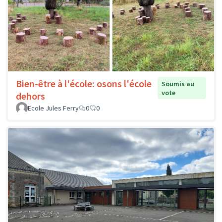
Bien-être à l'école: osons l'école
Soumis au
vote
dehors
Ecole Jules Ferry
0
0