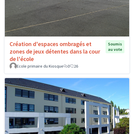
Création d'espaces ombragés et
Soumis
au vote
zones de jeux détentes dans la cour
de l'école
Ecole primaire du Kiosque
0
26