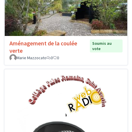
Aménagement de la coulée
Soumis au
vote
verte
Marie Mazzocato
0
0