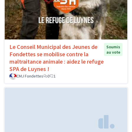
Le Conseil Municipal des Jeunes de
Soumis
au vote
Fondettes se mobilise contre la
maltraitance animale : aidez le refuge
SPA de Luynes !
CMJ Fondettes
0
1