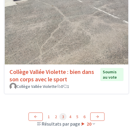
Collège Vallée Violette : bien dans
Soumis
au vote
son corps avec le sport
Collège Vallée Violette
0
1
1
2
3
4
5
6
Résultats par page :
20