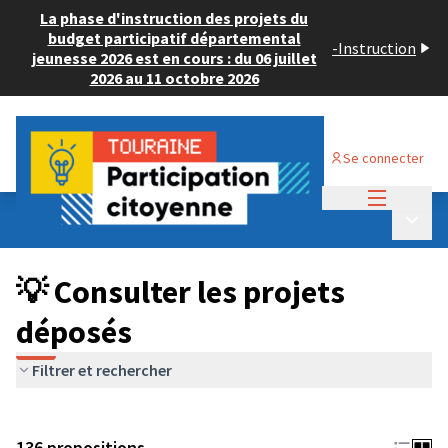
La phase d'instruction des projets du
budget participatif départemental
-
Instruction
jeunesse 2026 est en cours : du 06 juillet
2026 au 11 octobre 2026
Se connecter
Menu princi
Budget Participatif JEUNESSE 2024
/
Menu p
💡 Consulter les projets déposés
💡 Consulter les projets
déposés
Filtrer et rechercher
136 propositions