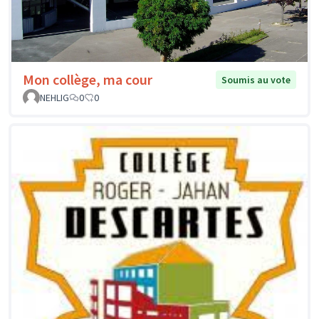
Mon collège, ma cour
Soumis au vote
NEHLIG
0
0