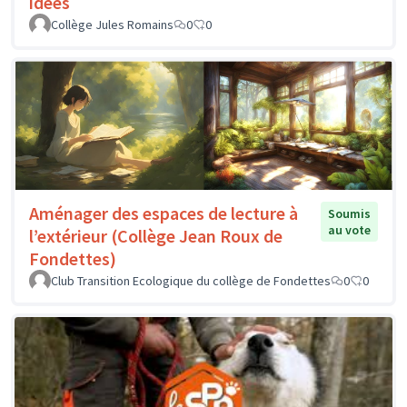
idées
Collège Jules Romains
0
0
Aménager des espaces de lecture à
Soumis
au vote
l’extérieur (Collège Jean Roux de
Fondettes)
Club Transition Ecologique du collège de Fondettes
0
0