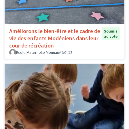
Améliorons le bien-être et le cadre de
Soumis
au vote
vie des enfants Modéniens dans leur
cour de récréation
Ecole Maternelle Monnaie
0
2