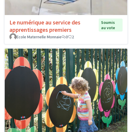
Le numérique au service des
Soumis
au vote
apprentissages premiers
Ecole Maternelle Monnaie
0
2