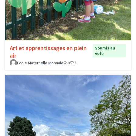
Art et apprentissages en plein
Soumis au
vote
air
Ecole Maternelle Monnaie
0
2