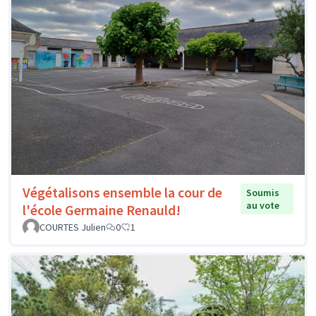
Végétalisons ensemble la cour de
Soumis
au vote
l'école Germaine Renauld!
COURTES Julien
0
1