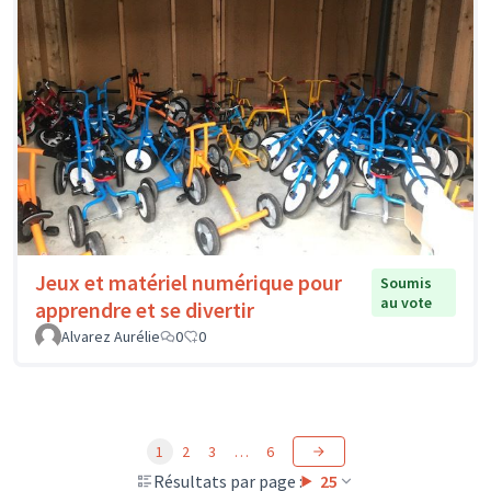
Jeux et matériel numérique pour
Soumis
au vote
apprendre et se divertir
Alvarez Aurélie
0
0
1
2
3
…
6
Résultats par page :
25