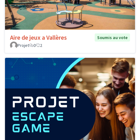
Aire de jeux a Vallères
Soumis au vote
Projet
0
2