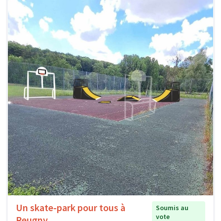
Un skate-park pour tous à
Soumis au
vote
Reugny