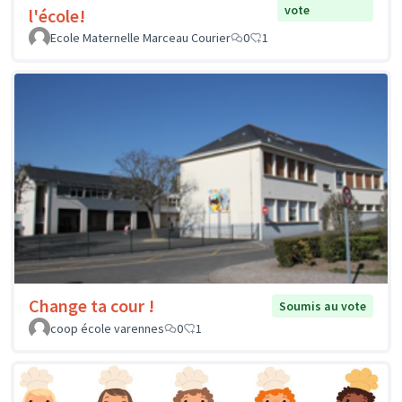
vote
l'école!
Ecole Maternelle Marceau Courier
0
1
Change ta cour !
Soumis au vote
coop école varennes
0
1