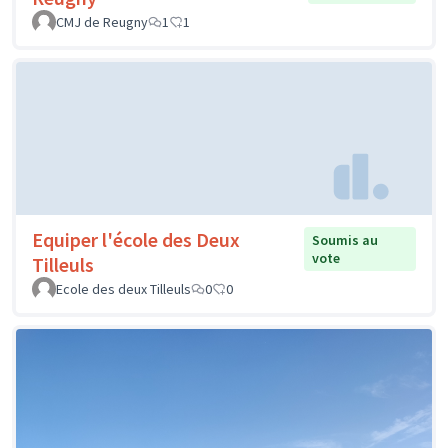
CMJ de Reugny
1
1
Equiper l'école des Deux
Soumis au
vote
Tilleuls
Ecole des deux Tilleuls
0
0