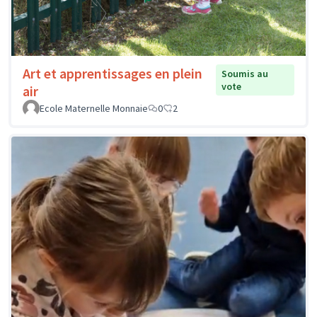
Art et apprentissages en plein
Soumis au
vote
air
Ecole Maternelle Monnaie
0
2