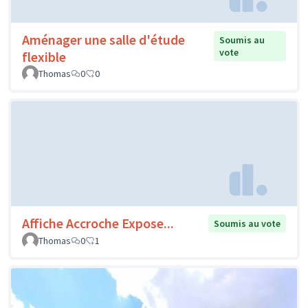
Aménager une salle d'étude
Soumis au
vote
flexible
Thomas
0
0
Affiche Accroche Expose...
Soumis au vote
Thomas
0
1