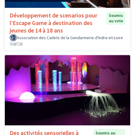
Développement de scenarios pour
Soumis
au vote
l’Escape Game à destination des
jeunes de 14 à 18 ans
Association des Cadets de la Gendarmerie d'Indre-et-Loire
0
0
Des activités sensorielles à
Soumis au