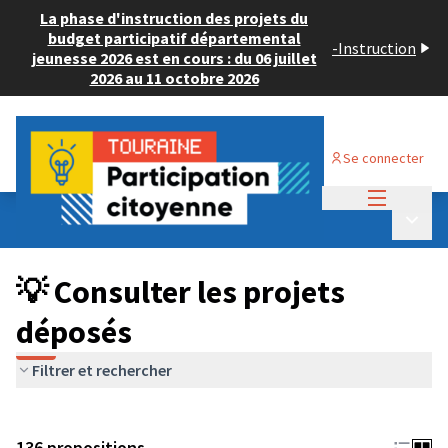
La phase d'instruction des projets du
budget participatif départemental
-
Instruction
jeunesse 2026 est en cours : du 06 juillet
2026 au 11 octobre 2026
Se connecter
Menu princi
Budget Participatif JEUNESSE 2024
/
Menu p
💡 Consulter les projets déposés
💡 Consulter les projets
déposés
Filtrer et rechercher
136 propositions