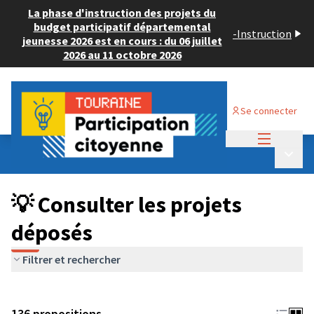
La phase d'instruction des projets du
budget participatif départemental
-
Instruction
jeunesse 2026 est en cours : du 06 juillet
2026 au 11 octobre 2026
Se connecter
Menu princi
Budget Participatif JEUNESSE 2024
/
Menu p
💡 Consulter les projets déposés
💡 Consulter les projets
déposés
Filtrer et rechercher
136 propositions