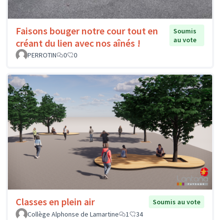
Faisons bouger notre cour tout en
Soumis
au vote
créant du lien avec nos aînés !
PERROTIN
0
0
Classes en plein air
Soumis au vote
Collège Alphonse de Lamartine
1
34