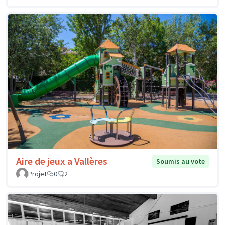
Aire de jeux a Vallères
Soumis au vote
Projet
0
2