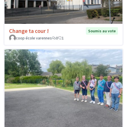
Change ta cour !
Soumis au vote
coop école varennes
0
1