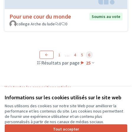
Pour une cour du monde
Soumis au vote
college Arche du lude
0
0
1
…
4
5
6
Résultats par page :
25
Voir toutes les propositions retirées
Informations sur les cookies utilisés sur le site web
Nous utilisons des cookies sur notre site Web pour améliorer la
Conditions d'utilisation
performance et les contenus du site. Les cookies nous permettent
Paramètres des cookies
de fournir une expérience utilisateur et un contenu plus
CD37 sur X
CD37 sur Facebook
CD37 sur Instagram
CD37 sur YouTube
personnalisés à partir de nos canaux de médias sociaux.
(Lien externe)
(Lien externe)
(Lien externe)
(Lien externe)
Tout accepter