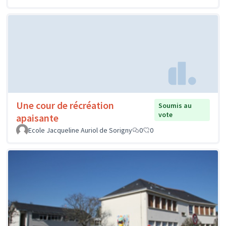
Une cour de récréation
Soumis au
vote
apaisante
Ecole Jacqueline Auriol de Sorigny
0
0