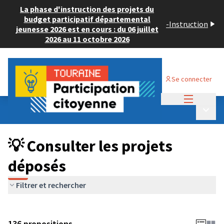
La phase d'instruction des projets du
budget participatif départemental
-
Instruction
jeunesse 2026 est en cours : du 06 juillet
2026 au 11 octobre 2026
Se connecter
Menu princi
Budget Participatif JEUNESSE 2024
/
Menu p
💡 Consulter les projets déposés
💡 Consulter les projets
déposés
Filtrer et rechercher
136 propositions