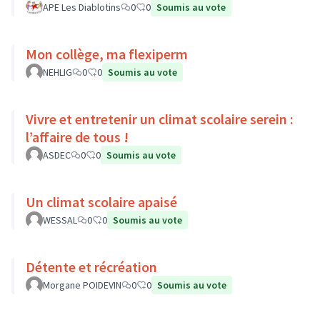
APE Les Diablotins
0
0
Soumis au vote
Mon collège, ma flexiperm
NEHLIG
0
0
Soumis au vote
Vivre et entretenir un climat scolaire serein :
l’affaire de tous !
ASDEC
0
0
Soumis au vote
Un climat scolaire apaisé
WESSAL
0
0
Soumis au vote
Détente et récréation
Morgane POIDEVIN
0
0
Soumis au vote