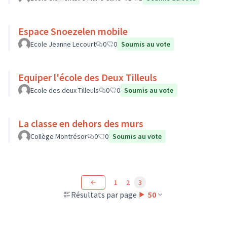
Espace Snoezelen mobile
Ecole Jeanne Lecourt
0
0
Soumis au vote
Equiper l'école des Deux Tilleuls
Ecole des deux Tilleuls
0
0
Soumis au vote
La classe en dehors des murs
Collège Montrésor
0
0
Soumis au vote
1
2
3
Résultats par page :
50