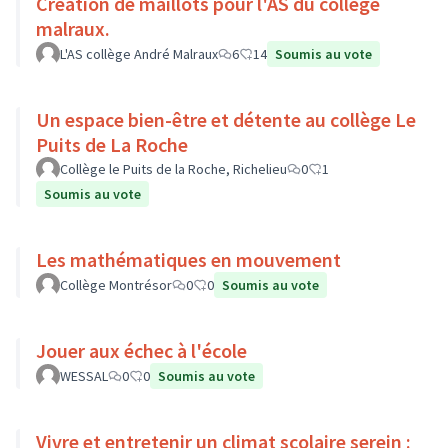
Création de maillots pour l'AS du collége
malraux.
L'AS collège André Malraux
6
14
Soumis au vote
Un espace bien-être et détente au collège Le
Puits de La Roche
Collège le Puits de la Roche, Richelieu
0
1
Soumis au vote
Les mathématiques en mouvement
Collège Montrésor
0
0
Soumis au vote
Jouer aux échec à l'école
WESSAL
0
0
Soumis au vote
Vivre et entretenir un climat scolaire serein :