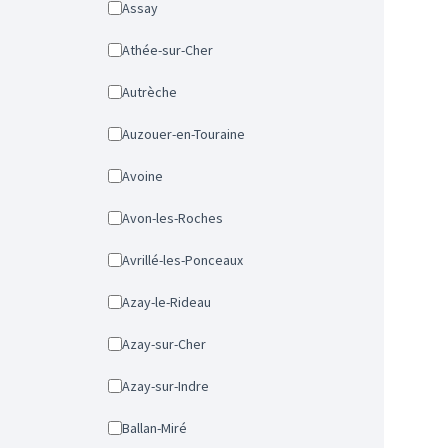
Assay
Athée-sur-Cher
Autrèche
Auzouer-en-Touraine
Avoine
Avon-les-Roches
Avrillé-les-Ponceaux
Azay-le-Rideau
Azay-sur-Cher
Azay-sur-Indre
Ballan-Miré