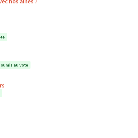
vec nos aînés !
ote
Soumis au vote
rs