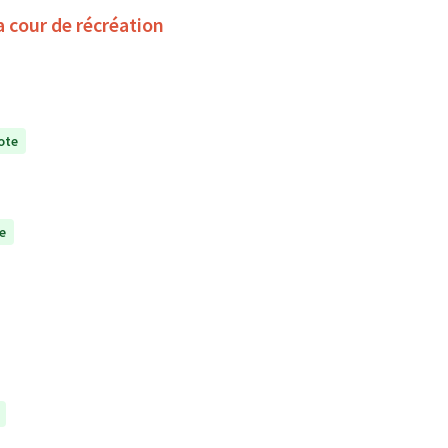
a cour de récréation
ote
e