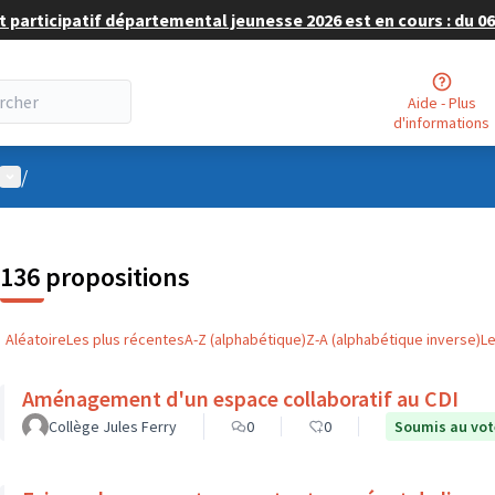
 participatif départemental jeunesse 2026 est en cours : du 06 
Aide - Plus
d'informations
Menu utilisateur
/
136 propositions
Aléatoire
Les plus récentes
A-Z (alphabétique)
Z-A (alphabétique inverse)
L
Aménagement d'un espace collaboratif au CDI
Collège Jules Ferry
0
0
Soumis au vot