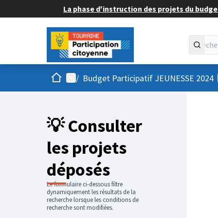
La phase d'instruction des projets du budget
Accueil
Menu principal
/
Budget Participatif JEUNESSE 2024
💡 Consulter
les projets
déposés
Le formulaire ci-dessous filtre
dynamiquement les résultats de la
recherche lorsque les conditions de
recherche sont modifiées.