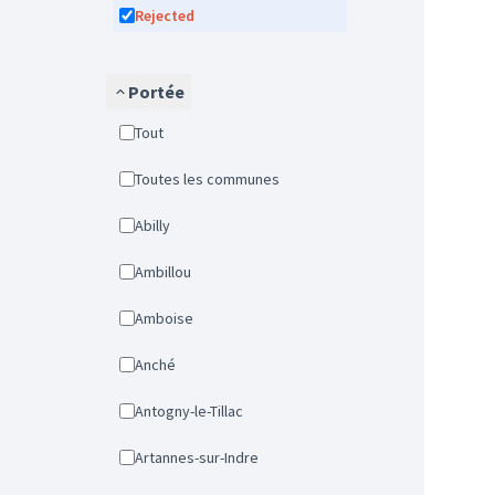
Rejected
Portée
Tout
Toutes les communes
Abilly
Ambillou
Amboise
Anché
Antogny-le-Tillac
Artannes-sur-Indre