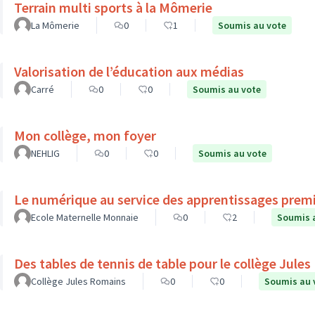
Terrain multi sports à la Mômerie
La Mômerie
0
1
Soumis au vote
Valorisation de l’éducation aux médias
Carré
0
0
Soumis au vote
Mon collège, mon foyer
NEHLIG
0
0
Soumis au vote
Le numérique au service des apprentissages prem
Ecole Maternelle Monnaie
0
2
Soumis 
Des tables de tennis de table pour le collège Jule
Collège Jules Romains
0
0
Soumis au 