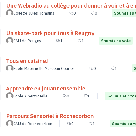
Une Webradio au collège pour donner à voir et à e
Collège Jules Romains
0
0
Soumis au 
Un skate-park pour tous à Reugny
CMJ de Reugny
1
1
Soumis au vote
Tous en cuisine!
Ecole Maternelle Marceau Courier
0
1
Apprendre en jouant ensemble
Ecole Albert Ruelle
0
0
Soumis au vot
Parcours Sensoriel à Rochecorbon
CMJ de Rochecorbon
0
1
Soumis au v