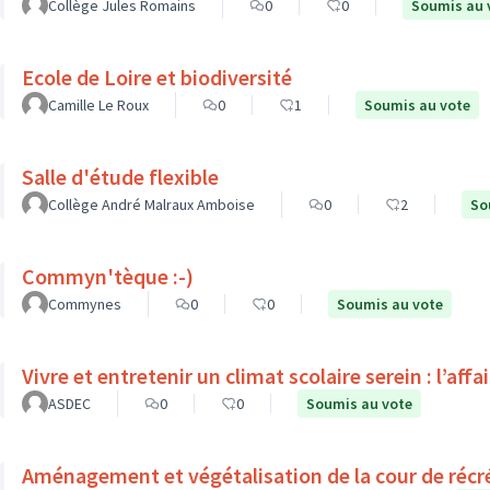
Collège Jules Romains
0
0
Soumis au 
Ecole de Loire et biodiversité
Camille Le Roux
0
1
Soumis au vote
Salle d'étude flexible
Collège André Malraux Amboise
0
2
So
Commyn'tèque :-)
Commynes
0
0
Soumis au vote
Vivre et entretenir un climat scolaire serein : l’affa
ASDEC
0
0
Soumis au vote
Aménagement et végétalisation de la cour de récr