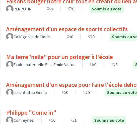
Faisons bouger notre cour tout en créant du lien a
PERROTIN
0
0
Soumis au vote
Aménagement d’un espace de sports collectifs
Collège val de l'indre
0
0
Soumis au v
Ma terre"nelle" pour un potager à l'école
Ecole maternelle Paul Emile Victor
0
3
Aménagement d'un espace pour faire l'école deho
Lorent-attia Emma
0
0
Soumis au vote
Philippe "Come in"
Commynes
0
1
Soumis au vote