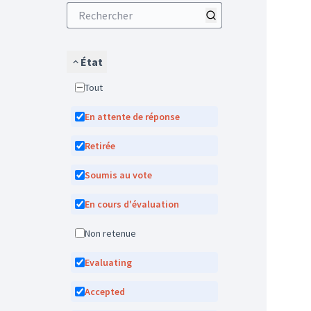
État
Tout
En attente de réponse
Retirée
Soumis au vote
En cours d'évaluation
Non retenue
Evaluating
Accepted