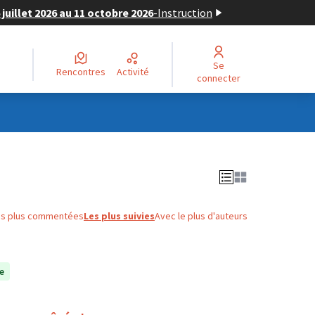
juillet 2026 au 11 octobre 2026
-
Instruction
Se
Rencontres
Activité
connecter
es plus commentées
Les plus suivies
Avec le plus d'auteurs
e