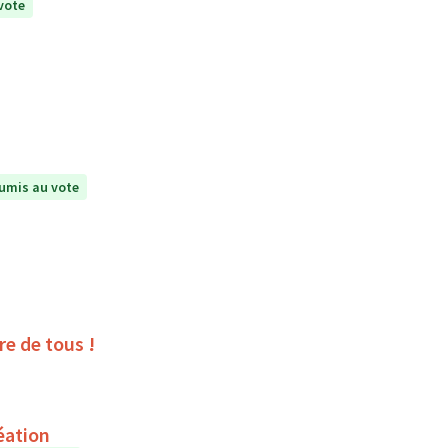
vote
umis au vote
ire de tous !
éation