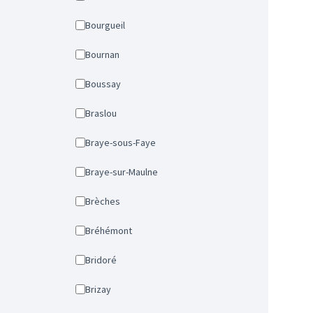
Bourgueil
Bournan
Boussay
Braslou
Braye-sous-Faye
Braye-sur-Maulne
Brèches
Bréhémont
Bridoré
Brizay