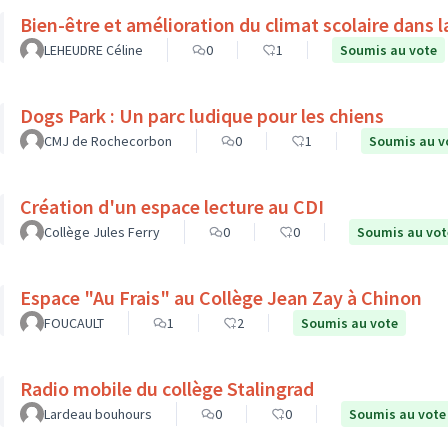
Bien-être et amélioration du climat scolaire dans l
LEHEUDRE Céline
0
1
Soumis au vote
Dogs Park : Un parc ludique pour les chiens
CMJ de Rochecorbon
0
1
Soumis au v
Création d'un espace lecture au CDI
Collège Jules Ferry
0
0
Soumis au vot
Espace "Au Frais" au Collège Jean Zay à Chinon
FOUCAULT
1
2
Soumis au vote
Radio mobile du collège Stalingrad
Lardeau bouhours
0
0
Soumis au vote