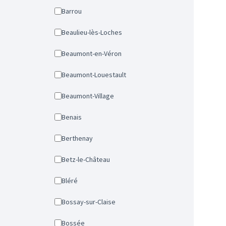
Barrou
Beaulieu-lès-Loches
Beaumont-en-Véron
Beaumont-Louestault
Beaumont-Village
Benais
Berthenay
Betz-le-Château
Bléré
Bossay-sur-Claise
Bossée