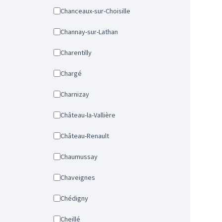
Chanceaux-sur-Choisille
Channay-sur-Lathan
Charentilly
Chargé
Charnizay
Château-la-Vallière
Château-Renault
Chaumussay
Chaveignes
Chédigny
Cheillé