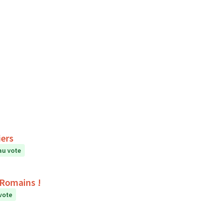
iers
au vote
s Romains !
vote