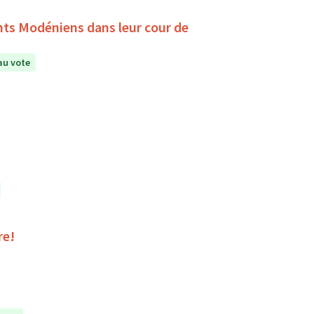
ants Modéniens dans leur cour de
au vote
re!