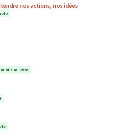
ntendre nos actions, nos idées
vote
Soumis au vote
e
ote