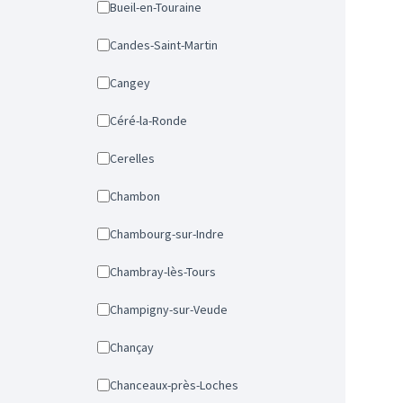
Bueil-en-Touraine
Candes-Saint-Martin
Cangey
Céré-la-Ronde
Cerelles
Chambon
Chambourg-sur-Indre
Chambray-lès-Tours
Champigny-sur-Veude
Chançay
Chanceaux-près-Loches