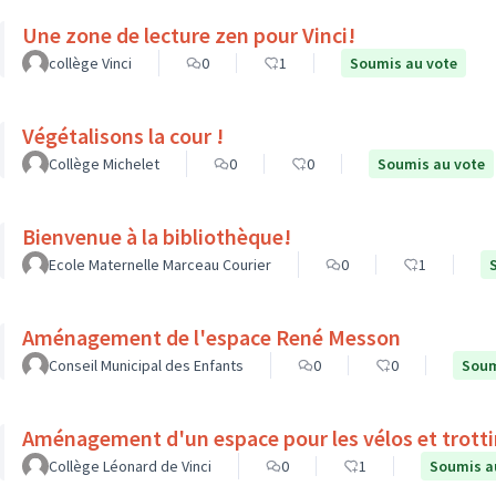
Une zone de lecture zen pour Vinci!
collège Vinci
0
1
Soumis au vote
Végétalisons la cour !
Collège Michelet
0
0
Soumis au vote
Bienvenue à la bibliothèque!
Ecole Maternelle Marceau Courier
0
1
Aménagement de l'espace René Messon
Conseil Municipal des Enfants
0
0
Soum
Aménagement d'un espace pour les vélos et trott
Collège Léonard de Vinci
0
1
Soumis a