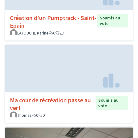
Création d'un Pumptrack - Saint-
Soumis au
vote
Epain
LATOUCHE Karine
6
28
Ma cour de récréation passe au
Soumis au
vote
vert
Thomas
0
0