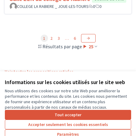
COLLEGE LA RABIERE _ JOUE-LES-TOURS
0
0
1
2
3
…
6
Résultats par page :
25
Voir toutes les propositions retirées
Informations sur les cookies utilisés sur le site web
Nous utilisons des cookies sur notre site Web pour améliorer la
Conditions d'utilisation
performance et les contenus du site. Les cookies nous permettent
Paramètres des cookies
de fournir une expérience utilisateur et un contenu plus
CD37 sur X
CD37 sur Facebook
CD37 sur Instagram
CD37 sur YouTube
personnalisés à partir de nos canaux de médias sociaux.
(Lien externe)
(Lien externe)
(Lien externe)
(Lien externe)
Tout accepter
Accepter seulement les cookies essentiels
Licence Cre
(Lien extern
Paramètres
(Lien externe)