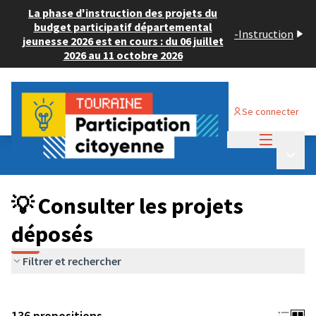
La phase d'instruction des projets du
budget participatif départemental
-
Instruction
jeunesse 2026 est en cours : du 06 juillet
2026 au 11 octobre 2026
Se connecter
Menu princi
Budget Participatif JEUNESSE 2024
/
Menu p
💡 Consulter les projets déposés
💡 Consulter les projets
déposés
Filtrer et rechercher
136 propositions