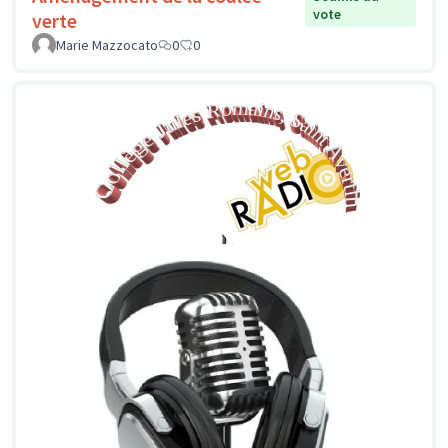
vote
verte
Marie Mazzocato
0
0