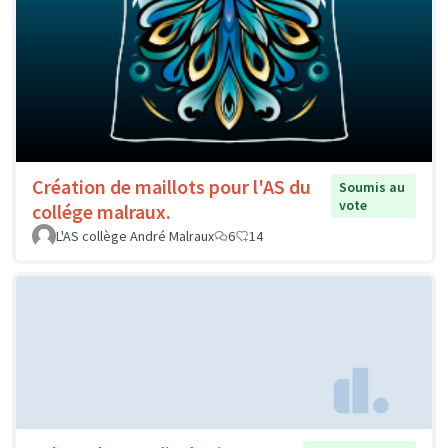
Création de maillots pour l'AS du
Soumis au
vote
collége malraux.
L'AS collège André Malraux
6
14