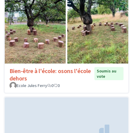
Bien-être à l'école: osons l'école
Soumis au
vote
dehors
Ecole Jules Ferry
0
0