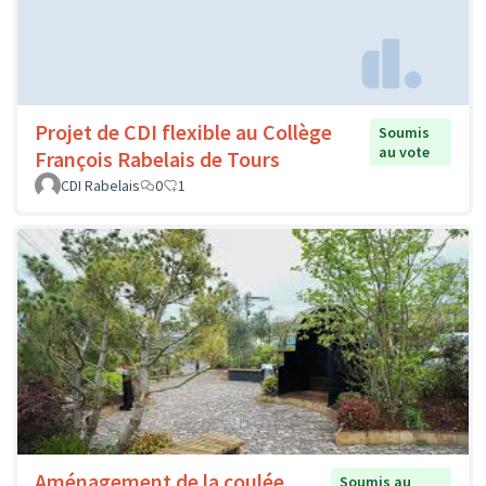
Projet de CDI flexible au Collège
Soumis
au vote
François Rabelais de Tours
CDI Rabelais
0
1
Aménagement de la coulée
Soumis au