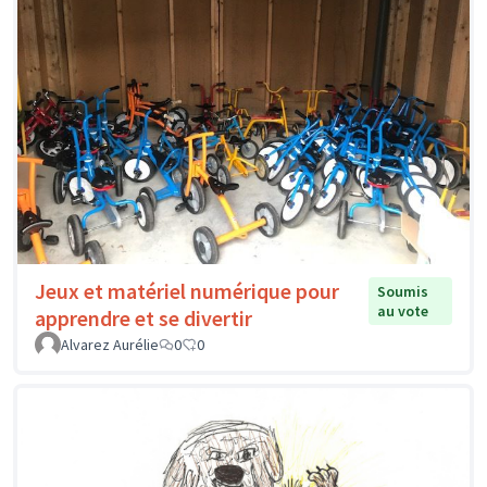
Jeux et matériel numérique pour
Soumis
au vote
apprendre et se divertir
Alvarez Aurélie
0
0