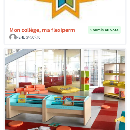
Mon collège, ma flexiperm
Soumis au vote
NEHLIG
0
0