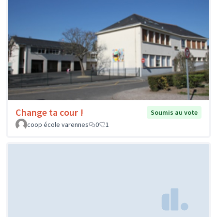
Change ta cour !
Soumis au vote
coop école varennes
0
1