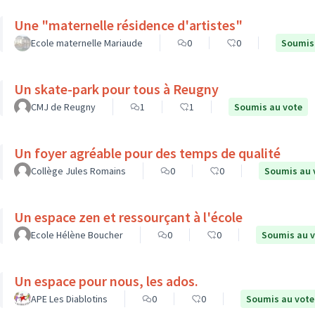
Une "maternelle résidence d'artistes"
Ecole maternelle Mariaude
0
0
Soumis
Un skate-park pour tous à Reugny
CMJ de Reugny
1
1
Soumis au vote
Un foyer agréable pour des temps de qualité
Collège Jules Romains
0
0
Soumis au 
Un espace zen et ressourçant à l'école
Ecole Hélène Boucher
0
0
Soumis au 
Un espace pour nous, les ados.
APE Les Diablotins
0
0
Soumis au vote