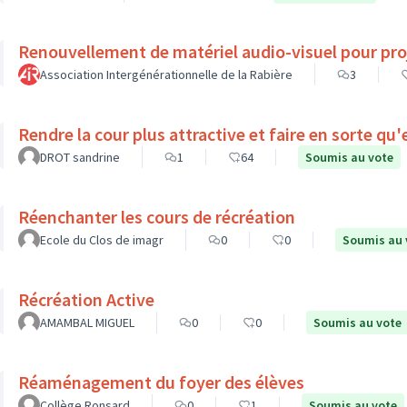
Renouvellement de matériel audio-visuel pour pro
Association Intergénérationnelle de la Rabière
3
Rendre la cour plus attractive et faire en sorte qu
DROT sandrine
1
64
Soumis au vote
Réenchanter les cours de récréation
Ecole du Clos de imagr
0
0
Soumis au 
Récréation Active
AMAMBAL MIGUEL
0
0
Soumis au vote
Réaménagement du foyer des élèves
Collège Ronsard
0
1
Soumis au vote