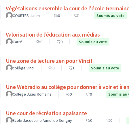
Végétalisons ensemble la cour de l'école Germain
COURTES Julien
0
1
Soumis au vote
Valorisation de l’éducation aux médias
Carré
0
0
Soumis au vote
Une zone de lecture zen pour Vinci!
collège Vinci
0
1
Soumis au vote
Une Webradio au collège pour donner à voir et à e
Collège Jules Romains
0
0
Soumis au 
Une cour de récréation apaisante
Ecole Jacqueline Auriol de Sorigny
0
0