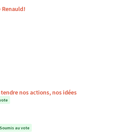
e Renauld!
ntendre nos actions, nos idées
vote
Soumis au vote