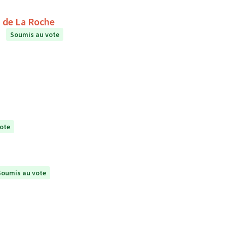
étente au collège Le Puits de La Roche
Soumis au vote
ote
Soumis au vote