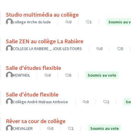
Studio multimédia au collège
college Arche du lude
0
1
Soumis au v
Salle ZEN au collège La Rabière
COLLEGE LA RABIERE _ JOUE-LES-TOURS
0
0
Salle d'études flexible
MONTHEIL
0
0
Soumis au vote
Salle d'étude flexible
Collège André Malraux Amboise
0
2
So
Rêver sa cour de collège
CHEVALLIER
0
1
Soumis au vote