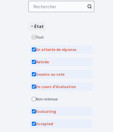
État
Tout
En attente de réponse
Retirée
Soumis au vote
En cours d'évaluation
Non retenue
Evaluating
Accepted