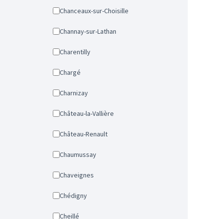
Chanceaux-sur-Choisille
Channay-sur-Lathan
Charentilly
Chargé
Charnizay
Château-la-Vallière
Château-Renault
Chaumussay
Chaveignes
Chédigny
Cheillé