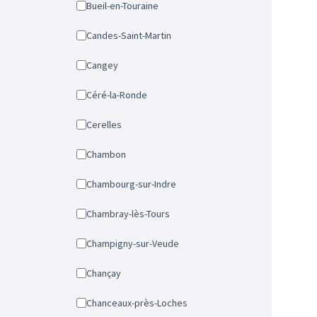
Bueil-en-Touraine
Candes-Saint-Martin
Cangey
Céré-la-Ronde
Cerelles
Chambon
Chambourg-sur-Indre
Chambray-lès-Tours
Champigny-sur-Veude
Chançay
Chanceaux-près-Loches