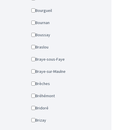
Bourgueil
Bournan
Boussay
Braslou
Braye-sous-Faye
Braye-sur-Maulne
Brèches
Bréhémont
Bridoré
Brizay