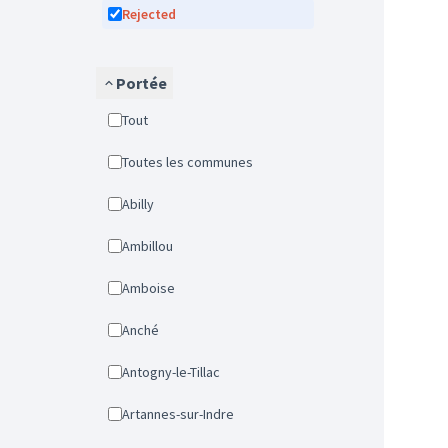
Rejected
Portée
Tout
Toutes les communes
Abilly
Ambillou
Amboise
Anché
Antogny-le-Tillac
Artannes-sur-Indre