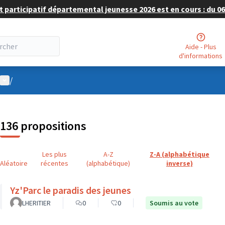
 participatif départemental jeunesse 2026 est en cours : du 06 
Aide - Plus
d'informations
Menu utilisateur
/
136 propositions
Les plus
A-Z
Z-A (alphabétique
Aléatoire
récentes
(alphabétique)
inverse)
Yz'Parc le paradis des jeunes
LHERITIER
0
0
Soumis au vote