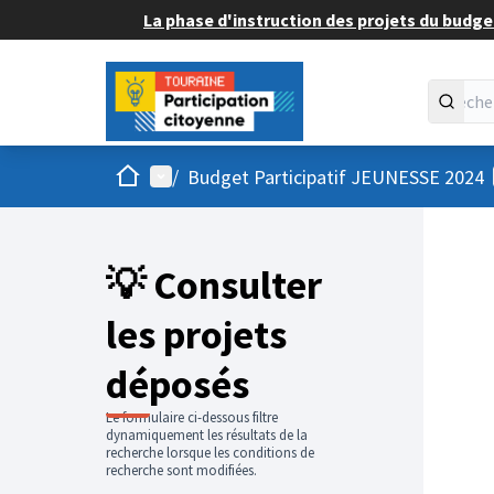
La phase d'instruction des projets du budget
Accueil
Menu principal
/
Budget Participatif JEUNESSE 2024
💡 Consulter
les projets
déposés
Le formulaire ci-dessous filtre
dynamiquement les résultats de la
recherche lorsque les conditions de
recherche sont modifiées.