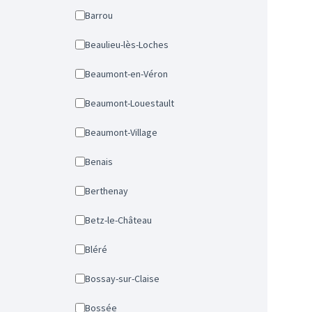
Barrou
Beaulieu-lès-Loches
Beaumont-en-Véron
Beaumont-Louestault
Beaumont-Village
Benais
Berthenay
Betz-le-Château
Bléré
Bossay-sur-Claise
Bossée