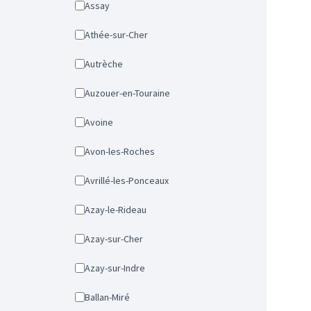
Assay
Athée-sur-Cher
Autrèche
Auzouer-en-Touraine
Avoine
Avon-les-Roches
Avrillé-les-Ponceaux
Azay-le-Rideau
Azay-sur-Cher
Azay-sur-Indre
Ballan-Miré