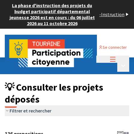
La phase d'instruction des projets du
budget participatif départemental
-
Instruction
jeunesse 2026 est en cours : du 06 juillet
2026 au 11 octobre 2026
Se connecter
Menu princi
Budget Participatif JEUNESSE 2024
/
Menu p
💡 Consulter les projets déposés
💡 Consulter les projets
déposés
Filtrer et rechercher
136 propositions