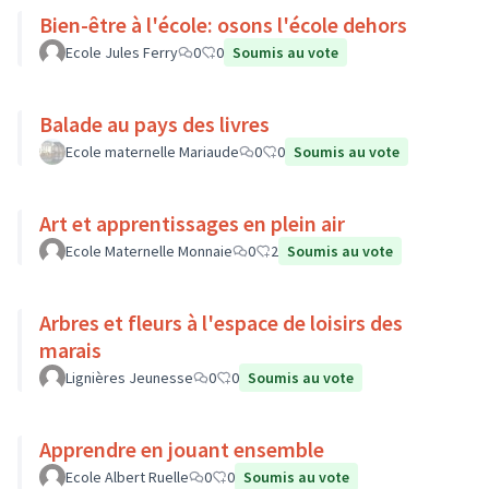
Bien-être à l'école: osons l'école dehors
Ecole Jules Ferry
0
0
Soumis au vote
Balade au pays des livres
Ecole maternelle Mariaude
0
0
Soumis au vote
Art et apprentissages en plein air
Ecole Maternelle Monnaie
0
2
Soumis au vote
Arbres et fleurs à l'espace de loisirs des
marais
Lignières Jeunesse
0
0
Soumis au vote
Apprendre en jouant ensemble
Ecole Albert Ruelle
0
0
Soumis au vote